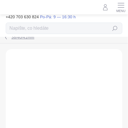
Přejít
na
obsah
+420 703 630 824
Hledat
38/40/41mm
ZNAČKA:
APPLE