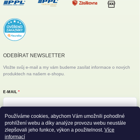
ODEBÍRAT NEWSLETTER
Vložte svůj e-mail a my vám budeme zasílat informace o nových
produktech na našem e-shopu.
E-MAIL
Používáme cookies, abychom Vám umožnili pohodlné
Vložením e-mailu souhlasíte s
podmínkami ochrany osobních údajů
prohlížení webu a díky analýze provozu webu neustále
zlepšovali jeho funkce, výkon a použitelnost.
Více
Přihlásit se
informací