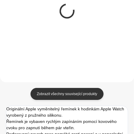
Apple sportovní
Apple Watch
řemínek na Apple
41/40/38mm
Watch 41mm
tichomořsky modrý
břidlicově modrý
magnetický tah M/L
799 Kč
999 Kč
660,33 Kč bez DPH
825,62 Kč bez DPH
Do košíku
Do košíku
Zobrazit všechny související produkty
Originální Apple vyměnitelný řemínek k hodinkám Apple Watch
vyrobený z pružného silikonu.
Řemínek je vybaven rychlým zapínáním pomocí kovového
cvoku pro zapnutí během pár vteřin.
Perforovaný povrch zase pomáhá proti pocení a v neposlední