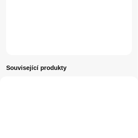
−
+
Přidat do košíku
ZEPTAT SE
HLÍDAT
Související produkty
SKLADEM
SKLADEM
(1 KS)
(3 KS)