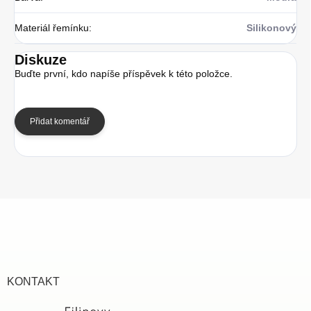
Materiál řemínku
:
Silikonový
Diskuze
Buďte první, kdo napíše příspěvek k této položce.
Přidat komentář
Z
á
p
a
t
í
KONTAKT