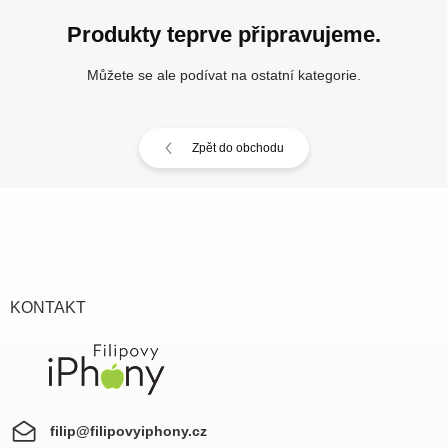
Produkty teprve připravujeme.
Můžete se ale podívat na ostatní kategorie.
Zpět do obchodu
Z
á
p
a
t
í
KONTAKT
filip
@
filipovyiphony.cz