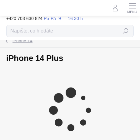
Přejít
na
obsah
+420 703 630 824
Hledat
iPhone 14
iPhone 14 Plus