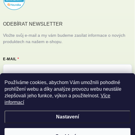
ODEBÍRAT NEWSLETTER
Vložte svůj e-mail a my vám budeme zasílat informace o nových
produktech na našem e-shopu.
E-MAIL
Používáme cookies, abychom Vám umožnili pohodlné
Vložením e-mailu souhlasíte s
podmínkami ochrany osobních údajů
prohlížení webu a díky analýze provozu webu neustále
zlepšovali jeho funkce, výkon a použitelnost.
Více
Přihlásit se
informací
Nastavení
Copyright 2026
Filipovy iPhony
. Všechna práva vyhrazena.