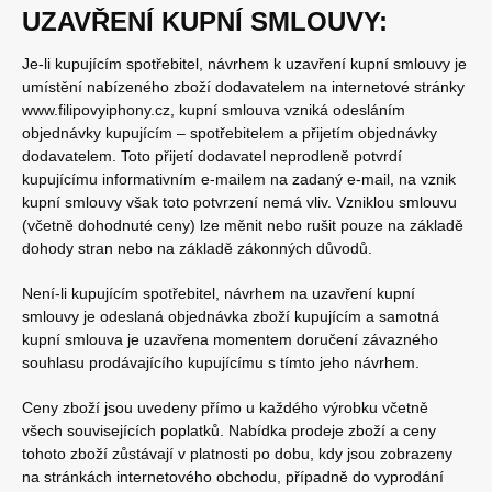
UZAVŘENÍ KUPNÍ SMLOUVY:
Je-li kupujícím spotřebitel, návrhem k uzavření kupní smlouvy je
umístění nabízeného zboží dodavatelem na internetové stránky
www.filipovyiphony.cz, kupní smlouva vzniká odesláním
objednávky kupujícím – spotřebitelem a přijetím objednávky
dodavatelem. Toto přijetí dodavatel neprodleně potvrdí
kupujícímu informativním e-mailem na zadaný e-mail, na vznik
kupní smlouvy však toto potvrzení nemá vliv. Vzniklou smlouvu
(včetně dohodnuté ceny) lze měnit nebo rušit pouze na základě
dohody stran nebo na základě zákonných důvodů.
Není-li kupujícím spotřebitel, návrhem na uzavření kupní
smlouvy je odeslaná objednávka zboží kupujícím a samotná
kupní smlouva je uzavřena momentem doručení závazného
souhlasu prodávajícího kupujícímu s tímto jeho návrhem.
Ceny zboží jsou uvedeny přímo u každého výrobku včetně
všech souvisejících poplatků. Nabídka prodeje zboží a ceny
tohoto zboží zůstávají v platnosti po dobu, kdy jsou zobrazeny
na stránkách internetového obchodu, případně do vyprodání