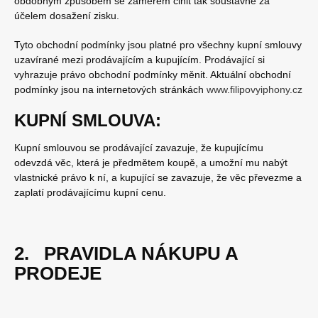
obdobným způsobem se záměrem činit tak soustavně za
účelem dosažení zisku.
Tyto obchodní podmínky jsou platné pro všechny kupní smlouvy
uzavírané mezi prodávajícím a kupujícím. Prodávající si
vyhrazuje právo obchodní podmínky měnit. Aktuální obchodní
podmínky jsou na internetových stránkách
www.filipovyiphony.cz
KUPNÍ SMLOUVA:
Kupní smlouvou se prodávající zavazuje, že kupujícímu
odevzdá věc, která je předmětem koupě, a umožní mu nabýt
vlastnické právo k ní, a kupující se zavazuje, že věc převezme a
zaplatí prodávajícímu kupní cenu.
2. PRAVIDLA NÁKUPU A
PRODEJE