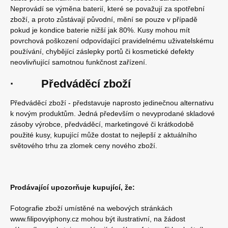
Neprovádí se výměna baterií, které se považují za spotřební
zboží, a proto zůstávají původní, mění se pouze v případě
pokud je kondice baterie nižší jak 80%. Kusy mohou mít
povrchová poškození odpovídající pravidelnému uživatelskému
používání, chybějící záslepky portů či kosmetické defekty
neovlivňující samotnou funkčnost zařízení.
· Předváděcí zboží
Předváděcí zboží - představuje naprosto jedinečnou alternativu
k novým produktům. Jedná především o nevyprodané skladové
zásoby výrobce, předváděcí, marketingové či krátkodobě
použité kusy, kupující může dostat to nejlepší z aktuálního
světového trhu za zlomek ceny nového zboží.
Prodávající upozorňuje kupující, že:
Fotografie zboží umístěné na webových stránkách
www.filipovyiphony.cz mohou být ilustrativní, na žádost