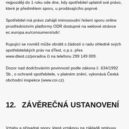
nejpozději do 1 roku ode dne, kdy spotřebitel uplatnil své právo,
které je předmětem sporu, u prodávajícího poprvé.
Spotřebitel má právo zahájit mimosoudní řešení sporu online
prostřednictvím platformy ODR dostupné na webové stránce
ec.europa.eu/consumers/odr/.
Kupující se rovněž může obrátit s žádostí o radu ohledně svých
spotřebitelských práv na dTest, o.p.s. přes
www.dtest.cz/poradna či na telefonu 299 149 009.
Dozor nad dodržováním povinností podle zákona č. 634/1992
Sb., o ochraně spotřebitele, v platném znění, vykonává Česká
obchodní inspekce (www.coi.cz).
12. ZÁVĚREČNÁ USTANOVENÍ
Vztahy a případné spory, které vzniknou na základě smlouvy,