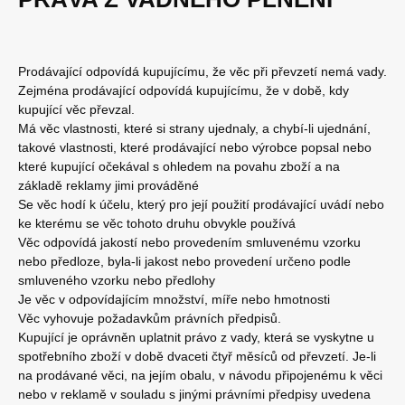
Prodávající odpovídá kupujícímu, že věc při převzetí nemá vady.
Zejména prodávající odpovídá kupujícímu, že v době, kdy
kupující věc převzal.
Má věc vlastnosti, které si strany ujednaly, a chybí-li ujednání,
takové vlastnosti, které prodávající nebo výrobce popsal nebo
které kupující očekával s ohledem na povahu zboží a na
základě reklamy jimi prováděné
Se věc hodí k účelu, který pro její použití prodávající uvádí nebo
ke kterému se věc tohoto druhu obvykle používá
Věc odpovídá jakostí nebo provedením smluvenému vzorku
nebo předloze, byla-li jakost nebo provedení určeno podle
smluveného vzorku nebo předlohy
Je věc v odpovídajícím množství, míře nebo hmotnosti
Věc vyhovuje požadavkům právních předpisů.
Kupující je oprávněn uplatnit právo z vady, která se vyskytne u
spotřebního zboží v době dvaceti čtyř měsíců od převzetí. Je-li
na prodávané věci, na jejím obalu, v návodu připojenému k věci
nebo v reklamě v souladu s jinými právními předpisy uvedena