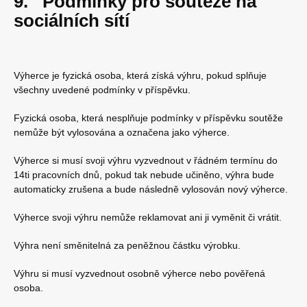
9. Podmínky pro soutěže na
sociálních sítí
Výherce je fyzická osoba, která získá výhru, pokud splňuje
všechny uvedené podmínky v příspěvku.
Fyzická osoba, která nesplňuje podmínky v příspěvku soutěže
nemůže být vylosována a označena jako výherce.
Výherce si musí svoji výhru vyzvednout v řádném termínu do
14ti pracovních dnů, pokud tak nebude učiněno, výhra bude
automaticky zrušena a bude následně vylosován nový výherce.
Výherce svoji výhru nemůže reklamovat ani ji vyměnit či vrátit.
Výhra není směnitelná za peněžnou částku výrobku.
Výhru si musí vyzvednout osobně výherce nebo pověřená
osoba.