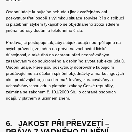
Osobní údaje kupujícího nebudou jinak zveřejněny ani
poskytnuty třetí osobě s výjimkou situace související s distribucí
či platebním stykem týkajícího se objednaného zboží sdělení
jména, adresy dodání a telefonního čísla.
Prodávající postupuje tak, aby subjekt údajů neutrpěl újmu na
svých právech, zejména na právu na zachování lidské
důstojnosti, a také dbá na ochranu před neoprávněným
zasahováním do soukromého a osobního života subjektu údajů.
Osobní údaje, které jsou poskytnuty dobrovolně kupujícím
prodávajícímu za účelem splnění objednávky a marketingových
akcí prodávajícího, jsou shromažďovány, zpracovávány a
uchovávány v souladu s platnými zákony České republiky,
zejména se zákonem č. 101/2000 Sb., o ochraně osobních
údajů, v platném a účinném znění.
6. JAKOST PŘI PŘEVZETÍ –
PRÁVA Z VADNÉHO PLNĚNÍ