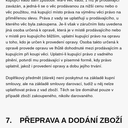
kupující vadu sám způsobil. Má-li věc vadu, z níž je prodávající
zavázán, a jedná-li se o věc prodávanou za nižší cenu nebo o
věc použitou, má kupující místo práva na výměnu věci právo na
přiměřenou slevu. Práva z vady se uplatňují u prodávajícího, u
kterého věc byla zakoupena. Je-li však v záručním listu uvedena
jiná osoba určená k opravě, která je v místě prodávajícího nebo
v místě pro kupujícího bližším, uplatní kupující právo na opravu
u toho, kdo je určen k provedení opravy. Osoba takto určená k
opravě provede opravu ve lhůtě dohodnuté mezi prodávajícím a
kupujícím při koupi věci. Uplatní-li kupující právo z vadného
plnění, potvrdí mu prodávající v písemné formě, kdy právo
uplatnil, jakož i provedení opravy a dobu jejího trvání.
Doplňkový předmět (dárek) není poskytnut na základě kupní
smlouvy, ale na základě smlouvy darovací, tudíž u něj nelze
uplatňovat práva z vad zboží. Těch se lze domáhat pouze v
případě zboží zakoupeného, nikoliv darovaného.
7. PŘEPRAVA A DODÁNÍ ZBOŽÍ