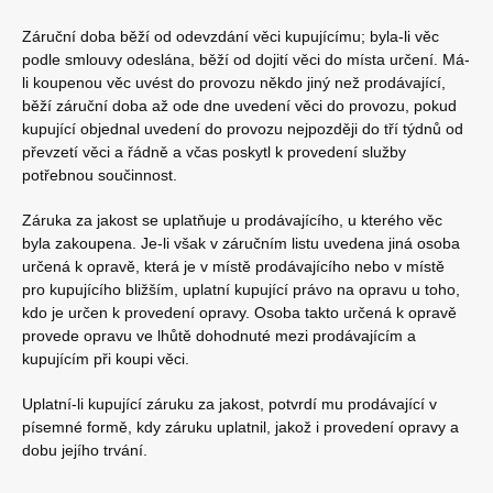
Záruční doba běží od odevzdání věci kupujícímu; byla-li věc
podle smlouvy odeslána, běží od dojití věci do místa určení. Má-
li koupenou věc uvést do provozu někdo jiný než prodávající,
běží záruční doba až ode dne uvedení věci do provozu, pokud
kupující objednal uvedení do provozu nejpozději do tří týdnů od
převzetí věci a řádně a včas poskytl k provedení služby
potřebnou součinnost.
Záruka za jakost se uplatňuje u prodávajícího, u kterého věc
byla zakoupena. Je-li však v záručním listu uvedena jiná osoba
určená k opravě, která je v místě prodávajícího nebo v místě
pro kupujícího bližším, uplatní kupující právo na opravu u toho,
kdo je určen k provedení opravy. Osoba takto určená k opravě
provede opravu ve lhůtě dohodnuté mezi prodávajícím a
kupujícím při koupi věci.
Uplatní-li kupující záruku za jakost, potvrdí mu prodávající v
písemné formě, kdy záruku uplatnil, jakož i provedení opravy a
dobu jejího trvání.