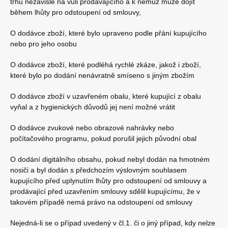
trhu nezávisle na vůli prodávajícího a k němuž může dojít
během lhůty pro odstoupení od smlouvy,
O dodávce zboží, které bylo upraveno podle přání kupujícího
nebo pro jeho osobu
O dodávce zboží, které podléhá rychlé zkáze, jakož i zboží,
které bylo po dodání nenávratně smíseno s jiným zbožím
O dodávce zboží v uzavřeném obalu, které kupující z obalu
vyňal a z hygienických důvodů jej není možné vrátit
O dodávce zvukové nebo obrazové nahrávky nebo
počítačového programu, pokud porušil jejich původní obal
O dodání digitálního obsahu, pokud nebyl dodán na hmotném
nosiči a byl dodán s předchozím výslovným souhlasem
kupujícího před uplynutím lhůty pro odstoupení od smlouvy a
prodávající před uzavřením smlouvy sdělil kupujícímu, že v
takovém případě nemá právo na odstoupení od smlouvy
Nejedná-li se o případ uvedený v čl.1. či o jiný případ, kdy nelze