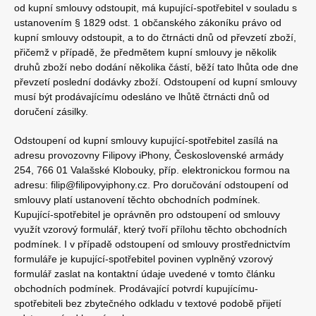
od kupní smlouvy odstoupit, má kupující-spotřebitel v souladu s
ustanovením § 1829 odst. 1 občanského zákoníku právo od
kupní smlouvy odstoupit, a to do čtrnácti dnů od převzetí zboží,
přičemž v případě, že předmětem kupní smlouvy je několik
druhů zboží nebo dodání několika částí, běží tato lhůta ode dne
převzetí poslední dodávky zboží. Odstoupení od kupní smlouvy
musí být prodávajícímu odesláno ve lhůtě čtrnácti dnů od
doručení zásilky.
Odstoupení od kupní smlouvy kupující-spotřebitel zasílá na
adresu provozovny Filipovy iPhony, Československé armády
254, 766 01 Valašské Klobouky, příp. elektronickou formou na
adresu: filip@filipovyiphony.cz. Pro doručování odstoupení od
smlouvy platí ustanovení těchto obchodních podmínek.
Kupující-spotřebitel je oprávněn pro odstoupení od smlouvy
využít vzorový formulář, který tvoří přílohu těchto obchodních
podmínek. I v případě odstoupení od smlouvy prostřednictvím
formuláře je kupující-spotřebitel povinen vyplněný vzorový
formulář zaslat na kontaktní údaje uvedené v tomto článku
obchodních podmínek. Prodávající potvrdí kupujícímu-
spotřebiteli bez zbytečného odkladu v textové podobě přijetí