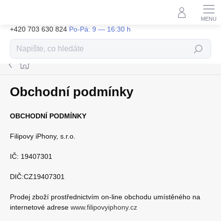
Přejít
na
obsah
+420 703 630 824
Hledat
Domů
Obchodní podmínky
OBCHODNÍ PODMÍNKY
Filipovy iPhony, s.r.o.
IČ: 19407301
DIČ:CZ19407301
Prodej zboží prostřednictvím on-line obchodu umístěného na
internetové adrese
www.filipovyiphony.cz