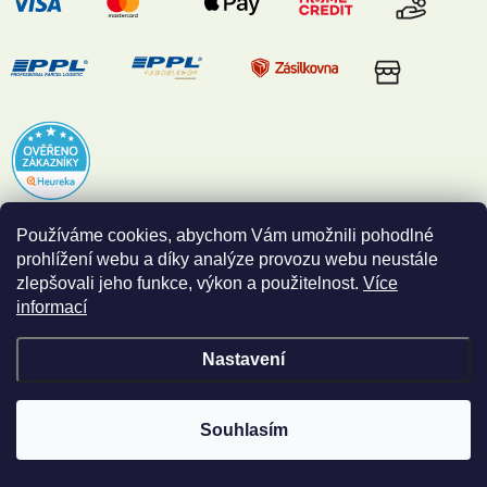
Používáme cookies, abychom Vám umožnili pohodlné
ODEBÍRAT NEWSLETTER
prohlížení webu a díky analýze provozu webu neustále
zlepšovali jeho funkce, výkon a použitelnost.
Více
Vložte svůj e-mail a my vám budeme zasílat informace o nových
informací
produktech na našem e-shopu.
Nastavení
E-MAIL
Souhlasím
Vložením e-mailu souhlasíte s
podmínkami ochrany osobních údajů