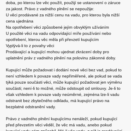
doba, po kterou lze věc použít, použijí se ustanovení o záruce
za jakost. Právo z vadného plnění se nepoužije:
U věci prodávané za nižší cenu na vadu, pro kterou byla nižší
cena ujednána
Na opotřebení věci způsobené jejím obvyklým užíváním
U použité věci na vadu odpovídající míře používání nebo
opotřebení, kterou věc měla při převzetí kupujícím
Vyplývá-li to z povahy věci
Prodávající a kupující mohou ujednat zkrácení doby pro
uplatnění práv z vadného plnění na polovinu zákonné doby.
Kupující může požadovat i dodání nové věci bez vad, pokud to
není vzhledem k povaze vady nepřiměřené, ale pokud se vada
týká pouze součásti věci, může kupující požadovat jen výměnu
součásti; není-li to možné, může odstoupit od smlouvy. Je-li to
však vzhledem k povaze vady neúměrné, zejména lze-li vadu
odstranit bez zbytečného odkladu, má kupující právo na
bezplatné odstranění vady.
Právo z vadného plnění kupujícímu nenáleží, pokud kupující
před převzetím věci věděl, že věc má vadu, anebo pokud