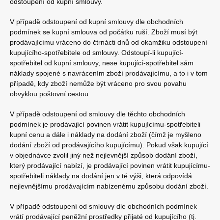
odstoupení od kupní smlouvy.
V případě odstoupení od kupní smlouvy dle obchodních
podmínek se kupní smlouva od počátku ruší. Zboží musí být
prodávajícímu vráceno do čtrnácti dnů od okamžiku odstoupení
kupujícího-spotřebitele od smlouvy. Odstoupí-li kupující-
spotřebitel od kupní smlouvy, nese kupující-spotřebitel sám
náklady spojené s navrácením zboží prodávajícímu, a to i v tom
případě, kdy zboží nemůže být vráceno pro svou povahu
obvyklou poštovní cestou.
V případě odstoupení od smlouvy dle těchto obchodních
podmínek je prodávající povinen vrátit kupujícímu-spotřebiteli
kupní cenu a dále i náklady na dodání zboží (čímž je myšleno
dodání zboží od prodávajícího kupujícímu). Pokud však kupující
v objednávce zvolil jiný než nejlevnější způsob dodání zboží,
který prodávající nabízí, je prodávající povinen vrátit kupujícímu-
spotřebiteli náklady na dodání jen v té výši, která odpovídá
nejlevnějšímu prodávajícím nabízenému způsobu dodání zboží.
V případě odstoupení od smlouvy dle obchodních podmínek
vrátí prodávající peněžní prostředky přijaté od kupujícího (tj.