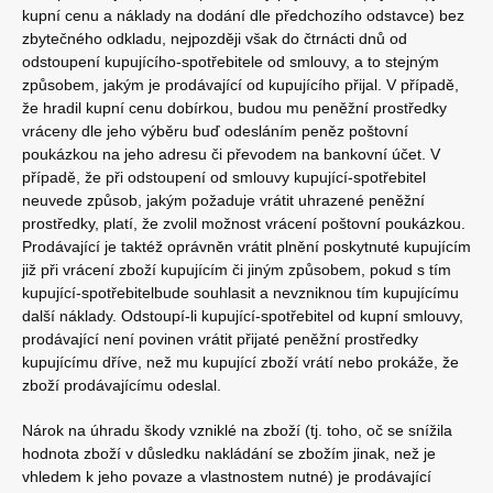
kupní cenu a náklady na dodání dle předchozího odstavce) bez
zbytečného odkladu, nejpozději však do čtrnácti dnů od
odstoupení kupujícího-spotřebitele od smlouvy, a to stejným
způsobem, jakým je prodávající od kupujícího přijal. V případě,
že hradil kupní cenu dobírkou, budou mu peněžní prostředky
vráceny dle jeho výběru buď odesláním peněz poštovní
poukázkou na jeho adresu či převodem na bankovní účet. V
případě, že při odstoupení od smlouvy kupující-spotřebitel
neuvede způsob, jakým požaduje vrátit uhrazené peněžní
prostředky, platí, že zvolil možnost vrácení poštovní poukázkou.
Prodávající je taktéž oprávněn vrátit plnění poskytnuté kupujícím
již při vrácení zboží kupujícím či jiným způsobem, pokud s tím
kupující-spotřebitelbude souhlasit a nevzniknou tím kupujícímu
další náklady. Odstoupí-li kupující-spotřebitel od kupní smlouvy,
prodávající není povinen vrátit přijaté peněžní prostředky
kupujícímu dříve, než mu kupující zboží vrátí nebo prokáže, že
zboží prodávajícímu odeslal.
Nárok na úhradu škody vzniklé na zboží (tj. toho, oč se snížila
hodnota zboží v důsledku nakládání se zbožím jinak, než je
vhledem k jeho povaze a vlastnostem nutné) je prodávající