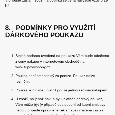
V případě zaslání zboží na dobírku se cena navyšuje vždy o 29
Kč.
8. PODMÍNKY PRO VYUŽITÍ
DÁRKOVÉHO POUKAZU
Stejná hodnota uvedená na poukazu Vám bude odečtena
z ceny nákupu v internetovém obchodě na
www.filipovyiphony.cz.
Poukaz není směnitelný za peníze. Poukaz nelze
rozměnit.
Poukaz je možné uplatnit pouze jednorázovým nákupem.
U zboží, na jehož nákup byl uplatněn dárkový poukaz,
Vám může být (v případě odstoupení od kupní smlouvy
nebo v případě oprávněné reklamace) vrácena částka