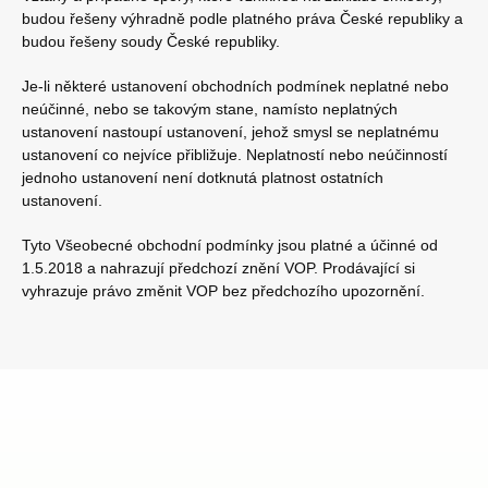
budou řešeny výhradně podle platného práva České republiky a
budou řešeny soudy České republiky.
Je-li některé ustanovení obchodních podmínek neplatné nebo
neúčinné, nebo se takovým stane, namísto neplatných
ustanovení nastoupí ustanovení, jehož smysl se neplatnému
ustanovení co nejvíce přibližuje. Neplatností nebo neúčinností
jednoho ustanovení není dotknutá platnost ostatních
ustanovení.
Tyto Všeobecné obchodní podmínky jsou platné a účinné od
1.5.2018 a nahrazují předchozí znění VOP. Prodávající si
vyhrazuje právo změnit VOP bez předchozího upozornění.
Z
á
p
a
t