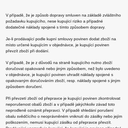
V případě, že je způsob dopravy smluven na základě zvláštního
požadavku kupujícího, nese kupující riziko a případné
dodatečné náklady spojené s tímto způsobem dopravy.
Je-li prodávající podle kupní smlouvy povinen dodat zboží na
místo určené kupujícím v objednávce, je kupující povinen
převzít zboží při dodání.
V případě, že je z důvodů na straně kupujícího nutno zboží
doručovat opakovaně nebo jiným způsobem, než bylo uvedeno
v objednávce, je kupující povinen uhradit náklady spojené s
opakovaným doručováním zboží, resp. náklady spojené s jiným
způsobem doručení.
Při převzetí zboží od přepravce je kupující povinen zkontrolovat
neporušenost obalů zboží a v případě jakýchkoliv závad toto
neprodleně oznámit přepravci. V případě shledání porušení
obalu svědčícího o neoprávněném vniknutí do zásilky nebo jejím
poškozením, nemusí kupující zásilku od přepravce převzít.