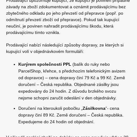
Prodávající upozorňuje kupující, že kupující je povinen případné
závady na zboží zdokumentovat a oznámit prodávajícímu bez
zbytečného odkladu po jeho převzetí od přepravce (popř. po
odmítnutí převzetí zboží od přepravce). Pokud tak kupující
neučiní, je povinen nahradit prodávajícímu škodu, která
prodávajícímu tímto vznikla.
Prodávající nabízí následující způsoby dopravy, ze kterých si
kupující volí v objednávkovém formuláři:
Kurýrem společnosti PPL
(balík do ruky nebo
ParcelShop, křehce, s předchozím telefonickým avizem
od dopravce) – cena dopravy činí 79 Kč a 99 Kč. Země
doručení – Česká republika. Objednané zásilky jsou
expedovány do 24 hodin. Z důvodu brzkého svozu
nejsme schopni zaručit odeslání v den objednávky.
Doručení na kteroukoli pobočku „
Zásilkovna
“- cena
dopravy činí 89 Kč. Země doručení – Česká republika.
Expedujeme do 24 hodin od objednání.