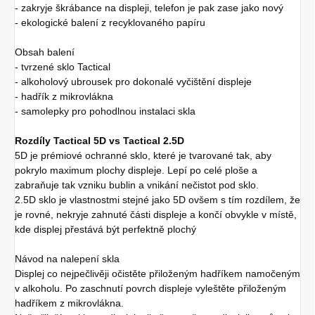
- zakryje škrábance na displeji, telefon je pak zase jako nový
- ekologické balení z recyklovaného papíru
Obsah balení
- tvrzené sklo Tactical
- alkoholový ubrousek pro dokonalé vyčištění displeje
- hadřík z mikrovlákna
- samolepky pro pohodlnou instalaci skla
Rozdíly Tactical 5D vs Tactical 2.5D
5D je prémiové ochranné sklo, které je tvarované tak, aby
pokrylo maximum plochy displeje. Lepí po celé ploše a
zabraňuje tak vzniku bublin a vnikání nečistot pod sklo.
2.5D sklo je vlastnostmi stejné jako 5D ovšem s tím rozdílem, že
je rovné, nekryje zahnuté části displeje a končí obvykle v místě,
kde displej přestává být perfektně plochý
Návod na nalepení skla
Displej co nejpečlivěji očistěte přiloženým hadříkem namočeným
v alkoholu. Po zaschnutí povrch displeje vyleštěte přiloženým
hadříkem z mikrovlákna.