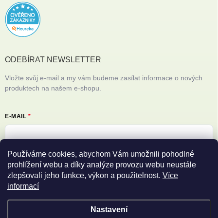
ODEBÍRAT NEWSLETTER
Vložte svůj e-mail a my vám budeme zasílat informace o nových
produktech na našem e-shopu.
E-MAIL
Používáme cookies, abychom Vám umožnili pohodlné
Vložením e-mailu souhlasíte s
podmínkami ochrany osobních údajů
prohlížení webu a díky analýze provozu webu neustále
zlepšovali jeho funkce, výkon a použitelnost.
Více
Přihlásit se
informací
Nastavení