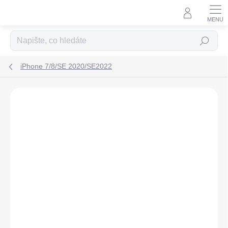
Přejít
na
obsah
Hledat
iPhone 7/8/SE 2020/SE2022
ZNAČKA:
TACTICAL
TIP