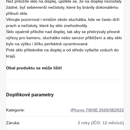
Než přiložíte sklo na displej, ujistěte se, že na displeji nezůstaly
žádné, byť sebemenší nečistoty, které by bránily dokonalému
přilnutí skla.
Věnujte pozornost i místům okolo sluchátka, kde se často drží
prach a nečistoty, které by sklo znehodnotily.
Sklo opatrně přiložte nad displej, tak aby se překrývaly přesně
výřezy pro kameru, sluchátko nebo senzor přiblížení a aby sklo
bylo na výšku i šířku perfektně vycentrované.
Poté sklo přitiskněte na displej a od středu vytlačte vzduch do
krajů.
Obal produktu se může lišit!
Doplňkové parametry
Kategorie
:
iPhone 7/8/SE 2020/SE2022
Záruka
:
2 roky (IČO: 12 měsíců)