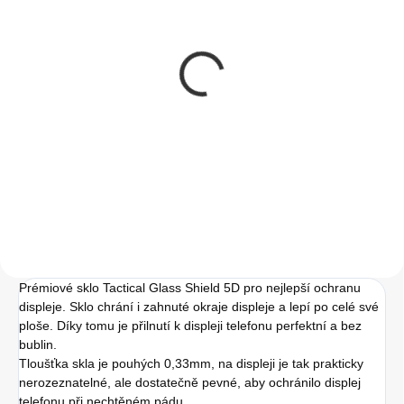
SKLADEM
SKLADEM
(>5 KS)
(1 KS)
Instalace tvrzeného
Apple iPhone SE 2022
skla na zařízení
64GB Starlight
50 Kč
4 890 Kč
41,32 Kč bez DPH
4 890 Kč bez DPH
Do košíku
Do košíku
Prémiové sklo Tactical Glass Shield 5D pro nejlepší ochranu
displeje. Sklo chrání i zahnuté okraje displeje a lepí po celé své
ploše. Díky tomu je přilnutí k displeji telefonu perfektní a bez
bublin.
Tloušťka skla je pouhých 0,33mm, na displeji je tak prakticky
nerozeznatelné, ale dostatečně pevné, aby ochránilo displej
telefonu při nechtěném pádu.