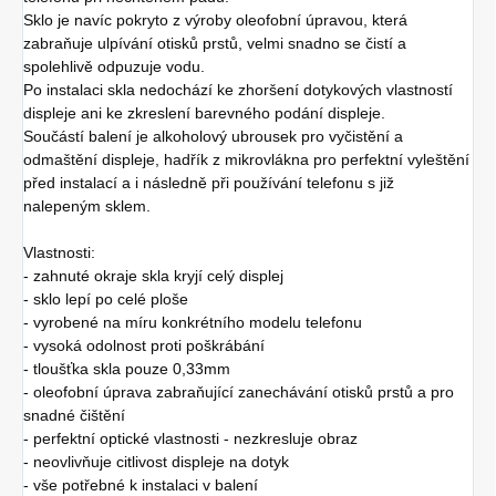
Sklo je navíc pokryto z výroby oleofobní úpravou, která
zabraňuje ulpívání otisků prstů, velmi snadno se čistí a
spolehlivě odpuzuje vodu.
Po instalaci skla nedochází ke zhoršení dotykových vlastností
displeje ani ke zkreslení barevného podání displeje.
Součástí balení je alkoholový ubrousek pro vyčistění a
odmaštění displeje, hadřík z mikrovlákna pro perfektní vyleštění
před instalací a i následně při používání telefonu s již
nalepeným sklem.
Vlastnosti:
- zahnuté okraje skla kryjí celý displej
- sklo lepí po celé ploše
- vyrobené na míru konkrétního modelu telefonu
- vysoká odolnost proti poškrábání
- tloušťka skla pouze 0,33mm
- oleofobní úprava zabraňující zanechávání otisků prstů a pro
snadné čištění
- perfektní optické vlastnosti - nezkresluje obraz
- neovlivňuje citlivost displeje na dotyk
- vše potřebné k instalaci v balení