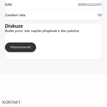
EAN
:
8596311111037
Zaoblení skla
:
5D
Diskuze
Buďte první, kdo napíše příspěvek k této položce.
Přidat komentář
Z
á
p
a
t
í
KONTAKT