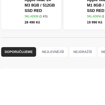
M3 8GB / 512GB
M1 8GB /
SSD RED
SSD RED
SKLADEM
(1 KS)
SKLADEM
(1
28 490 Kč
19 990 Kč
Ř
a
DOPORUČUJEME
NEJLEVNĚJŠÍ
NEJDRAŽŠÍ
N
z
e
n
í
V
p
ý
POUŽITÝ PRODUKT: A+
POUŽITÝ PRODUKT: A
r
p
0% DPH
0% DPH
o
i
d
s
u
p
k
r