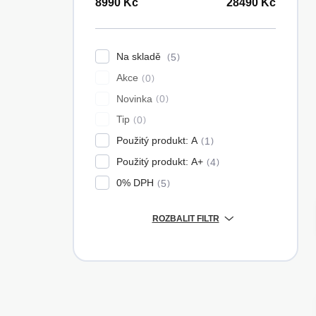
n
8990
Kč
28490
Kč
n
í
p
Na skladě
5
a
Akce
0
n
e
Novinka
0
l
Tip
0
Použitý produkt: A
1
Použitý produkt: A+
4
0% DPH
5
ROZBALIT FILTR