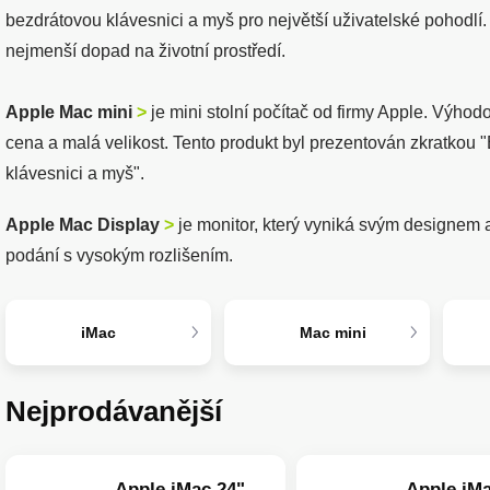
bezdrátovou klávesnici a myš pro největší uživatelské pohodlí
nejmenší dopad na životní prostředí.
Apple Mac mini
>
je mini stolní počítač od firmy Apple. Výhod
cena a malá velikost. Tento produkt byl prezentován zkratkou 
klávesnici a myš".
Apple Mac Display
>
je monitor, který vyniká svým designem 
podání s vysokým rozlišením.
iMac
Mac mini
Nejprodávanější
Apple iMac 24"
Apple iMa