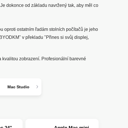
. Je dokonce od základu navržený tak, aby měl co
ou oproti ostatním řadám stolních počítačů je jeho
"BYODKM" v překladu "Přines si svůj displej,
a kvalitou zobrazení. Profesionální barevné
Mac Studio
c 24"
Apple Mac mini