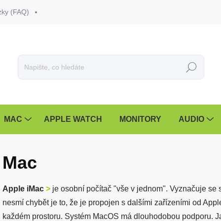
zky (FAQ)
Hledat
MAC
APPLE WATCH
MONITORY
AUDIO
Mac
Apple iMac
>
je osobní počítač "vše v jednom". Vyznačuje se 
nesmí chybět je to, že je propojen s dalšími zařízeními od App
každém prostoru. Systém MacOS má dlouhodobou podporu. Jak