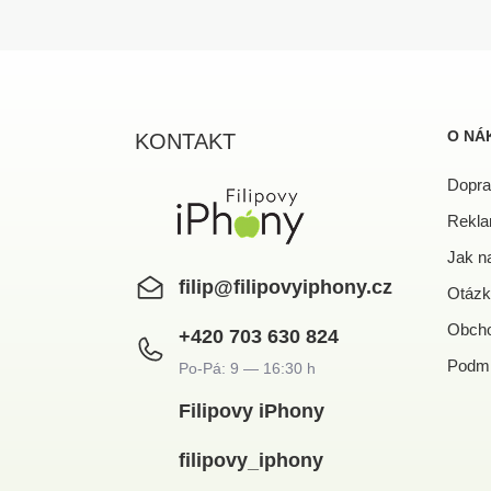
Z
á
p
a
O NÁ
KONTAKT
t
í
Dopra
Rekla
Jak n
filip
@
filipovyiphony.cz
Otázk
Obcho
+420 703 630 824
Podmí
Filipovy iPhony
filipovy_iphony