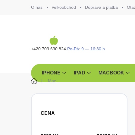
Přejít
O nás
Velkoobchod
Doprava a platba
Otá
na
obsah
+420 703 630 824
IPHONE
IPAD
MACBOOK
Domů
Mac
P
o
s
CENA
t
r
a