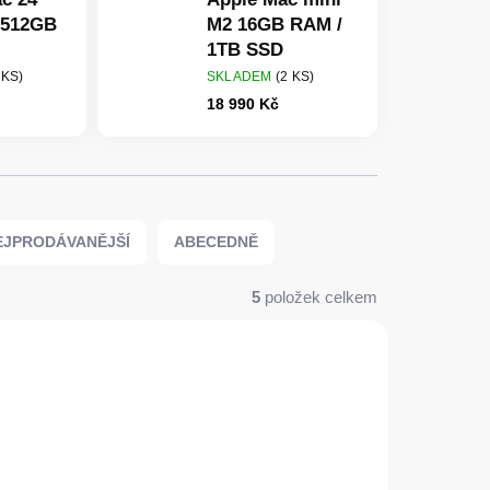
 512GB
M2 16GB RAM /
1TB SSD
 KS)
SKLADEM
(2 KS)
18 990 Kč
EJPRODÁVANĚJŠÍ
ABECEDNĚ
5
položek celkem
POUŽITÝ PRODUKT: A+
0% DPH