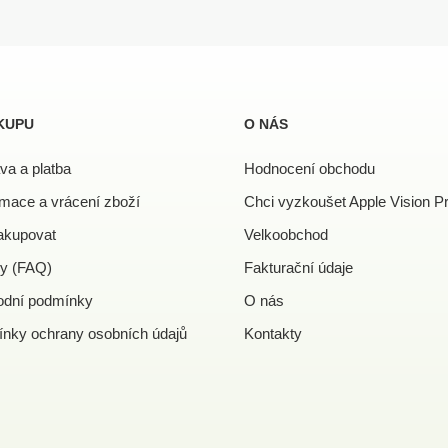
O
v
l
á
d
a
KUPU
O NÁS
c
í
va a platba
Hodnocení obchodu
p
r
mace a vrácení zboží
Chci vyzkoušet Apple Vision P
v
k
akupovat
Velkoobchod
y
y (FAQ)
Fakturační údaje
v
ý
dní podmínky
O nás
p
i
nky ochrany osobních údajů
Kontakty
s
u