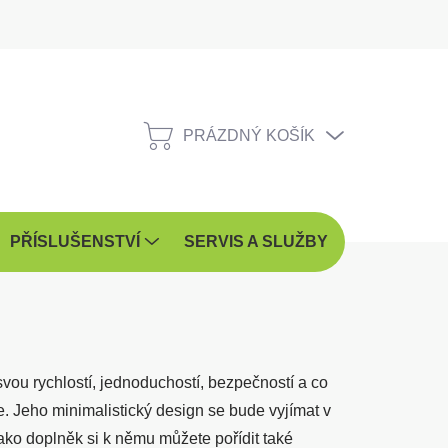
PRÁZDNÝ KOŠÍK
NÁKUPNÍ
KOŠÍK
PŘÍSLUŠENSTVÍ
SERVIS A SLUŽBY
VÝKUP
svou rychlostí, jednoduchostí, bezpečností a co
le. Jeho minimalistický design se bude vyjímat v
o doplněk si k němu můžete pořídit také