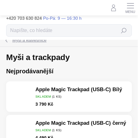
Přejít
na
obsah
+420 703 630 824
Hledat
Myši a klávesnice
Myši a trackpady
Nejprodávanější
Apple Magic Trackpad (USB-C) Bílý
SKLADEM
(1 KS)
3 790 Kč
Apple Magic Trackpad (USB-C) černý
SKLADEM
(1 KS)
4 490 Kč