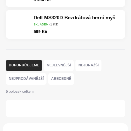
Dell MS320D Bezdrátová herní myš
SKLADEM
(1 KS)
599 Kč
Ř
a
DOPORUČUJEME
NEJLEVNĚJŠÍ
NEJDRAŽŠÍ
z
e
NEJPRODÁVANĚJŠÍ
ABECEDNĚ
n
í
5
položek celkem
p
r
OTEVŘÍT FILTR
o
d
u
V
k