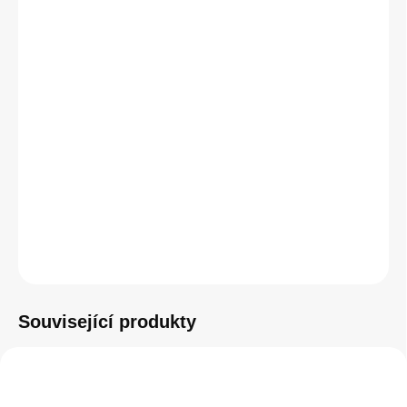
pohodlí a bezproblémové ovládání. Nejlepší TrackPad z
MacBooku i pro stolní iMac. Ovládací gesta, která jsou praktická
až návyková. Výdrž bez nabíjení – měsíc. Automatické
spárování.
DETAILNÍ INFORMACE
−
+
Přidat do košíku
ZEPTAT SE
HLÍDAT
Související produkty