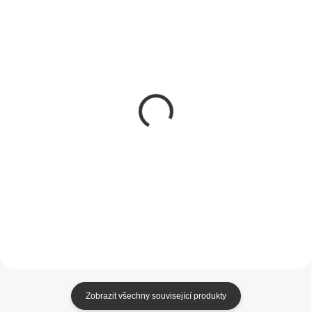
SKLADEM
SKLADEM
(1 KS)
(1 KS)
Apple Magic Trackpad
HP OMEN Photon
(USB-C) černý
bezdrátová myš
4 490 Kč
1 499 Kč
3 710,74 Kč bez DPH
1 238,84 Kč bez DPH
Do košíku
Do košíku
Zobrazit všechny související produkty