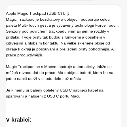
Apple Magic Trackpad (USB-C) bílý
Magic Trackpad je bezdrátový a dobíjecí, podporuje celou
paletu Multi-Touch gest a je vybavený technologií Force Touch.
Senzory pod povrchem trackpadu vnímají jemné rozdíly v
přítlaku. Tvoje prsty tak budou s funkcemi a obsahem v
citlivějším a hlubším kontaktu. Na velké skleněné ploše od
okraje k okraji je posouvání a přejíždění prsty pohodlnější. A
práce produktivnější.
Magic Trackpad se s Macem spáruje automaticky, takže se
můžeš rovnou dát do práce. Má dobíjecí baterii, která ho na
jedno nabití udrží v chodu déle než měsíc.
Je k němu přibalený opletený USB C nabíjecí kabel na
spárování a nabíjení z USB C portu Macu.
V krabici: