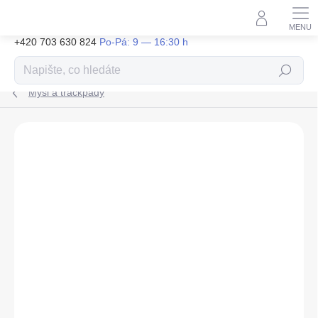
Přejít
na
obsah
+420 703 630 824
Hledat
Myši a trackpady
ZNAČKA:
APPLE