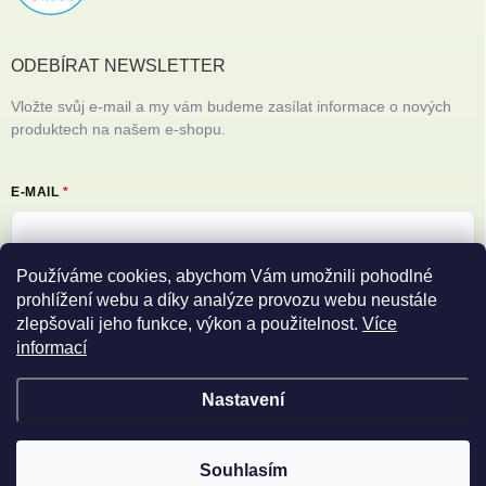
ODEBÍRAT NEWSLETTER
Vložte svůj e-mail a my vám budeme zasílat informace o nových
produktech na našem e-shopu.
E-MAIL
Používáme cookies, abychom Vám umožnili pohodlné
Vložením e-mailu souhlasíte s
podmínkami ochrany osobních údajů
prohlížení webu a díky analýze provozu webu neustále
zlepšovali jeho funkce, výkon a použitelnost.
Více
Přihlásit se
informací
Nastavení
Copyright 2026
Filipovy iPhony
. Všechna práva vyhrazena.
Souhlasím