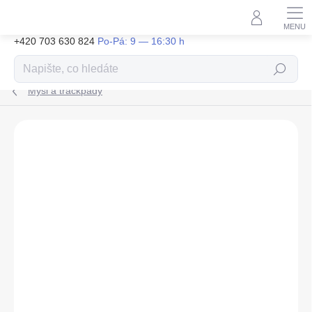
Přejít
na
obsah
+420 703 630 824
Hledat
Myši a trackpady
ZNAČKA:
APPLE