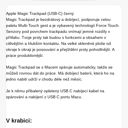
Apple Magic Trackpad (USB-C) černý
Magic Trackpad je bezdrátový a dobíjecí, podporuje celou
paletu Multi-Touch gest a je vybavený technologií Force Touch.
Senzory pod povrchem trackpadu vnímají jemné rozdíly v
přítlaku. Tvoje prsty tak budou s funkcemi a obsahem v
citlivějším a hlubším kontaktu. Na velké skleněné ploše od
okraje k okraji je posouvání a přejíždění prsty pohodlnější. A
práce produktivnější.
Magic Trackpad se s Macem spáruje automaticky, takže se
můžeš rovnou dát do práce. Má dobíjecí baterii, která ho na
jedno nabití udrží v chodu déle než měsíc.
Je k němu přibalený opletený USB C nabíjecí kabel na
spárování a nabíjení z USB C portu Macu.
V krabici: