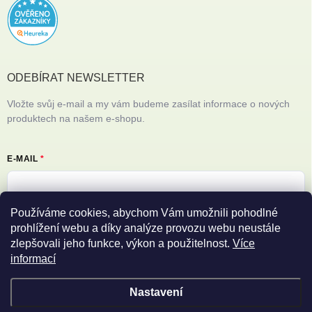
ODEBÍRAT NEWSLETTER
Vložte svůj e-mail a my vám budeme zasílat informace o nových
produktech na našem e-shopu.
E-MAIL
Používáme cookies, abychom Vám umožnili pohodlné
Vložením e-mailu souhlasíte s
podmínkami ochrany osobních údajů
prohlížení webu a díky analýze provozu webu neustále
zlepšovali jeho funkce, výkon a použitelnost.
Více
Přihlásit se
informací
Nastavení