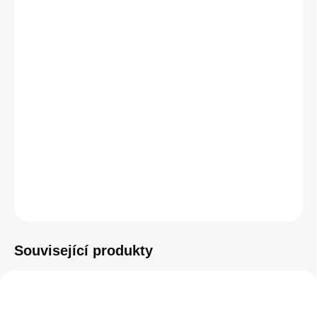
pohodlí a bezproblémové ovládání. Nejlepší TrackPad z
MacBooku i pro stolní iMac. Ovládací gesta, která jsou praktická
až návyková. Výdrž bez nabíjení – měsíc. Automatické
spárování.
DETAILNÍ INFORMACE
−
+
Přidat do košíku
ZEPTAT SE
HLÍDAT
Související produkty