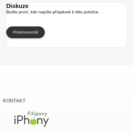
Diskuze
Buďte první, kdo napíše příspěvek k této položce.
Přidat komentář
Z
á
p
a
t
í
KONTAKT