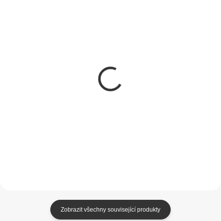
SKLADEM
SKLADEM
(1 KS)
(1 KS)
Apple Magic Trackpad
Dell MS320D
(USB-C) Bílý
Bezdrátová herní myš
3 790 Kč
599 Kč
3 132,23 Kč bez DPH
495,04 Kč bez DPH
Do košíku
Do košíku
Zobrazit všechny související produkty