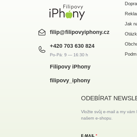
í
Dopra
Rekla
Jak n
filip
@
filipovyiphony.cz
Otázk
Obcho
+420 703 630 824
Podmí
Filipovy iPhony
filipovy_iphony
ODEBÍRAT NEWSL
Vložte svůj e-mail a my vám
našem e-shopu.
E-MAIL