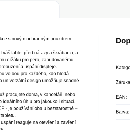
unkce s novým ochranným pouzdrem
Dop
l váš tablet před nárazy a škrábanci, a
nému držáku pro pero, zabudovanému
robuzení a uspání displeje.
Katego
ělou volbou pro každého, kdo hledá
eho univerzální design umožňuje snadné
Záruk
ť už pracujete doma, v kanceláři, nebo
EAN
:
o ideálního úhlu pro jakoukoli situaci.
 - je používání obalu bezstarostné –
Barva
:
tabletu.
uspání reaguje na otevření a zavření
ta.