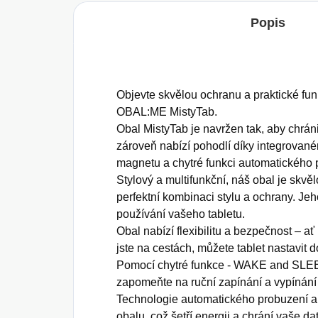
Popis
Objevte skvělou ochranu a praktické f
OBAL:ME MistyTab.
Obal MistyTab je navržen tak, aby chráni
zároveň nabízí pohodlí díky integrova
magnetu a chytré funkci automatického p
Stylový a multifunkční, náš obal je skv
perfektní kombinaci stylu a ochrany. J
používání vašeho tabletu.
Obal nabízí flexibilitu a bezpečnost – a
jste na cestách, můžete tablet nastavit d
Pomocí chytré funkce - WAKE and SLEEP
zapomeňte na ruční zapínání a vypínání 
Technologie automatického probuzení a 
obalu, což šetří energii a chrání vaše da