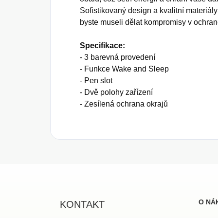
Sofistikovaný design a kvalitní materiály
byste museli dělat kompromisy v ochraně 
Specifikace:
- 3 barevná provedení
- Funkce Wake and Sleep
- Pen slot
- Dvě polohy zařízení
- Zesílená ochrana okrajů
Z
á
p
a
O NÁ
KONTAKT
t