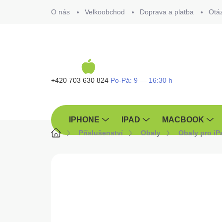
Přejít
O nás
Velkoobchod
Doprava a platba
Otá
na
obsah
+420 703 630 824
IPHONE
IPAD
MACBOOK
Domů
Příslušenství
Obaly
Obaly pro iP
ZNAČKA:
OBAL:ME