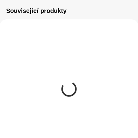
Související produkty
SKLADEM
(>5 KS)
Instalace tvrzeného
skla na zařízení
50 Kč
41,32 Kč bez DPH
Do košíku