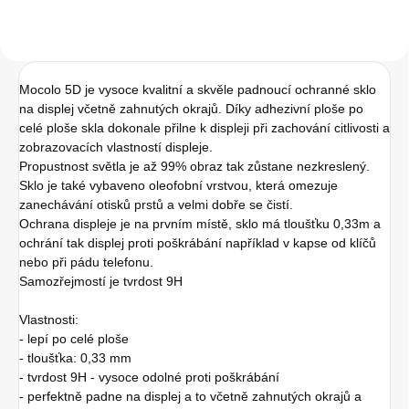
Mocolo 5D je vysoce kvalitní a skvěle padnoucí ochranné sklo
na displej včetně zahnutých okrajů. Díky adhezivní ploše po
celé ploše skla dokonale přilne k displeji při zachování citlivosti a
zobrazovacích vlastností displeje.
Propustnost světla je až 99% obraz tak zůstane nezkreslený.
Sklo je také vybaveno oleofobní vrstvou, která omezuje
zanechávání otisků prstů a velmi dobře se čistí.
Ochrana displeje je na prvním místě, sklo má tloušťku 0,33m a
ochrání tak displej proti poškrábání například v kapse od klíčů
nebo při pádu telefonu.
Samozřejmostí je tvrdost 9H
Vlastnosti:
- lepí po celé ploše
- tloušťka: 0,33 mm
- tvrdost 9H - vysoce odolné proti poškrábání
- perfektně padne na displej a to včetně zahnutých okrajů a