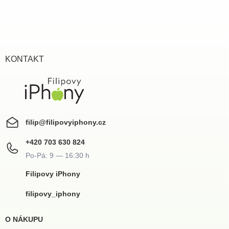
Z
á
p
a
t
í
KONTAKT
filip
@
filipovyiphony.cz
+420 703 630 824
Filipovy iPhony
filipovy_iphony
O NÁKUPU