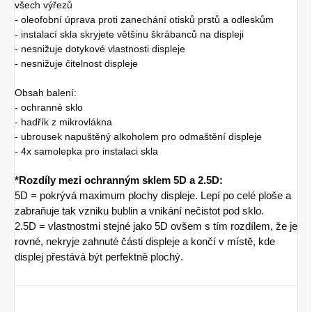
všech výřezů
- oleofobní úprava proti zanechání otisků prstů a odleskům
- instalací skla skryjete většinu škrábanců na displeji
- nesnižuje dotykové vlastnosti displeje
- nesnižuje čitelnost displeje
Obsah balení:
- ochranné sklo
- hadřík z mikrovlákna
- ubrousek napuštěný alkoholem pro odmaštění displeje
- 4x samolepka pro instalaci skla
*Rozdíly mezi ochranným sklem 5D a 2.5D:
5D = pokrývá maximum plochy displeje. Lepí po celé ploše a
zabraňuje tak vzniku bublin a vnikání nečistot pod sklo.
2.5D = vlastnostmi stejné jako 5D ovšem s tím rozdílem, že je
rovné, nekryje zahnuté části displeje a končí v místě, kde
displej přestává být perfektně plochý.