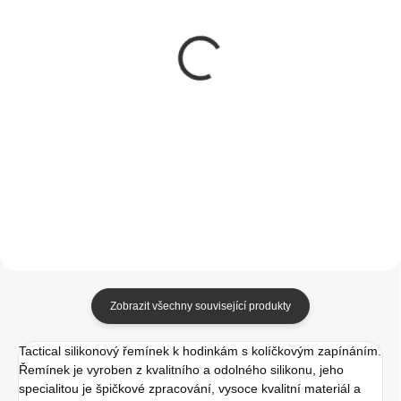
SKLADEM
SKLADEM
(>5 KS)
(1 KS)
Apple silikonový
Apple sportovní
řemínek 41mm temně
silikonový řemínek
inkoustový
41mm (PRODUCT)RED
399 Kč
399 Kč
329,75 Kč bez DPH
329,75 Kč bez DPH
Do košíku
Do košíku
Zobrazit všechny související produkty
Tactical silikonový řemínek k hodinkám s kolíčkovým zapínáním.
Řemínek je vyroben z kvalitního a odolného silikonu, jeho
specialitou je špičkové zpracování, vysoce kvalitní materiál a