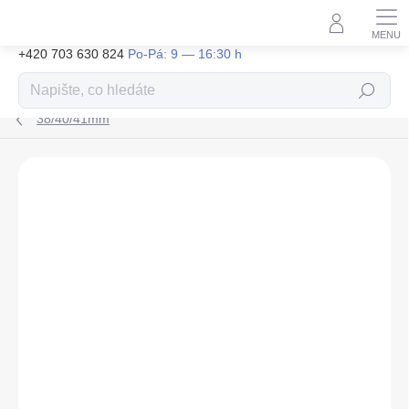
Přejít
na
obsah
+420 703 630 824
Hledat
38/40/41mm
ZNAČKA:
TACTICAL