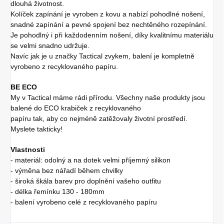
dlouhá životnost.
Kolíček zapínání je vyroben z kovu a nabízí pohodlné nošení,
snadné zapínání a pevné spojení bez nechtěného rozepínání.
Je pohodlný i při každodenním nošení, díky kvalitnímu materiálu
se velmi snadno udržuje.
Navíc jak je u značky Tactical zvykem, balení je kompletně
vyrobeno z recyklovaného papíru.
BE ECO
My v Tactical máme rádi přírodu. Všechny naše produkty jsou
balené do ECO krabiček z recyklovaného
papíru tak, aby co nejméně zatěžovaly životní prostředí.
Myslete takticky!
Vlastnosti
- materiál: odolný a na dotek velmi příjemný silikon
- výměna bez nářadí během chvilky
- široká škála barev pro doplnění vašeho outfitu
- délka řemínku 130 - 180mm
- balení vyrobeno celé z recyklovaného papíru