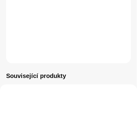
cena:
DETAILNÍ INFORMACE
−
+
Přidat do košíku
ZEPTAT SE
HLÍDAT
Související produkty