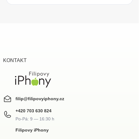
Z
á
p
a
t
í
KONTAKT
filip
@
filipovyiphony.cz
+420 703 630 824
Filipovy iPhony