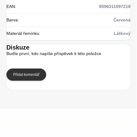
EAN
:
8596311097218
Barva
:
Červená
Materiál řemínku
:
Látkový
Diskuze
Buďte první, kdo napíše příspěvek k této položce.
Přidat komentář
Z
á
p
a