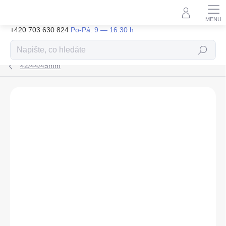
Přejít
na
obsah
+420 703 630 824
Hledat
42/44/45mm
ZNAČKA:
TACTICAL