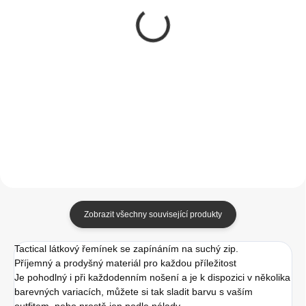
Tactical 499 Silikonový
Swissten silikonový
Řemínek pro Apple
řemínek pro Apple
Watch
Watch 42-44mm
1/2/3/4/5/6/7/8/SE
červený
249 Kč
249 Kč
42/44/45mm Bílá
205,79 Kč bez DPH
205,79 Kč bez DPH
Do košíku
Do košíku
Zobrazit všechny související produkty
Tactical látkový řemínek se zapínáním na suchý zip.
Příjemný a prodyšný materiál pro každou příležitost
Je pohodlný i při každodenním nošení a je k dispozici v několika
barevných variacích, můžete si tak sladit barvu s vaším
outfitem, nebo prostě jen podle nálady.