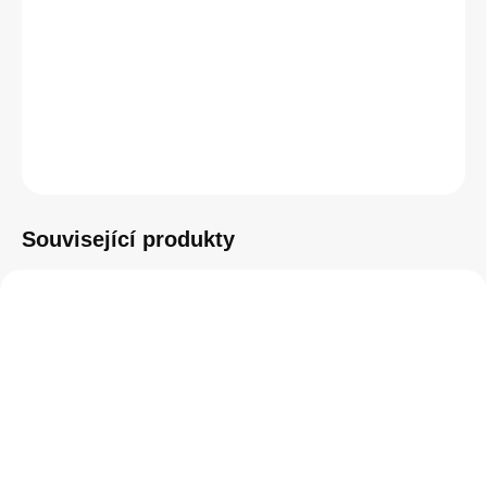
−
+
Přidat do košíku
ZEPTAT SE
HLÍDAT
Související produkty
SKLADEM
SKLADEM
(>5 KS)
(1 KS)