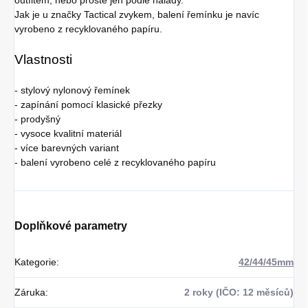
Jak je u značky Tactical zvykem, balení řemínku je navíc
vyrobeno z recyklovaného papíru.
Vlastnosti
- stylový nylonový řemínek
- zapínání pomocí klasické přezky
- prodyšný
- vysoce kvalitní materiál
- více barevných variant
- balení vyrobeno celé z recyklovaného papíru
Doplňkové parametry
Kategorie
:
42/44/45mm
Záruka
:
2 roky (IČO: 12 měsíců)