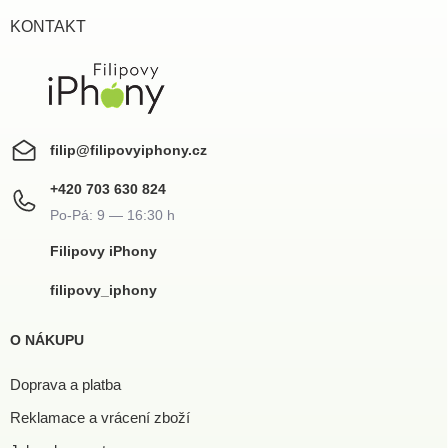
t
í
KONTAKT
filip
@
filipovyiphony.cz
+420 703 630 824
Filipovy iPhony
filipovy_iphony
O NÁKUPU
Doprava a platba
Reklamace a vrácení zboží