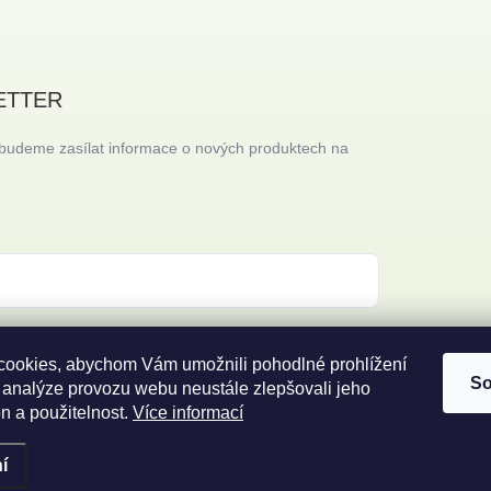
ETTER
 budeme zasílat informace o nových produktech na
 s
podmínkami ochrany osobních údajů
ookies, abychom Vám umožnili pohodlné prohlížení
So
 analýze provozu webu neustále zlepšovali jeho
n a použitelnost.
Více informací
í
ena.