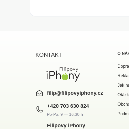
Z
á
p
a
O NÁ
KONTAKT
t
í
Dopra
Rekla
Jak n
filip
@
filipovyiphony.cz
Otázk
Obcho
+420 703 630 824
Podmí
Filipovy iPhony