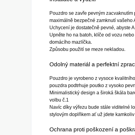
Pouzdro se zavře pevným zacvaknutím př
maximálně bezpečné zamknutí vašeho A
Uchycení je dostatečně pevné, abyste Ai
Upněte ho na batoh, klíče od vozu nebo
domácího mazlíčka.
Způsobu použití se meze nekladou.
Odolný materiál a perfektní zpra
Pouzdro je vyrobeno z vysoce kvalitníh
pouzdra podtrhuje poutko z vysoko pevn
Minimalistický design a široká škála bar
volbu č.1
Navíc díky výřezu bude stále viditelné l
stylovým doplňkem ať už jdete kamkoliv
Ochrana proti poškození a pošk