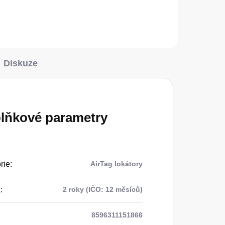
Diskuze
lňkové parametry
rie
:
AirTag lokátory
a
:
2 roky (IČO: 12 měsíců)
8596311151866