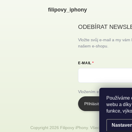
filipovy_iphony
ODEBÍRAT NEWSL
Vložte svůj e-mail a my vám
našem e-shopu.
E-MAIL
Vložením e-mailu souhlasíte
Používáme c
Přihlásit se
webu a díky
funkce, výko
Nastaven
Copyright 2026
Filipovy iPhony
. Všechna práva vyhraz