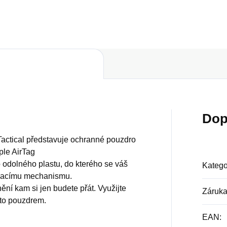
Dop
Tactical představuje ochranné pouzdro
le AirTag
 odolného plastu, do kterého se váš
Katego
ínacímu mechanismu.
ění kam si jen budete přát. Využijte
Záruk
mto pouzdrem.
EAN
: