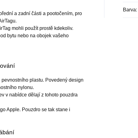
Barva
:
ední a zadní části a pootočením, pro
irTagu.
rTag mohli použít prostě kdekoliv.
 od bytu nebo na obojek vašeho
cování
o pevnostního plastu. Povedený design
ostního nylonu.
ev v nabídce dělají z tohoto pouzdra
ogo Apple. Pouzdro se tak stane i
rábání