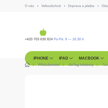
Přejít
O nás
Velkoobchod
Doprava a platba
Otá
na
obsah
+420 703 630 824
IPHONE
IPAD
MACBOOK
Domů
Příslušenství
AirTag lokátory
Tac
ZNAČKA:
TACTICAL