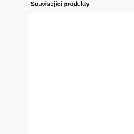
Související produkty
SKLADEM
(3 KS)
Apple AirTag (2.
Tac
generace) - Lokátor
Ru
790 Kč
24
652,89 Kč bez DPH
205
Do košíku