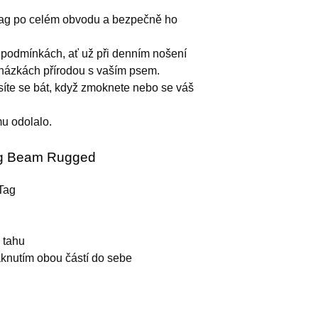
irTag po celém obvodu a bezpečně ho
h podmínkách, ať už při denním nošení
cházkách přírodou s vaším psem.
íte se bát, když zmoknete nebo se váš
u odolalo.
Tag Beam Rugged
rTag
 tahu
knutím obou částí do sebe