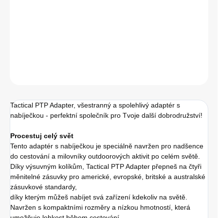
nabíječkou - perfektní společník pro Tvoje další dobrodružství!
DETAILNÍ INFORMACE
ZEPTAT SE
HLÍDAT
Tactical PTP Adapter, všestranný a spolehlivý adaptér s
nabíječkou - perfektní společník pro Tvoje další dobrodružství!
Procestuj celý svět
Tento adaptér s nabíječkou je speciálně navržen pro nadšence
do cestování a milovníky outdoorových aktivit po celém světě.
Díky výsuvným kolíkům, Tactical PTP Adapter přepneš na čtyři
měnitelné zásuvky pro americké, evropské, britské a australské
zásuvkové standardy,
díky kterým můžeš nabíjet svá zařízení kdekoliv na světě.
Navržen s kompaktními rozměry a nízkou hmotností, která
umožňuje lehkost během cestování.