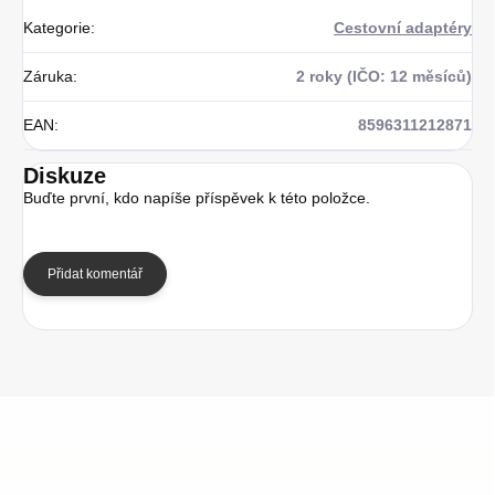
Kategorie
:
Cestovní adaptéry
Záruka
:
2 roky (IČO: 12 měsíců)
EAN
:
8596311212871
Diskuze
Buďte první, kdo napíše příspěvek k této položce.
Přidat komentář
Z
á
p
a