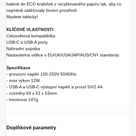
balené do ECO krabiček z recyklovaného papíru tak, aby co
nejméně zatěžovaly životní prostředí.
Myslete takticky!
KLÍČOVÉ VLASTNOSTI
Celosvětová kompatibilita
USB-C a USB-A porty
Náhradní pojistka
Nastavitelná vidlice s EU/UK/USA/JAP/AUS/CNY standardy
Specifikace
- provozní napětí 100-250V 50/60Hz
- max výkon 12W
- USB-A a USB-C výstupní napětí a proud 5V/2.4A
- rozměry 69 x 53 x 53mm
- hmotnost 147g
Doplňkové parametry