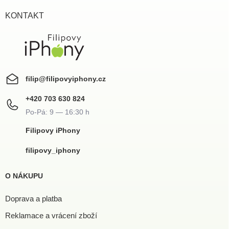
t
í
KONTAKT
filip
@
filipovyiphony.cz
+420 703 630 824
Filipovy iPhony
filipovy_iphony
O NÁKUPU
Doprava a platba
Reklamace a vrácení zboží