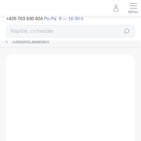
Přejít
na
obsah
+420 703 630 824
Hledat
Cestovní adaptéry
ZNAČKA:
TACTICAL