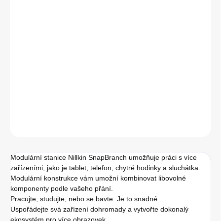
cena:
Modulární stanice Nillkin SnapBranch umožňuje práci s více
zařízeními, jako je tablet, telefon, chytré hodinky a sluchátka.
DETAILNÍ INFORMACE
−
+
Přidat do košíku
ZEPTAT SE
HLÍDAT
Modulární stanice Nillkin SnapBranch umožňuje práci s více
zařízeními, jako je tablet, telefon, chytré hodinky a sluchátka.
Modulární konstrukce vám umožní kombinovat libovolné
komponenty podle vašeho přání.
Pracujte, studujte, nebo se bavte. Je to snadné.
Uspořádejte svá zařízení dohromady a vytvořte dokonalý
ekosystém pro více obrazovek