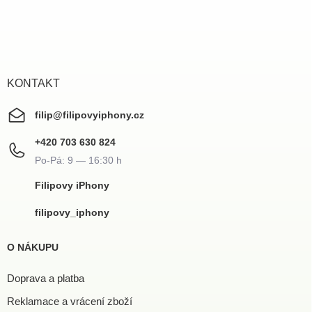
Z
á
p
a
t
í
KONTAKT
filip
@
filipovyiphony.cz
+420 703 630 824
Filipovy iPhony
filipovy_iphony
O NÁKUPU
Doprava a platba
Reklamace a vrácení zboží