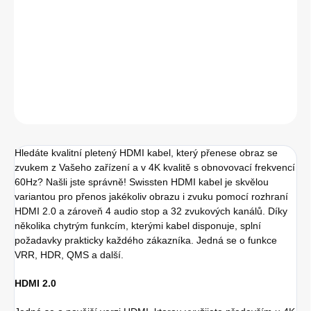
−
+
Přidat do košíku
ZEPTAT SE
HLÍDAT
Hledáte kvalitní pletený HDMI kabel, který přenese obraz se
zvukem z Vašeho zařízení a v 4K kvalitě s obnovovací frekvencí
60Hz? Našli jste správně! Swissten HDMI kabel je skvělou
variantou pro přenos jakékoliv obrazu i zvuku pomocí rozhraní
HDMI 2.0 a zároveň 4 audio stop a 32 zvukových kanálů. Díky
několika chytrým funkcím, kterými kabel disponuje, splní
požadavky prakticky každého zákazníka. Jedná se o funkce
VRR, HDR, QMS a další.
HDMI 2.0