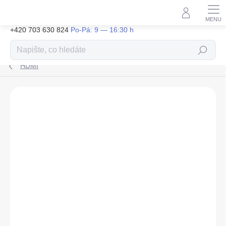
Přejít
na
obsah
+420 703 630 824
Hledat
HDMI
ZNAČKA:
SWISSTEN