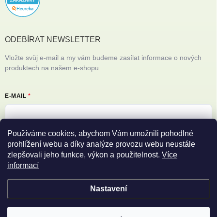
ODEBÍRAT NEWSLETTER
Vložte svůj e-mail a my vám budeme zasílat informace o nových
produktech na našem e-shopu.
E-MAIL
Používáme cookies, abychom Vám umožnili pohodlné
Vložením e-mailu souhlasíte s
podmínkami ochrany osobních údajů
prohlížení webu a díky analýze provozu webu neustále
zlepšovali jeho funkce, výkon a použitelnost.
Více
Přihlásit se
informací
Nastavení
Copyright 2026
Filipovy iPhony
. Všechna práva vyhrazena.