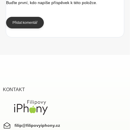
Buďte první, kdo napíše příspěvek k této položce.
Přidat komentář
Z
á
p
a
t
í
KONTAKT
filip
@
filipovyiphony.cz