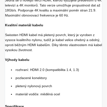
Jedná se o novější verzi HDMI, kterou využijete především u 4K
televizí a 4K monitorů. Tato verze umožňuje propustnost dat až
18Gb/s. Podporuje 4K kvalitu a maximální poměr stran 21:9.
Maximální obnovovací frekvence je 60 Hz.
Kvalitní materiál kabelu
Swissten HDMI kabel má pletený povrch, který je vyroben z
vysoce kvalitního nylonu, tudíž je kabel velice ohebný a odolný,
oproti běžným HDMI kabelům. Díky těmto vlastnostem má kabel
vysokou životnost.
Výhody kabelu
rozhraní: HDMI 2.0 (kompatibilita 1.4, 1.3)
pozlacené konektory
pletený nylonový povrch
materiál vodiče: měděná ocel
Specifikace