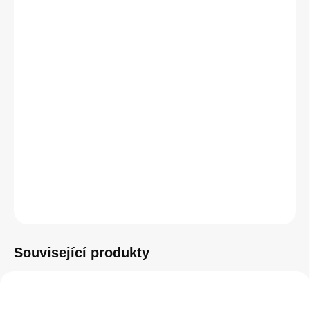
dotykový tablet • 11" úhlopříčka • Liquid Retina displej •
2360 × 1640 px • procesor Apple A16 (5jádrový) • interní
paměť 128 GB • fotoaparát 12/12 Mpx (přední/zadní) •
Bluetooth • Wi-Fi • iPadOS 18
Jedná se o US verzi, funkčně naprosto totožnou s EU
variantou. Navíc v balení získáte i US adaptér, který u EU
verze běžně není součástí.
DETAILNÍ INFORMACE
ZEPTAT SE
HLÍDAT
Související produkty