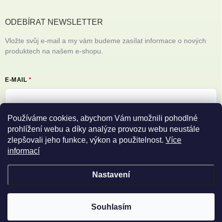
ODEBÍRAT NEWSLETTER
Vložte svůj e-mail a my vám budeme zasílat informace o nových
produktech na našem e-shopu.
E-MAIL
Používáme cookies, abychom Vám umožnili pohodlné
Vložením e-mailu souhlasíte s
podmínkami ochrany osobních údajů
prohlížení webu a díky analýze provozu webu neustále
zlepšovali jeho funkce, výkon a použitelnost.
Více
Přihlásit se
informací
Nastavení
Copyright 2026
Filipovy iPhony
. Všechna práva vyhrazena.
Souhlasím
Vytvořil Shoptet