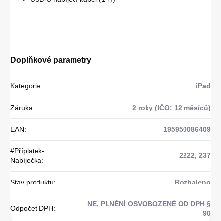
Doplňkové parametry
Kategorie
:
iPad
Záruka
:
2 roky (IČO: 12 měsíců)
EAN
:
195950086409
#Příplatek-
2222, 237
Nabíječka
:
Stav produktu
:
Rozbaleno
NE, PLNĚNÍ OSVOBOZENÉ OD DPH §
Odpočet DPH
:
90