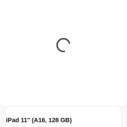
SKLADEM
(>5 KS)
Apple čistící hadřík
490 Kč
404,96 Kč bez DPH
Do košíku
iPad 11" (A16, 128 GB)