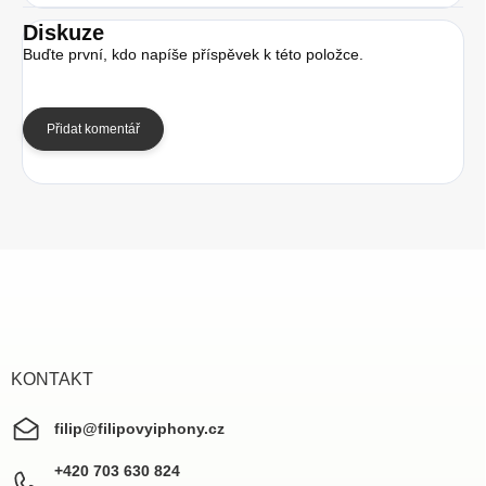
Diskuze
Buďte první, kdo napíše příspěvek k této položce.
Přidat komentář
Z
á
p
a
t
í
KONTAKT
filip
@
filipovyiphony.cz
+420 703 630 824