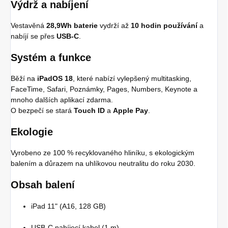
Výdrž a nabíjení
Vestavěná
28,9Wh baterie
vydrží až
10 hodin používání
a
nabíjí se přes
USB-C
.
Systém a funkce
Běží na
iPadOS 18
, které nabízí vylepšený multitasking,
FaceTime, Safari, Poznámky, Pages, Numbers, Keynote a
mnoho dalších aplikací zdarma.
O bezpečí se stará
Touch ID
a
Apple Pay
.
Ekologie
Vyrobeno ze 100 % recyklovaného hliníku, s ekologickým
balením a důrazem na uhlíkovou neutralitu do roku 2030.
Obsah balení
iPad 11" (A16, 128 GB)
USB-C nabíjecí kabel (1 m)