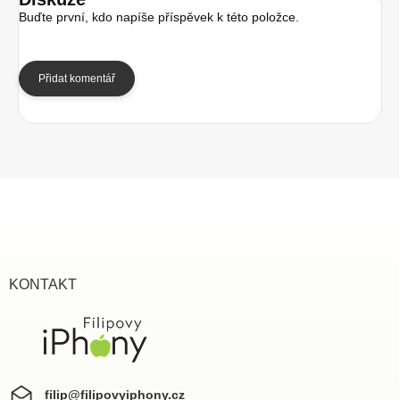
Buďte první, kdo napíše příspěvek k této položce.
Přidat komentář
Z
á
p
a
t
í
KONTAKT
filip
@
filipovyiphony.cz