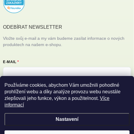
ODEBÍRAT NEWSLETTER
Vložte svůj e-mail a my vám budeme zasílat informace o nových
produktech na našem e-shopu.
E-MAIL
Používáme cookies, abychom Vám umožnili pohodlné
Vložením e-mailu souhlasíte s
podmínkami ochrany osobních údajů
prohlížení webu a díky analýze provozu webu neustále
zlepšovali jeho funkce, výkon a použitelnost.
Více
Přihlásit se
informací
Nastavení