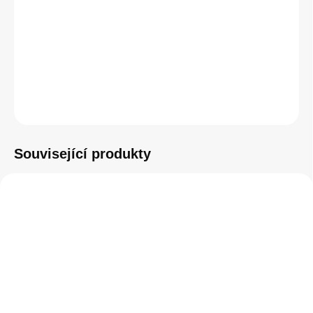
−
+
Přidat do košíku
ZEPTAT SE
HLÍDAT
Související produkty
SKLADEM
SKLADEM
(1 KS)
(3 KS)