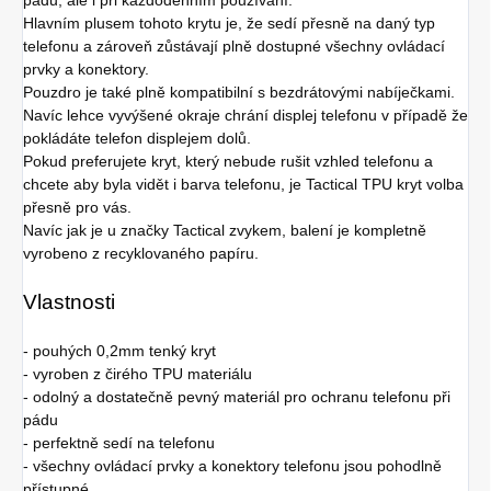
Hlavním plusem tohoto krytu je, že sedí přesně na daný typ
telefonu a zároveň zůstávají plně dostupné všechny ovládací
prvky a konektory.
Pouzdro je také plně kompatibilní s bezdrátovými nabíječkami.
Navíc lehce vyvýšené okraje chrání displej telefonu v případě že
pokládáte telefon displejem dolů.
Pokud preferujete kryt, který nebude rušit vzhled telefonu a
chcete aby byla vidět i barva telefonu, je Tactical TPU kryt volba
přesně pro vás.
Navíc jak je u značky Tactical zvykem, balení je kompletně
vyrobeno z recyklovaného papíru.
Vlastnosti
- pouhých 0,2mm tenký kryt
- vyroben z čirého TPU materiálu
- odolný a dostatečně pevný materiál pro ochranu telefonu při
pádu
- perfektně sedí na telefonu
- všechny ovládací prvky a konektory telefonu jsou pohodlně
přístupné