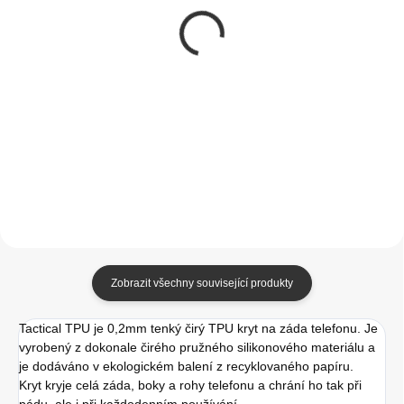
Disney kryt pro Apple
Tactical Velvet
iPhone 11 Frozen -
Smoothie Kryt pro
ledové království
Apple iPhone 11
Sangria
249 Kč
299 Kč
205,79 Kč bez DPH
247,11 Kč bez DPH
Do košíku
Do košíku
Zobrazit všechny související produkty
Tactical TPU je 0,2mm tenký čirý TPU kryt na záda telefonu. Je
vyrobený z dokonale čirého pružného silikonového materiálu a
je dodáváno v ekologickém balení z recyklovaného papíru.
Kryt kryje celá záda, boky a rohy telefonu a chrání ho tak při
pádu, ale i při každodenním používání.