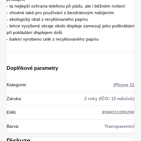
- ta nejlepší ochrana telefonu při pádu, ale i běžném nošení
- vhodné také pro používání s bezdrátovým nabíjením
- ekologický obal z recyklovaného papíru
- lehce vyvýšené okraje okolo displeje zamezují jeho poškrábání
při pokládání displejem dolů
- balení vyrobeno celé z recyklovaného papíru
Doplňkové parametry
Kategorie
:
iPhone 11
Záruka
:
2 roky (IČO: 12 měsíců)
EAN
:
8596311095290
Barva
:
Transparentní
Diskuze