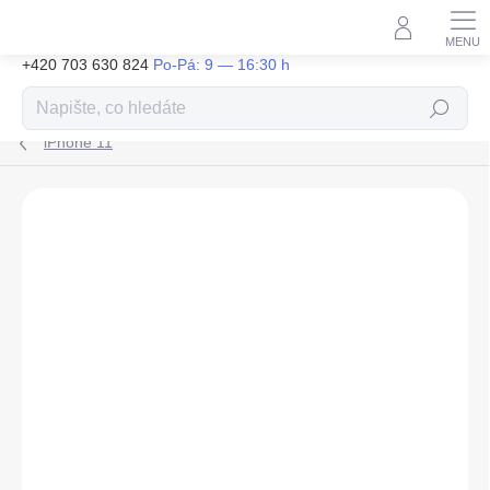
Přejít
na
obsah
+420 703 630 824
Hledat
iPhone 11
ZNAČKA:
TACTICAL