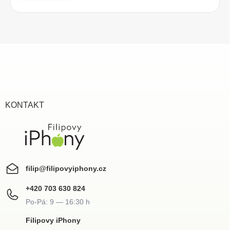
Z
á
p
a
t
í
KONTAKT
filip
@
filipovyiphony.cz
+420 703 630 824
Filipovy iPhony