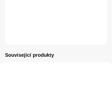
−
+
Přidat do košíku
ZEPTAT SE
HLÍDAT
Související produkty
SKLADEM
SKLADEM
(1 KS)
(4 KS)