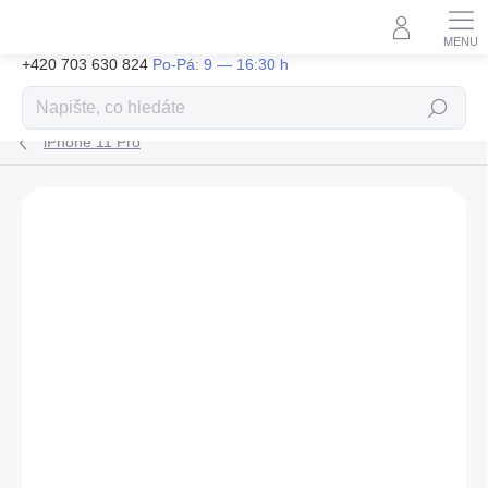
Přejít
na
obsah
+420 703 630 824
Hledat
iPhone 11 Pro
ZNAČKA:
ERT