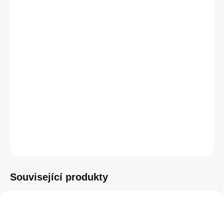
designem. Díky silným MagSafe magnetům, zesíleným rohům a
odolnému materiálu chrání váš telefon při každodenním
používání a zároveň si dlouhodobě zachovává svůj čistý vzhled
bez zežloutnutí.
DETAILNÍ INFORMACE
−
+
Přidat do košíku
ZEPTAT SE
HLÍDAT
Související produkty