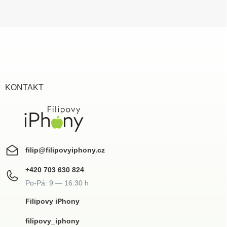
Z
á
p
a
t
í
KONTAKT
filip
@
filipovyiphony.cz
+420 703 630 824
Filipovy iPhony
filipovy_iphony