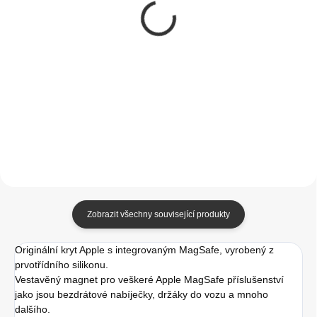
U.S. Polo PC/TPU
U.S.Polo Vertical Logo
Tricolor Vertical
Silikonový Kryt pro
Stripes Kryt pro Apple
iPhone 12 mini Black
iPhone 12 mini Navy
199 Kč
99 Kč
164,46 Kč bez DPH
81,82 Kč bez DPH
Do košíku
Do košíku
Zobrazit všechny související produkty
Originální kryt Apple s integrovaným MagSafe, vyrobený z
prvotřídního silikonu.
Vestavěný magnet pro veškeré Apple MagSafe příslušenství
jako jsou bezdrátové nabíječky, držáky do vozu a mnoho
dalšího.