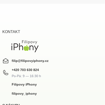
Z
á
p
a
t
í
KONTAKT
filip
@
filipovyiphony.cz
+420 703 630 824
Filipovy iPhony
filipovy_iphony