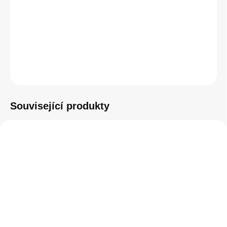
−
+
Přidat do košíku
ZEPTAT SE
HLÍDAT
Související produkty
AKCE
SKLADEM
SKLADEM
(1 KS)
(>5 KS)