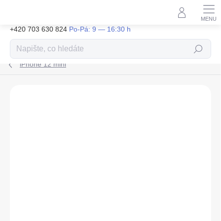
Přejít
na
obsah
+420 703 630 824
Hledat
iPhone 12 mini
ZNAČKA:
APPLE