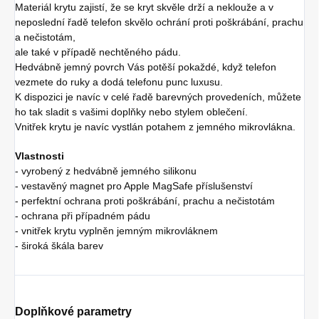
Materiál krytu zajistí, že se kryt skvěle drží a neklouže a v
neposlední řadě telefon skvělo ochrání proti poškrábání, prachu
a nečistotám,
ale také v případě nechtěného pádu.
Hedvábně jemný povrch Vás potěší pokaždé, když telefon
vezmete do ruky a dodá telefonu punc luxusu.
K dispozici je navíc v celé řadě barevných provedeních, můžete
ho tak sladit s vašimi doplňky nebo stylem oblečení.
Vnitřek krytu je navíc vystlán potahem z jemného mikrovlákna.
Vlastnosti
- vyrobený z hedvábně jemného silikonu
- vestavěný magnet pro Apple MagSafe příslušenství
- perfektní ochrana proti poškrábání, prachu a nečistotám
- ochrana při případném pádu
- vnitřek krytu vyplněn jemným mikrovláknem
- široká škála barev
Doplňkové parametry