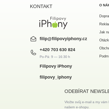
a
O NÁ
KONTAKT
t
í
Dopra
Rekla
Jak n
filip
@
filipovyiphony.cz
Otázk
Obcho
+420 703 630 824
Podmí
Filipovy iPhony
filipovy_iphony
ODEBÍRAT NEWSL
Vložte svůj e-mail a my vám
našem e-shopu.