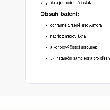
✔ rychlá a jednoduchá instalace
Obsah balení:
ochranné tvrzené sklo Armora
hadřík z mikrovlákna
alkoholový čisticí ubrousek
3× instalační samolepka pro přes
Z
á
p