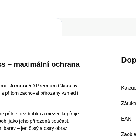
Dop
s – maximální ochrana
fonu.
Armora 5D Premium Glass
byl
Katego
 a přitom zachoval přirozený vzhled i
Záruk
ně přilne bez bublin a mezer, kopíruje
EAN
:
sobí jako jeho přirozená součást.
í barev – jen čistý a ostrý obraz.
Zaoble