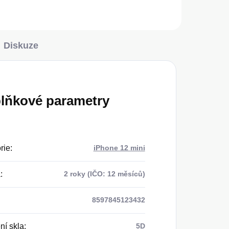
Diskuze
lňkové parametry
rie
:
iPhone 12 mini
a
:
2 roky (IČO: 12 měsíců)
8597845123432
ní skla
:
5D