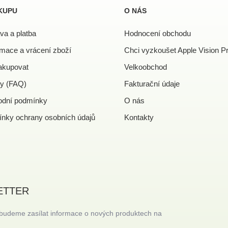
KUPU
O NÁS
va a platba
Hodnocení obchodu
mace a vrácení zboží
Chci vyzkoušet Apple Vision P
akupovat
Velkoobchod
y (FAQ)
Fakturační údaje
dní podmínky
O nás
nky ochrany osobních údajů
Kontakty
ETTER
 budeme zasílat informace o nových produktech na