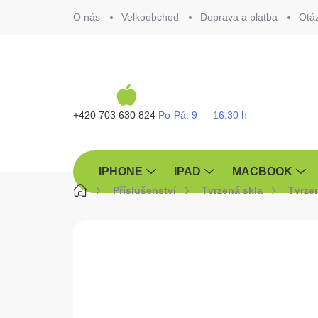
Přejít
O nás
Velkoobchod
Doprava a platba
Otá
na
obsah
+420 703 630 824
IPHONE
IPAD
MACBOOK
Domů
Příslušenství
Tvrzená skla
Tvrze
ZNAČKA:
ARMORA