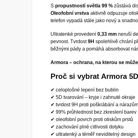
S
propustností světla 99 %
zůstává dis
Oleofobní vrstva
aktivně odpuzuje otisk
telefon vypadá stále jako nový a snadno 
Ultratenké provedení
0,33 mm
neruší de
pevnost. Tvrdost
9H
spolehlivě chrání p
běžnými pády a pomáhá absorbovat nár
Armora – ochrana, na kterou se může
Proč si vybrat Armora 5
✔ celoplošné lepení bez bublin
✔ 5D tvarování – kryje i zahnuté okraje
✔ tvrdost 9H proti poškrábání a nárazů
✔ 99% průhlednost bez zkreslení barev
✔ oleofobní povrch proti otiskům prstů
✔ zachování plné citlivosti dotyku
✔ ultratenký a téměř neviditelný design