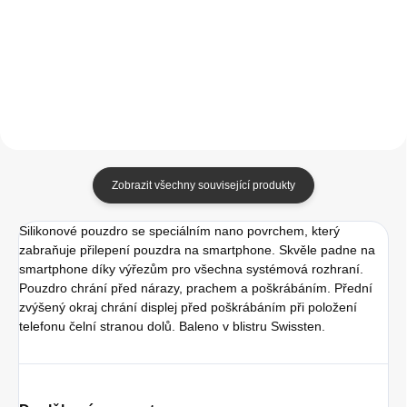
123,14 Kč bez DPH
329,75 Kč bez DPH
Do košíku
Do košíku
Zobrazit všechny související produkty
Silikonové pouzdro se speciálním nano povrchem, který
zabraňuje přilepení pouzdra na smartphone. Skvěle padne na
smartphone díky výřezům pro všechna systémová rozhraní.
Pouzdro chrání před nárazy, prachem a poškrábáním. Přední
zvýšený okraj chrání displej před poškrábáním při položení
telefonu čelní stranou dolů. Baleno v blistru Swissten.