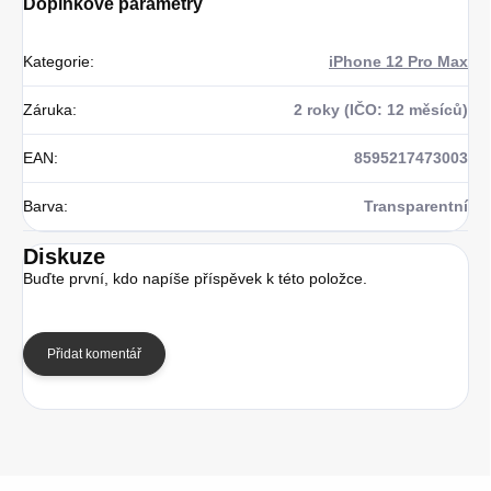
Doplňkové parametry
Kategorie
:
iPhone 12 Pro Max
Záruka
:
2 roky (IČO: 12 měsíců)
EAN
:
8595217473003
Barva
:
Transparentní
Diskuze
Buďte první, kdo napíše příspěvek k této položce.
Přidat komentář
Z