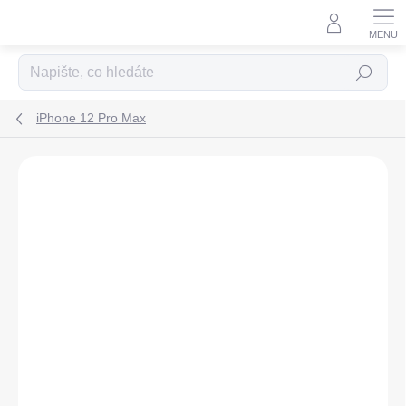
Přejít
na
obsah
Hledat
iPhone 12 Pro Max
ZNAČKA:
SWISSTEN