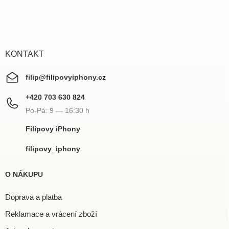
á
p
a
t
í
KONTAKT
filip
@
filipovyiphony.cz
+420 703 630 824
Filipovy iPhony
filipovy_iphony
O NÁKUPU
Doprava a platba
Reklamace a vrácení zboží