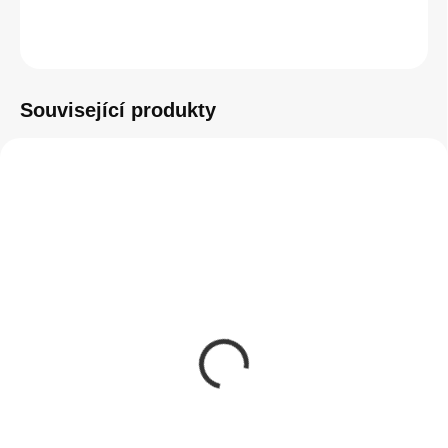
ZEPTAT SE
HLÍDAT
Související produkty
SKLADEM
(>5 KS)
Instalace tvrzeného
skla na zařízení
50 Kč
41,32 Kč bez DPH