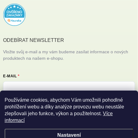
ODEBÍRAT NEWSLETTER
Vložte svůj e-mail a my vám budeme zasílat informace o nových
produktech na našem e-shopu.
E-MAIL
Používáme cookies, abychom Vám umožnili pohodlné
Vložením e-mailu souhlasíte s
podmínkami ochrany osobních údajů
prohlížení webu a díky analýze provozu webu neustále
zlepšovali jeho funkce, výkon a použitelnost.
Více
Přihlásit se
informací
Nastavení