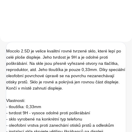
Do košíku
Mocolo 2.5D je velice kvalitní rovné tvrzené sklo, které lepí po
celé ploše displeje. Jeho tvrdost je 9H a je odolné proti
poškrábání. Na skle jsou přesně vyřezané otvory na tlačítka,
reproduktor, atd. Jeho tloušťka je pouze 0,33mm. Díky speciální
oleofobní povrchové úpravě se na povrchu nezanechávají
otisky prstů. Sklo je rovné a pokrývá jen rovnou část displeje.
Končí v místě zahnutí displeje.
Vlastnosti:
- tloušťka: 0,33mm
- tvrdost 9H - vysoce odolné proti poškrábání
- sklo vyrobené na konkrétní typ telefonu
- oleofobní vrstva proti zanechání otisků prstů a odleskům
- instalací skla skryjete většinu škrábanců na displeji