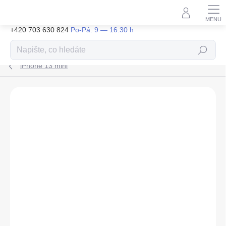
Přejít
na
obsah
+420 703 630 824
Hledat
iPhone 13 mini
ZNAČKA:
MOCOLO