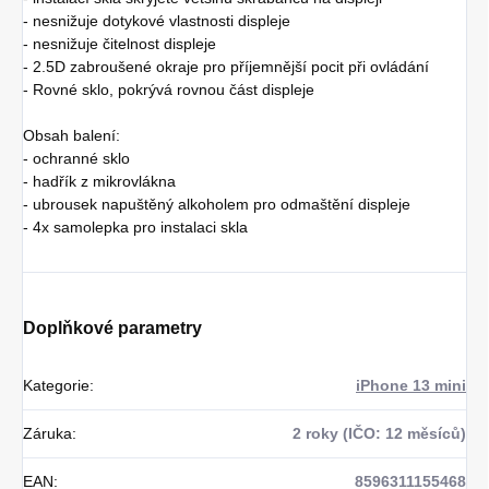
- nesnižuje dotykové vlastnosti displeje
- nesnižuje čitelnost displeje
- 2.5D zabroušené okraje pro příjemnější pocit při ovládání
- Rovné sklo, pokrývá rovnou část displeje
Obsah balení:
- ochranné sklo
- hadřík z mikrovlákna
- ubrousek napuštěný alkoholem pro odmaštění displeje
- 4x samolepka pro instalaci skla
Doplňkové parametry
Kategorie
:
iPhone 13 mini
Záruka
:
2 roky (IČO: 12 měsíců)
EAN
:
8596311155468