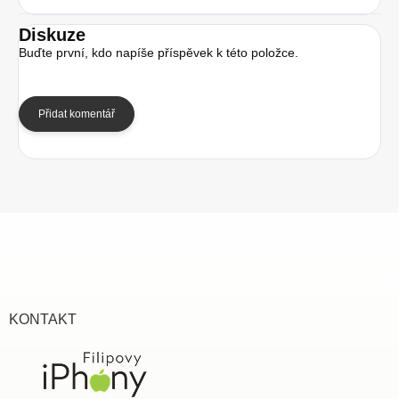
Diskuze
Buďte první, kdo napíše příspěvek k této položce.
Přidat komentář
Z
á
p
a
t
í
KONTAKT