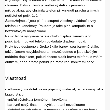
chráněn. Další z plusů je vnitřní výstelka z jemného
mikrovlákna, aby chránila telefon při vniknutí prachu a jiných
nečistot od poškrábání.
Samozřejmostí jsou plně dostupné všechny ovládací prvky
telefonu a konektory. Pouzdro je také plně kompatibilní s
bezdrátovými nabíječkami.
Navíc lehce vyvýšené okraje okolo displeje zamezí jeho
poškrábání, pokud telefon pokládáte displejem dolů.
Kryty jsou dostupné v široké škále barev, jsou barevně stálé,
takže časem nevyblednou ani nezežloutnou a jsou skvělým
módním doplňkem, pokud chcete sladit barvu telefonu s vaším
outfitem, nebo prostě pokud jen máte rádi konkrétní barvu.
Vlastnosti
- silikonový, na dotek velmi příjemný materiál, označovaný jako
Liquid Silicon
- vnitřní výstelka z jemného mikrovlákna
- barevně stálý, časem nevybledne ani nezežloutne
- olefobní povlak odpuzuje mastnotu a nezůstávají na krytu