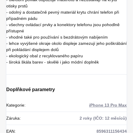
otisky prstů
- odolný a dostatečně pevný materiál krytu chrání telefon při
případném pádu
- všechny ovládací prvky a konektory telefonu jsou pohodlně
přístupné
- vhodné také pro používání s bezdrátovým nabíjením
- lehce vyvýšené okraje okolo displeje zamezují jeho poškrábání
při pokládání displejem dolů
- ekologický obal z recyklovaného papíru
- široká škála barev - skvělé i jako módní doplněk
Doplňkové parametry
Kategorie
:
iPhone 13 Pro Max
Záruka
:
2 roky (IČO: 12 měsíců)
EAN
:
8596311156434