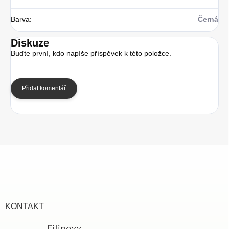
Barva
:
Černá
Diskuze
Buďte první, kdo napíše příspěvek k této položce.
Přidat komentář
Z
á
p
a
t
í
KONTAKT