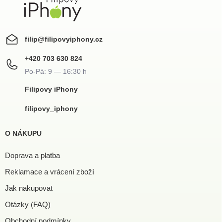
filip
@
filipovyiphony.cz
+420 703 630 824
Filipovy iPhony
filipovy_iphony
O NÁKUPU
Doprava a platba
Reklamace a vrácení zboží
Jak nakupovat
Otázky (FAQ)
Obchodní podmínky