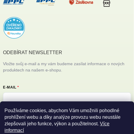
ODEBÍRAT NEWSLETTER
Vložte svůj e-mail a my vám budeme zasílat informace o nových
produktech na našem e-shopu.
E-MAIL
Používáme cookies, abychom Vám umožnili pohodlné
Vložením e-mailu souhlasíte s
podmínkami ochrany osobních údajů
prohlížení webu a díky analýze provozu webu neustále
zlepšovali jeho funkce, výkon a použitelnost.
Více
Přihlásit se
informací