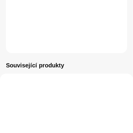
−
+
Přidat do košíku
ZEPTAT SE
HLÍDAT
Související produkty
SKLADEM
SKLADEM
(1 KS)
(5 KS)