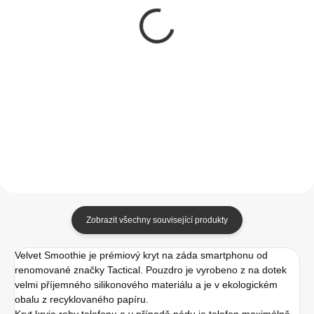
Tactical Velvet
Tactical MagForce
Smoothie Kryt pro
Hyperstealth Kryt pro
Apple iPhone 13 Pro
iPhone 13 Pro Max
Max Sangria
Beach Green
349 Kč
349 Kč
288,43 Kč bez DPH
288,43 Kč bez DPH
Do košíku
Do košíku
Zobrazit všechny související produkty
Velvet Smoothie je prémiový kryt na záda smartphonu od
renomované značky Tactical. Pouzdro je vyrobeno z na dotek
velmi příjemného silikonového materiálu a je v ekologickém
obalu z recyklovaného papíru.
Kryt kryje rohy telefonu a v případě pádu je telefon maximálně