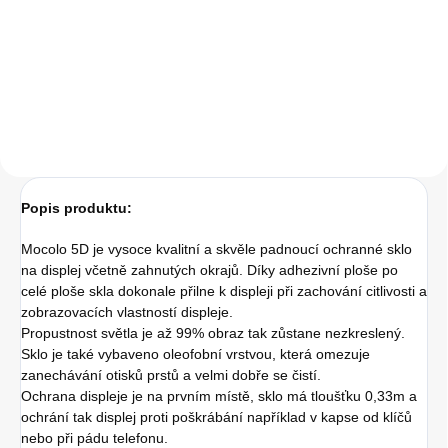
41,32 Kč bez DPH
Do košíku
Popis produktu:
Mocolo 5D je vysoce kvalitní a skvěle padnoucí ochranné sklo
na displej včetně zahnutých okrajů. Díky adhezivní ploše po
celé ploše skla dokonale přilne k displeji při zachování citlivosti a
zobrazovacích vlastností displeje.
Propustnost světla je až 99% obraz tak zůstane nezkreslený.
Sklo je také vybaveno oleofobní vrstvou, která omezuje
zanechávání otisků prstů a velmi dobře se čistí.
Ochrana displeje je na prvním místě, sklo má tloušťku 0,33m a
ochrání tak displej proti poškrábání například v kapse od klíčů
nebo při pádu telefonu.