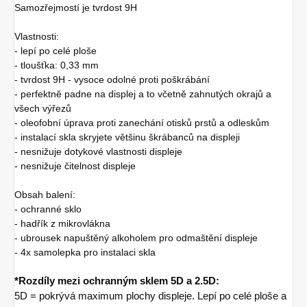
Samozřejmostí je tvrdost 9H
Vlastnosti:
- lepí po celé ploše
- tloušťka: 0,33 mm
- tvrdost 9H - vysoce odolné proti poškrábání
- perfektně padne na displej a to včetně zahnutých okrajů a
všech výřezů
- oleofobní úprava proti zanechání otisků prstů a odleskům
- instalací skla skryjete většinu škrábanců na displeji
- nesnižuje dotykové vlastnosti displeje
- nesnižuje čitelnost displeje
Obsah balení:
- ochranné sklo
- hadřík z mikrovlákna
- ubrousek napuštěný alkoholem pro odmaštění displeje
- 4x samolepka pro instalaci skla
*Rozdíly mezi ochranným sklem 5D a 2.5D:
5D = pokrývá maximum plochy displeje. Lepí po celé ploše a