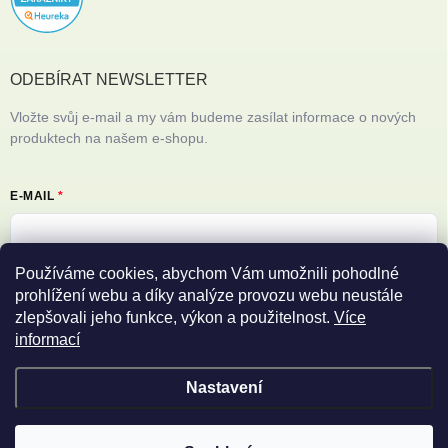
ODEBÍRAT NEWSLETTER
Vložte svůj e-mail a my vám budeme zasílat informace o nových
produktech na našem e-shopu.
E-MAIL
Používáme cookies, abychom Vám umožnili pohodlné
Vložením e-mailu souhlasíte s
podmínkami ochrany osobních údajů
prohlížení webu a díky analýze provozu webu neustále
zlepšovali jeho funkce, výkon a použitelnost.
Více
Přihlásit se
informací
Nastavení
Copyright 2026
Filipovy iPhony
. Všechna práva vyhrazena.