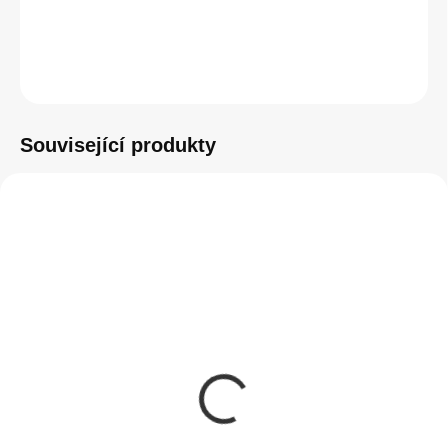
ZEPTAT SE
HLÍDAT
Související produkty
SKLADEM
(>5 KS)
Instalace tvrzeného
skla na zařízení
50 Kč