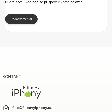
Buďte první, kdo napíše příspěvek k této položce.
Přidat komentář
Z
á
p
a
t
í
KONTAKT
filip
@
filipovyiphony.cz