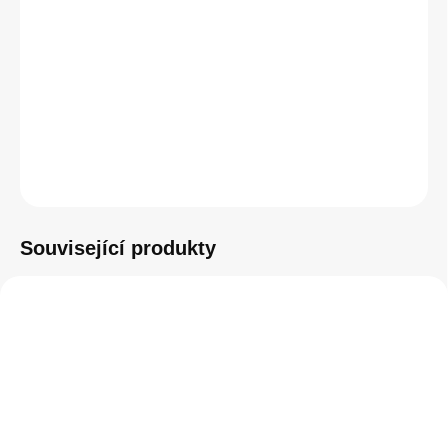
cena:
DETAILNÍ INFORMACE
−
+
Přidat do košíku
ZEPTAT SE
HLÍDAT
Související produkty