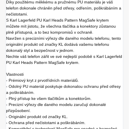
Díky použitému měkkému a pružnému PU materiálu je váš
telefon dokonale chráněn před otřesy, odřením, poškrábáním a
nečistotami.
S Karl Lagerfeld PU Karl Heads Pattern MagSafe krytem
můžete mít jistotu, že všechna tlačítka a konektory zůstanou
plně přístupná, a to bez kompromisů v ochraně.
Navržen s precizními výřezy dle daného modelu telefonu, tento
originální produkt od značky KL dodává vašemu telefonu
dokonalý styl a bezpečnost v jednom.
Nechte váš telefon zářit ve své nejlepší podobě s Karl Lagerfeld
PU Karl Heads Pattern MagSafe krytem.
Vlastnosti
- Prémiový kryt z prvotřídních materiálů.
- Odolný PU materiál poskytuje dokonalou ochranu před otřesy
a poškrábáním.
- Plný přístup ke všem tlačítkům a konektorům.
- Precizní výřezy dle daného modelu zaručují dokonalé
přizpůsobení.
- Originální produkt od značky KL.
- Ochrana před nečistotami a poškrábáním.
- Kompatibilní s technologií MagSafe pro snadné a bezpečné