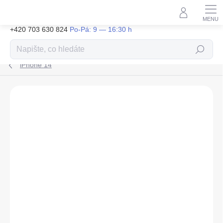
Přejít
na
obsah
+420 703 630 824
Hledat
iPhone 14
ZNAČKA:
KARL LAGERFELD