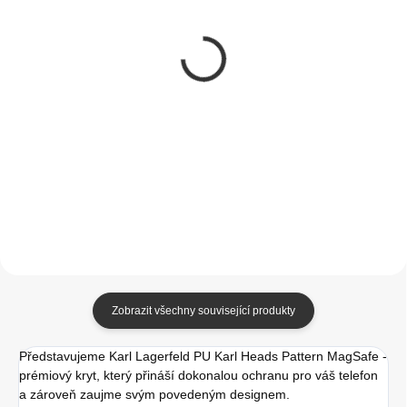
SKLADEM
SKLADEM
(1 KS)
(1 KS)
Tactical MagForce
Karl Lagerfeld Liquid
Hyperstealth 2.0 Kryt
Glitter Monogram
pro iPhone 14
Gradient zadní kryt
Black/Red
iPhone 14 White
349 Kč
599 Kč
288,43 Kč bez DPH
495,04 Kč bez DPH
Do košíku
Do košíku
Zobrazit všechny související produkty
Představujeme Karl Lagerfeld PU Karl Heads Pattern MagSafe -
prémiový kryt, který přináší dokonalou ochranu pro váš telefon
a zároveň zaujme svým povedeným designem.