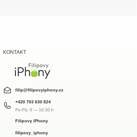
Z
á
p
a
t
í
KONTAKT
filip
@
filipovyiphony.cz
+420 703 630 824
Filipovy iPhony
filipovy_iphony