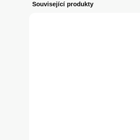
Související produkty
SKLADEM
(1 KS)
Guess Translucent
Tac
MagSafe Zadní Kryt pro
Ap
iPhone 14 Pro Pink
Bl
599 Kč
29
495,04 Kč bez DPH
247