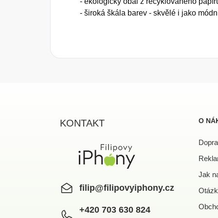
- ekologický obal z recyklovaného papír
- široká škála barev - skvělé i jako mód
Z
á
p
a
O NÁ
KONTAKT
t
í
Dopra
Rekla
Jak n
filip
@
filipovyiphony.cz
Otázk
Obcho
+420 703 630 824