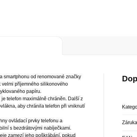
Do košíku
Do košíku
áda smartphonu od renomované značky
Dop
k velmi příjemného silikonového
cyklovaného papíru.
u je telefon maximálně chráněn. Další z
vlákna, aby chránila telefon při vniknutí
Katego
ny ovládací prvky telefonu a
Záruk
bilní s bezdrátovými nabíječkami.
leje zamezí jeho poškrábání, pokud