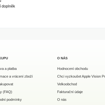
u
ní doplněk
KUPU
O NÁS
va a platba
Hodnocení obchodu
mace a vrácení zboží
Chci vyzkoušet Apple Vision P
akupovat
Velkoobchod
y (FAQ)
Fakturační údaje
dní podmínky
O nás