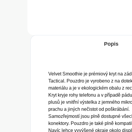
Do košíku
Popis
Velvet Smoothie je prémiový kryt na z
Tactical. Pouzdro je vyrobeno z na dote
materiálu a je v ekologickém obalu z re
Kryt kryje rohy telefonu a v případě pád
plusů je vnitřní výstelka z jemného mikro
prachu a jiných nečistot od poškrábání.
Samozřejmostí jsou plně dostupné všech
konektory. Pouzdro je také plně kompati
Navíc lehce vyvýšené okraje okolo disp