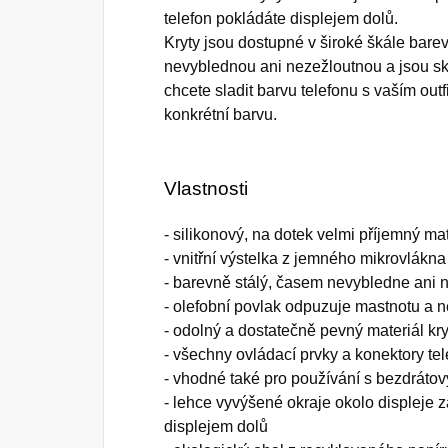
telefon pokládáte displejem dolů.
Kryty jsou dostupné v široké škále bare
nevyblednou ani nezežloutnou a jsou 
chcete sladit barvu telefonu s vaším out
konkrétní barvu.
Vlastnosti
- silikonový, na dotek velmi příjemný ma
- vnitřní výstelka z jemného mikrovlákna
- barevně stálý, časem nevybledne ani 
- olefobní povlak odpuzuje mastnotu a ne
- odolný a dostatečně pevný materiál kr
- všechny ovládací prvky a konektory te
- vhodné také pro používání s bezdráto
- lehce vyvýšené okraje okolo displeje 
displejem dolů