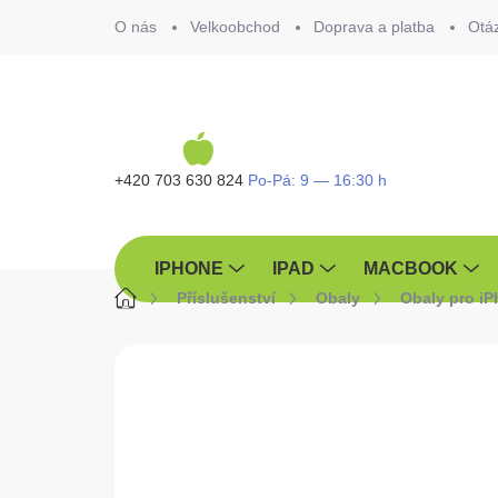
Přejít
O nás
Velkoobchod
Doprava a platba
Otá
na
obsah
+420 703 630 824
IPHONE
IPAD
MACBOOK
Domů
Příslušenství
Obaly
Obaly pro i
ZNAČKA:
TACTICAL