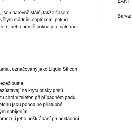
EAN
:
v, jsou barevně stálé, takže časem
Barva
:
skvělým módním doplňkem, pokud
fitem, nebo prostě pokud jen máte rádi
teriál, označovaný jako Liquid Silicon
nezežloutne
zůstávají na krytu otisky prstů
ytu chrání telefon při případném pádu
lefonu jsou pohodlně přístupné
vým nabíjením
zamezují jeho poškrábání při pokládání