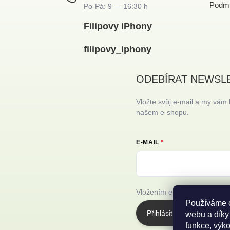
Podmí
Filipovy iPhony
filipovy_iphony
ODEBÍRAT NEWSL
Vložte svůj e-mail a my vám
našem e-shopu.
E-MAIL
Vložením e-mailu souhlasíte
Používáme c
Přihlásit se
webu a díky
funkce, výko