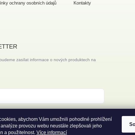
nky ochrany osobních údajů
Kontakty
ETTER
 budeme zasílat informace o nových produktech na
 s
podmínkami ochrany osobních údajů
ookies, abychom Vám umožnili pohodlné prohlížení
So
 analýze provozu webu neustále zlepšovali jeho
n a použitelnost.
Více informací