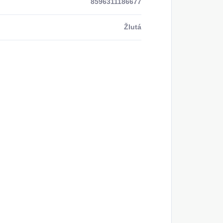
8596311186677
Žlutá