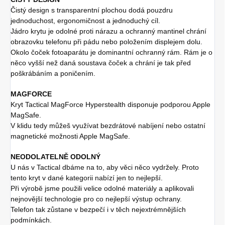
Čistý design s transparentní plochou dodá pouzdru
jednoduchost, ergonomičnost a jednoduchý cíl.
Jádro krytu je odolné proti nárazu a ochranný mantinel chrání
obrazovku telefonu při pádu nebo položením displejem dolu.
Okolo čoček fotoaparátu je dominantní ochranný rám. Rám je o
něco vyšší než daná soustava čoček a chrání je tak před
poškrábáním a poničením.
MAGFORCE
Kryt Tactical MagForce Hyperstealth disponuje podporou Apple
MagSafe.
V klidu tedy můžeš využívat bezdrátové nabíjení nebo ostatní
magnetické možnosti Apple MagSafe.
NEODOLATELNĚ ODOLNÝ
U nás v Tactical dbáme na to, aby věci něco vydržely. Proto
tento kryt v dané kategorii nabízí jen to nejlepší.
Při výrobě jsme použili velice odolné materiály a aplikovali
nejnovější technologie pro co nejlepší výstup ochrany.
Telefon tak zůstane v bezpečí i v těch nejextrémnějších
podmínkách.