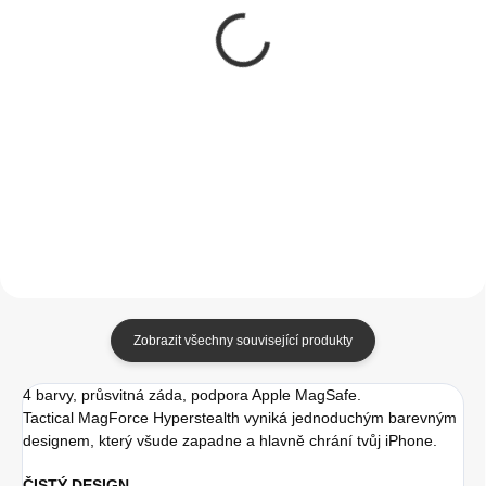
Tactical Velvet
Guess Rhinestones
Smoothie Kryt pro
Triangle Metal Logo
Apple iPhone 14 Pro
Kryt pro iPhone 14 Pro
Max Bazooka
Max Gold
349 Kč
299 Kč
288,43 Kč bez DPH
247,11 Kč bez DPH
Do košíku
Do košíku
Zobrazit všechny související produkty
4 barvy, průsvitná záda, podpora Apple MagSafe.
Tactical MagForce Hyperstealth vyniká jednoduchým barevným
designem, který všude zapadne a hlavně chrání tvůj iPhone.
ČISTÝ DESIGN