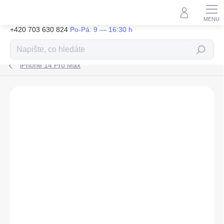
Přejít
na
obsah
+420 703 630 824
Hledat
iPhone 14 Pro Max
ZNAČKA:
TACTICAL