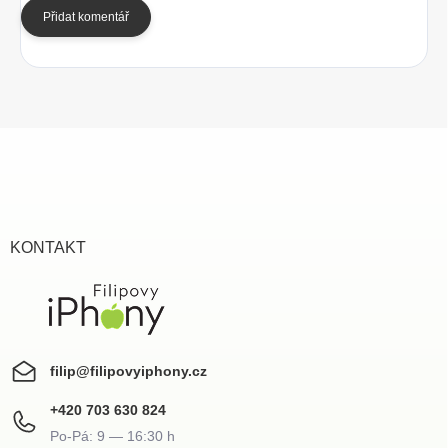
Přidat komentář
Z
á
p
a
t
í
KONTAKT
filip
@
filipovyiphony.cz
+420 703 630 824