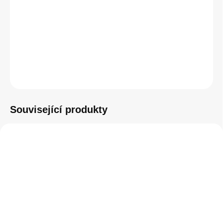
−
+
Přidat do košíku
ZEPTAT SE
HLÍDAT
Související produkty
SKLADEM
SKLADEM
(2 KS)
(3 KS)