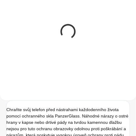
SKLADEM
(>5 KS)
Instalace tvrzeného
skla na zařízení
50 Kč
41,32 Kč bez DPH
Do košíku
Chraňte svůj telefon před nástrahami každodenního života
pomocí ochranného skla PanzerGlass. Náhodné nárazy o ostré
hrany v kapse nebo drtivé pády na tvrdou kamennou dlažbu
nejsou pro tuto ochranu obrazovky odolnou proti poškrábání a
nárazům, která poskytuje vysokou úroveň ochrany proti pádu,