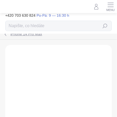
Přejít
na
obsah
+420 703 630 824
Hledat
iPhone 14 Pro Max
ZNAČKA:
PANZERGLASS