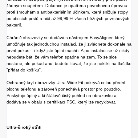
žádným soupeřem. Dokonce je opatřena povrchovou úpravou
proti šmouhám s antibakteriálním účinkem, která snižuje stopy
po otiscích prstů a ničí až 99,99 % všech běžných povrchových
bakterií.
Chránič obrazovky se dodává s nástrojem EasyAligner, který
umožňuje tak jednoduchou instalaci, že ji zvládnete dokonale na
první pokus... i když jste úplní machři. A po instalaci se už nikdy
nebudete bát, že vám telefon spadne na zem. To se sice
nestane, ale pokud ano, budete litovat, že jste neklikli na tlačítko
"přidat do košíku".
Ochranný kryt obrazovky Ultra-Wide Fit pokrývá celou přední
plochu telefonu a zároveň ponechává prostor pro pouzdro.
Poskytuje úplný a křišťálově čistý pohled na obrazovku a
dodává se v obalu s certifikací FSC, který lze recyklovat.
Ultra-široký střih