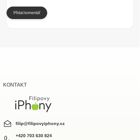
Přidat komentář
Z
á
p
a
t
í
KONTAKT
filip
@
filipovyiphony.cz
+420 703 630 824