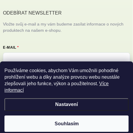
ODEBÍRAT NEWSLETTER
Vložte svůj e-mail a my vám budeme zasílat informace o nových
produktech na našem e-shopu.
E-MAIL
Používáme cookies, abychom Vám umožnili pohodlné
Vložením e-mailu souhlasíte s
podmínkami ochrany osobních údajů
prohlížení webu a díky analýze provozu webu neustále
zlepšovali jeho funkce, výkon a použitelnost.
Více
Přihlásit se
informací
Nastavení
Copyright 2026
Filipovy iPhony
. Všechna práva vyhrazena.
Souhlasím
Vytvořil Shoptet