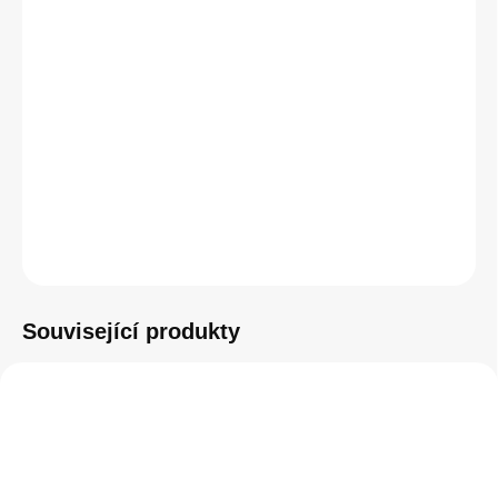
cena:
Prémiové ochranné tvrzené sklo od značky PanzerGlass.
DETAILNÍ INFORMACE
−
+
Přidat do košíku
ZEPTAT SE
HLÍDAT
Související produkty