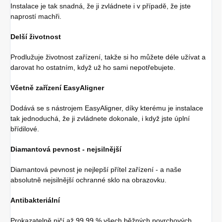
Instalace je tak snadná, že ji zvládnete i v případě, že jste
naprostí machři.
Delší životnost
Prodlužuje životnost zařízení, takže si ho můžete déle užívat a
darovat ho ostatním, když už ho sami nepotřebujete.
Včetně zařízení EasyAligner
Dodává se s nástrojem EasyAligner, díky kterému je instalace
tak jednoduchá, že ji zvládnete dokonale, i když jste úplní
břídilové.
Diamantová pevnost - nejsilnější
Diamantová pevnost je nejlepší přítel zařízení - a naše
absolutně nejsilnější ochranné sklo na obrazovku.
Antibakteriální
Prokazatelně ničí až 99,99 % všech běžných povrchových