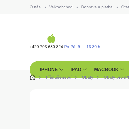
Přejít
O nás
Velkoobchod
Doprava a platba
Otá
na
obsah
+420 703 630 824
IPHONE
IPAD
MACBOOK
Domů
Příslušenství
Obaly
Obaly pro i
ZNAČKA:
FIXED