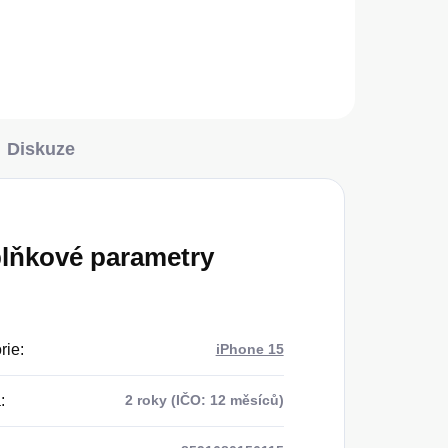
Do košíku
Diskuze
lňkové parametry
rie
:
iPhone 15
a
:
2 roky (IČO: 12 měsíců)