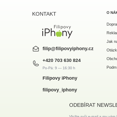
á
p
a
O NÁ
KONTAKT
t
í
Dopra
Rekla
Jak n
filip
@
filipovyiphony.cz
Otázk
Obcho
+420 703 630 824
Podmí
Filipovy iPhony
filipovy_iphony
ODEBÍRAT NEWSL
Vložte svůj e-mail a my vám