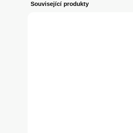
Související produkty
SKLADEM
(2 KS)
Tactical Velvet Smoothie
Gu
Kryt pro Apple iPhone 15
Tri
Foggy
Kry
349 Kč
49
288,43 Kč bez DPH
412