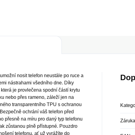
Do košíku
Do košíku
možní nosit telefon neustále po ruce a
Dop
emi nástrahami všedního dne. Díky
 která je provlečena spodní částí krytu
ku nebo přes rameno, záleží jen na
lného transparentního TPU s ochranou
Katego
. Bezpečně ochrání váš telefon před
o přesně na míru pro daný typ telefonu
Záruk
 tak zůstanou plně přístupné. Pouzdro
nošení telefonu, ať už vyrážíte do