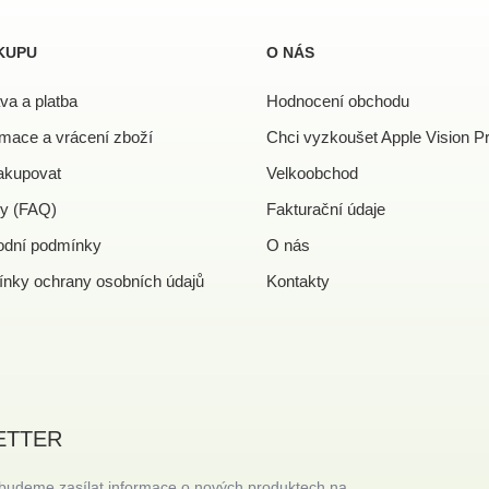
KUPU
O NÁS
va a platba
Hodnocení obchodu
mace a vrácení zboží
Chci vyzkoušet Apple Vision P
akupovat
Velkoobchod
y (FAQ)
Fakturační údaje
dní podmínky
O nás
nky ochrany osobních údajů
Kontakty
ETTER
 budeme zasílat informace o nových produktech na