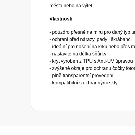
města nebo na výlet.
Vlastnosti
:
- pouzdro přesně na míru pro daný typ t
- ochrání před nárazy, pády i škrábanci
- ideální pro nošení na krku nebo přes 
- nastavitelná délka šňůrky
- kryt vyroben z TPU s Anti-UV úpravou
- zvýšené okraje pro ochranu čočky foto
- plně transparentní provedení
- kompatibilní s ochrannými skly
Z