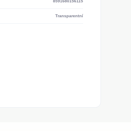
8591680156115
Transparentní