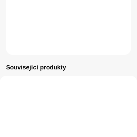
−
+
Přidat do košíku
ZEPTAT SE
HLÍDAT
Související produkty
SKLADEM
SKLADEM
(1 KS)
(5 KS)