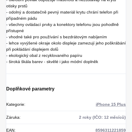
otisky prstů
- odolný a dostatečně pevný materiál krytu chrání telefon při
případném pádu
- všechny ovládací prvky a konektory telefonu jsou pohodlně
přístupné
- vhodné také pro používání s bezdrátovým nabíjením
- lehce vyvýšené okraje okolo displeje zamezují jeho poškrábání
při pokládání displejem dolů
- ekologický obal z recyklovaného papíru
- široká škála barev - skvělé i jako módní doplněk
Doplňkové parametry
Kategorie
:
iPhone 15 Plus
Záruka
:
2 roky (IČO: 12 měsíců)
EAN
:
8596311221859