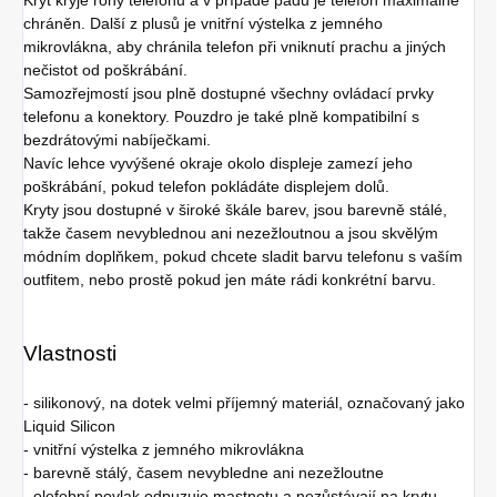
chráněn. Další z plusů je vnitřní výstelka z jemného
mikrovlákna, aby chránila telefon při vniknutí prachu a jiných
nečistot od poškrábání.
Samozřejmostí jsou plně dostupné všechny ovládací prvky
telefonu a konektory. Pouzdro je také plně kompatibilní s
bezdrátovými nabíječkami.
Navíc lehce vyvýšené okraje okolo displeje zamezí jeho
poškrábání, pokud telefon pokládáte displejem dolů.
Kryty jsou dostupné v široké škále barev, jsou barevně stálé,
takže časem nevyblednou ani nezežloutnou a jsou skvělým
módním doplňkem, pokud chcete sladit barvu telefonu s vaším
outfitem, nebo prostě pokud jen máte rádi konkrétní barvu.
Vlastnosti
- silikonový, na dotek velmi příjemný materiál, označovaný jako
Liquid Silicon
- vnitřní výstelka z jemného mikrovlákna
- barevně stálý, časem nevybledne ani nezežloutne
- olefobní povlak odpuzuje mastnotu a nezůstávají na krytu