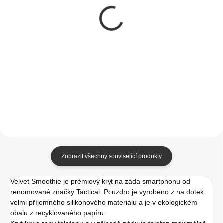
Tactical Velvet
Swissten kryt Clear
Smoothie Kryt pro
Jelly pro iPhone 15
Apple iPhone 15 Plus
Plus Transparentní
Foggy
349 Kč
190 Kč
288,43 Kč bez DPH
157,02 Kč bez DPH
Do košíku
Do košíku
Zobrazit všechny související produkty
Velvet Smoothie je prémiový kryt na záda smartphonu od
renomované značky Tactical. Pouzdro je vyrobeno z na dotek
velmi příjemného silikonového materiálu a je v ekologickém
obalu z recyklovaného papíru.
Kryt kryje rohy telefonu a v případě pádu je telefon maximálně