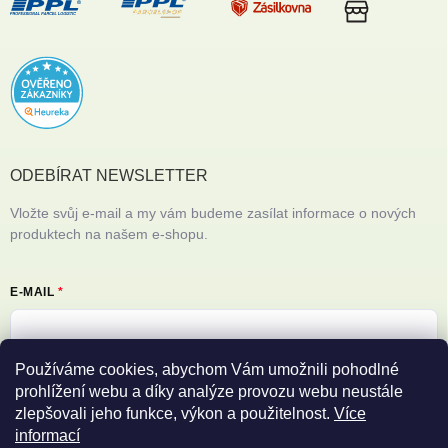
ODEBÍRAT NEWSLETTER
Vložte svůj e-mail a my vám budeme zasílat informace o nových
produktech na našem e-shopu.
E-MAIL
Používáme cookies, abychom Vám umožnili pohodlné
Vložením e-mailu souhlasíte s
podmínkami ochrany osobních údajů
prohlížení webu a díky analýze provozu webu neustále
zlepšovali jeho funkce, výkon a použitelnost.
Více
Přihlásit se
informací