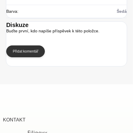
Barva
:
Šedá
Diskuze
Buďte první, kdo napíše příspěvek k této položce.
Přidat komentář
Z
á
p
a
t
í
KONTAKT