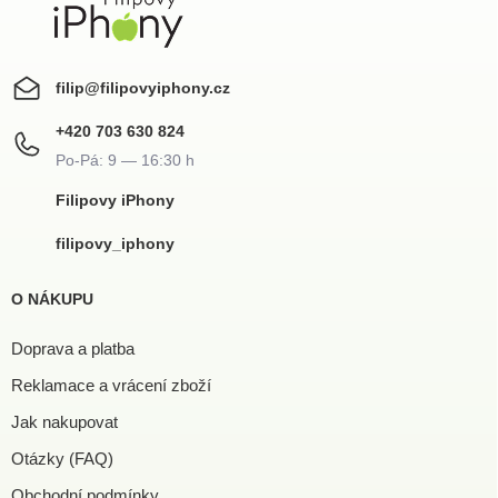
filip
@
filipovyiphony.cz
+420 703 630 824
Filipovy iPhony
filipovy_iphony
O NÁKUPU
Doprava a platba
Reklamace a vrácení zboží
Jak nakupovat
Otázky (FAQ)
Obchodní podmínky