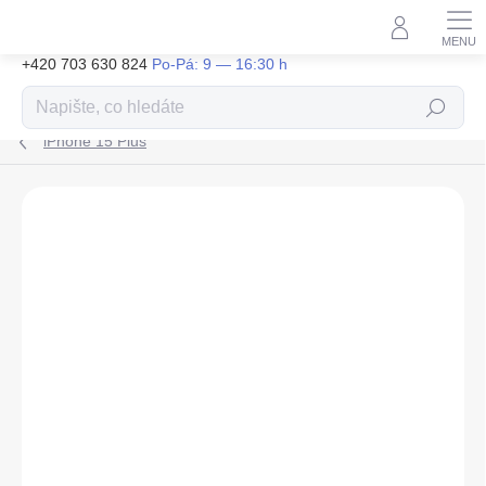
Přejít
na
obsah
+420 703 630 824
Hledat
iPhone 15 Plus
ZNAČKA:
TACTICAL