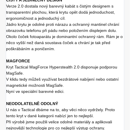
Verze 2.0 dostala nový barevný kabát s čistým designem s
transparentní plochou, která krytu opět dodá jednoduchost,
ergonomičnost a jednoduchý cíl.
Jádro krytu je odolné proti nárazu a ochranný mantinel chrání
obrazovku telefonu při pádu nebo položením displejem dolu.
Okolo čoček fotoaparátu je dominantní ochranný rám. Rám je o
něco vyšší než daná soustava čoček a chrání je tak před
poškrábáním a poničením.
MAGFORCE
Kryt Tactical MagForce Hyperstealth 2.0 disponuje podporou
MagSafe.
V klidu tedy můžeš využívat bezdrátové nabíjení nebo ostatní
magnetické možnosti MagSafe.
Nyní ve speciální barevné edici.
NEODOLATELNĚ ODOLNÝ
U nás v Tactical dbáme na to, aby věci něco vydržely. Proto
tento kryt v dané kategorii nabízí jen to nejlepší.
Při výrobě jsme použili velice odolné materiály a aplikovali
nejnovější technologie pro co nejlepší výstup ochrany.