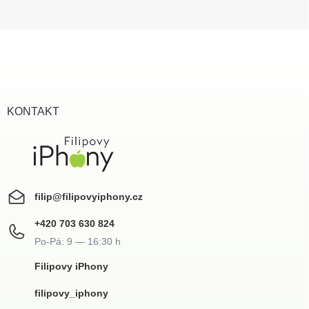
Z
á
p
a
t
í
KONTAKT
filip
@
filipovyiphony.cz
+420 703 630 824
Filipovy iPhony
filipovy_iphony