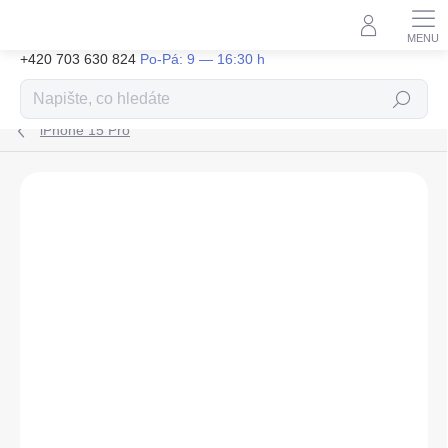
Přejít
na
obsah
+420 703 630 824
Hledat
iPhone 15 Pro
ZNAČKA:
TACTICAL