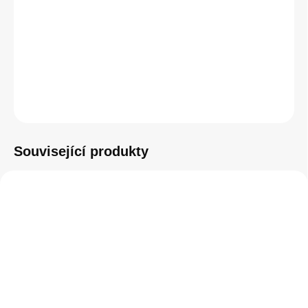
−
+
Přidat do košíku
ZEPTAT SE
HLÍDAT
Související produkty
SKLADEM
SKLADEM
(1 KS)
(1 KS)