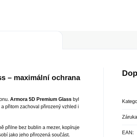
Dop
s – maximální ochrana
fonu.
Armora 5D Premium Glass
byl
Katego
 a přitom zachoval přirozený vzhled i
Záruk
ně přilne bez bublin a mezer, kopíruje
EAN
:
sobí jako jeho přirozená součást.