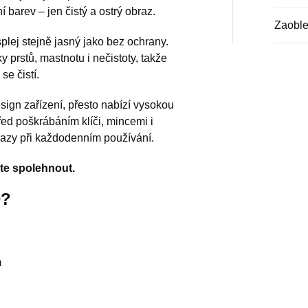
í barev – jen čistý a ostrý obraz.
Zaoble
plej stejně jasný jako bez ochrany.
y prstů, mastnotu i nečistoty, takže
se čistí.
sign zařízení, přesto nabízí vysokou
řed poškrábáním klíči, mincemi i
azy při každodenním používání.
te spolehnout.
D?
m