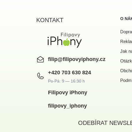
á
p
a
O NÁ
KONTAKT
t
í
Dopra
Rekla
Jak n
filip
@
filipovyiphony.cz
Otázk
Obcho
+420 703 630 824
Podmí
Filipovy iPhony
filipovy_iphony
ODEBÍRAT NEWSL