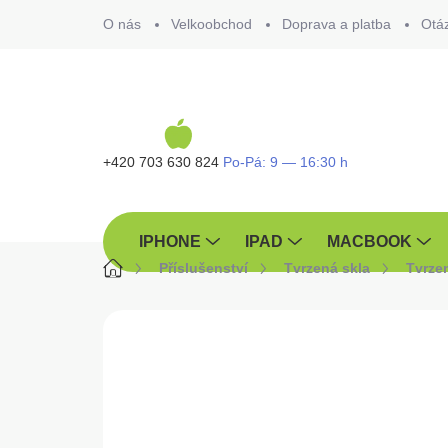
Přejít
O nás
Velkoobchod
Doprava a platba
Otá
na
obsah
+420 703 630 824
IPHONE
IPAD
MACBOOK
Domů
Příslušenství
Tvrzená skla
Tvrze
ZNAČKA:
ARMORA