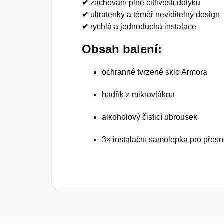
✔ zachování plné citlivosti dotyku
✔ ultratenký a téměř neviditelný design
✔ rychlá a jednoduchá instalace
Obsah balení:
ochranné tvrzené sklo Armora
hadřík z mikrovlákna
alkoholový čisticí ubrousek
3× instalační samolepka pro přes
Z