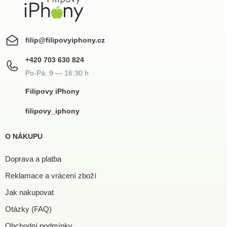
filip
@
filipovyiphony.cz
+420 703 630 824
Filipovy iPhony
filipovy_iphony
O NÁKUPU
Doprava a platba
Reklamace a vrácení zboží
Jak nakupovat
Otázky (FAQ)
Obchodní podmínky