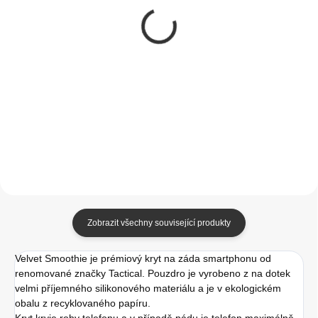
Tactical MagForce
Tactical TPU Kryt pro
Hyperstealth Kryt pro
Apple iPhone 15 Pro
iPhone 15 Pro Max
Max Transparent
Asphalt
349 Kč
190 Kč
288,43 Kč bez DPH
157,02 Kč bez DPH
Do košíku
Do košíku
Zobrazit všechny související produkty
Velvet Smoothie je prémiový kryt na záda smartphonu od
renomované značky Tactical. Pouzdro je vyrobeno z na dotek
velmi příjemného silikonového materiálu a je v ekologickém
obalu z recyklovaného papíru.
Kryt kryje rohy telefonu a v případě pádu je telefon maximálně