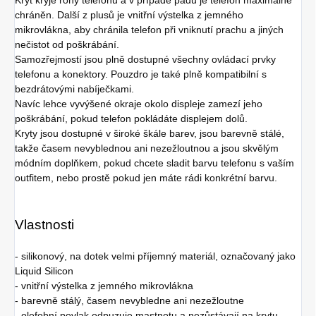
chráněn. Další z plusů je vnitřní výstelka z jemného
mikrovlákna, aby chránila telefon při vniknutí prachu a jiných
nečistot od poškrábání.
Samozřejmostí jsou plně dostupné všechny ovládací prvky
telefonu a konektory. Pouzdro je také plně kompatibilní s
bezdrátovými nabíječkami.
Navíc lehce vyvýšené okraje okolo displeje zamezí jeho
poškrábání, pokud telefon pokládáte displejem dolů.
Kryty jsou dostupné v široké škále barev, jsou barevně stálé,
takže časem nevyblednou ani nezežloutnou a jsou skvělým
módním doplňkem, pokud chcete sladit barvu telefonu s vaším
outfitem, nebo prostě pokud jen máte rádi konkrétní barvu.
Vlastnosti
- silikonový, na dotek velmi příjemný materiál, označovaný jako
Liquid Silicon
- vnitřní výstelka z jemného mikrovlákna
- barevně stálý, časem nevybledne ani nezežloutne
- olefobní povlak odpuzuje mastnotu a nezůstávají na krytu