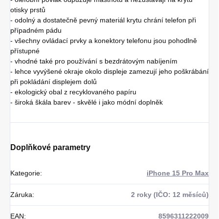
otisky prstů
- odolný a dostatečně pevný materiál krytu chrání telefon při
případném pádu
- všechny ovládací prvky a konektory telefonu jsou pohodlně
přístupné
- vhodné také pro používání s bezdrátovým nabíjením
- lehce vyvýšené okraje okolo displeje zamezují jeho poškrábání
při pokládání displejem dolů
- ekologický obal z recyklovaného papíru
- široká škála barev - skvělé i jako módní doplněk
Doplňkové parametry
Kategorie
:
iPhone 15 Pro Max
Záruka
:
2 roky (IČO: 12 měsíců)
EAN
:
8596311222009