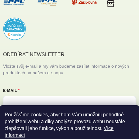
ODEBÍRAT NEWSLETTER
Vložte svůj e-mail a my vám budeme zasílat informace o nových
produktech na našem e-shopu.
E-MAIL
Používáme cookies, abychom Vám umožnili pohodlné
Vložením e-mailu souhlasíte s
podmínkami ochrany osobních údajů
prohlížení webu a díky analýze provozu webu neustále
zlepšovali jeho funkce, výkon a použitelnost.
Více
Přihlásit se
informací