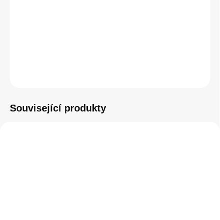
−
+
Přidat do košíku
ZEPTAT SE
HLÍDAT
Související produkty
SKLADEM
SKLADEM
(4 KS)
(5 KS)