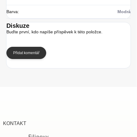
Barva
:
Modrá
Diskuze
Buďte první, kdo napíše příspěvek k této položce.
Přidat komentář
Z
á
p
a
t
í
KONTAKT