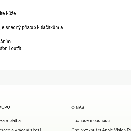
ité kůže
je snadný přístup k tlačítkům a
báním
on i outfit
KUPU
O NÁS
va a platba
Hodnocení obchodu
mace a vrácení zboží
Chci vyzkoušet Apple Vision P