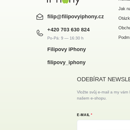
Jak n
filip
@
filipovyiphony.cz
Otázk
Obcho
+420 703 630 824
Podmí
Filipovy iPhony
filipovy_iphony
ODEBÍRAT NEWSL
Vložte svůj e-mail a my vám
našem e-shopu.
E-MAIL