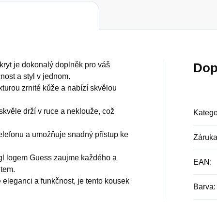
ryt je dokonalý doplněk pro váš
Dop
čnost a styl v jednom.
turou zrnité kůže a nabízí skvělou
skvěle drží v ruce a neklouže, což
Katego
telefonu a umožňuje snadný přístup ke
Záruk
ngl logem Guess zaujme každého a
EAN
:
item.
 eleganci a funkčnost, je tento kousek
Barva
: