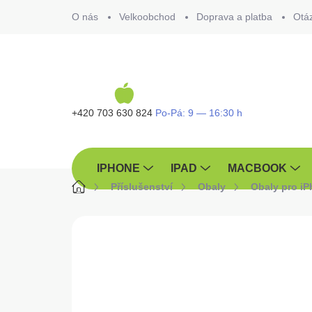
Přejít
O nás
Velkoobchod
Doprava a platba
Otá
na
obsah
+420 703 630 824
IPHONE
IPAD
MACBOOK
Domů
Příslušenství
Obaly
Obaly pro i
ZNAČKA:
GUESS