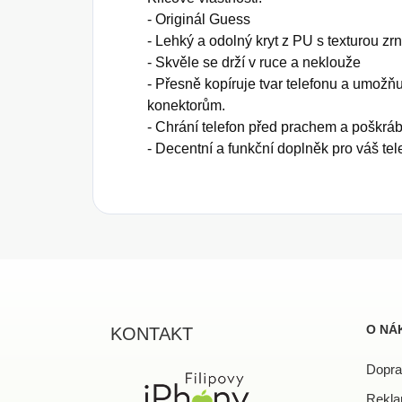
- Originál Guess
- Lehký a odolný kryt z PU s texturou zrn
- Skvěle se drží v ruce a neklouže
- Přesně kopíruje tvar telefonu a umožňu
konektorům.
- Chrání telefon před prachem a poškrá
- Decentní a funkční doplněk pro váš telef
Z
á
p
a
O NÁ
KONTAKT
t
í
Dopra
Rekla