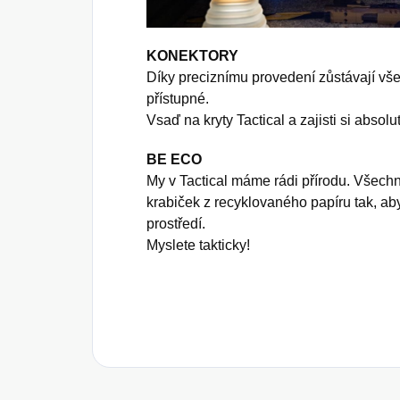
KONEKTORY
Díky preciznímu provedení zůstávají vše
přístupné.
Vsaď na kryty Tactical a zajisti si absolu
BE ECO
My v Tactical máme rádi přírodu. Všec
krabiček z recyklovaného papíru tak, ab
prostředí.
Myslete takticky!