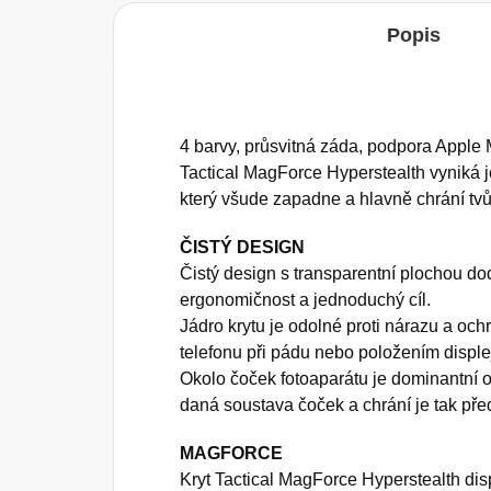
Popis
4 barvy, průsvitná záda, podpora Apple
Tactical MagForce Hyperstealth vynik
který všude zapadne a hlavně chrání tvů
ČISTÝ DESIGN
Čistý design s transparentní plochou d
ergonomičnost a jednoduchý cíl.
Jádro krytu je odolné proti nárazu a oc
telefonu při pádu nebo položením disple
Okolo čoček fotoaparátu je dominantní 
daná soustava čoček a chrání je tak př
MAGFORCE
Kryt Tactical MagForce Hyperstealth d