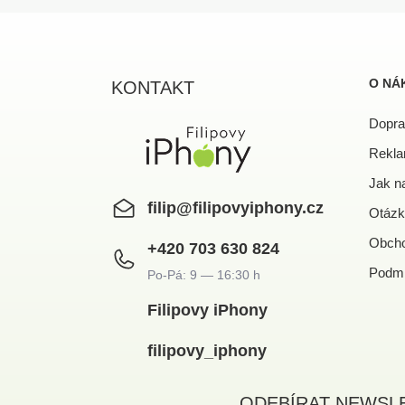
Z
á
p
a
O NÁ
KONTAKT
t
í
Dopra
Rekla
Jak n
filip
@
filipovyiphony.cz
Otázk
Obcho
+420 703 630 824
Podmí
Filipovy iPhony
filipovy_iphony
ODEBÍRAT NEWSL