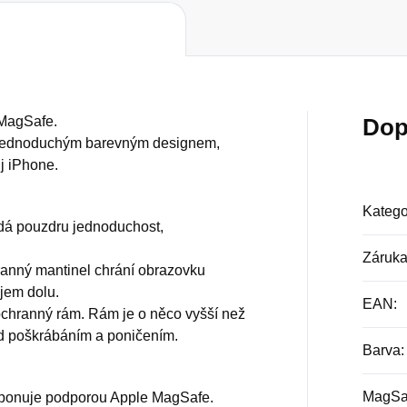
 MagSafe.
Dop
á jednoduchým barevným designem,
j iPhone.
Katego
odá pouzdru jednoduchost,
Záruk
hranný mantinel chrání obrazovku
jem dolu.
EAN
:
ochranný rám. Rám je o něco vyšší než
ed poškrábáním a poničením.
Barva
:
MagSaf
isponuje podporou Apple MagSafe.