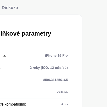
Diskuze
lňkové parametry
rie
:
iPhone 16 Pro
a
:
2 roky (IČO: 12 měsíců)
8596311256165
Zelená
e kompatibilní
:
Ano