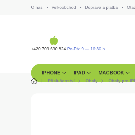
Přejít
O nás
Velkoobchod
Doprava a platba
Otá
na
obsah
+420 703 630 824
IPHONE
IPAD
MACBOOK
Domů
Příslušenství
Obaly
Obaly pro i
ZNAČKA:
TACTICAL