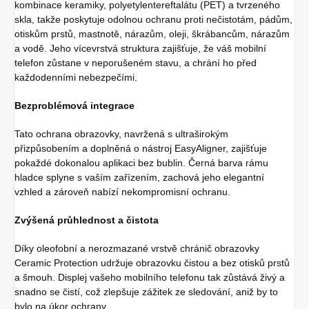
kombinace keramiky, polyetylentereftalátu (PET) a tvrzeného
skla, takže poskytuje odolnou ochranu proti nečistotám, pádům,
otiskům prstů, mastnotě, nárazům, oleji, škrábancům, nárazům
a vodě. Jeho vícevrstvá struktura zajišťuje, že váš mobilní
telefon zůstane v neporušeném stavu, a chrání ho před
každodenními nebezpečími.
Bezproblémová integrace
Tato ochrana obrazovky, navržená s ultraširokým
přizpůsobením a doplněná o nástroj EasyAligner, zajišťuje
pokaždé dokonalou aplikaci bez bublin. Černá barva rámu
hladce splyne s vaším zařízením, zachová jeho elegantní
vzhled a zároveň nabízí nekompromisní ochranu.
Zvýšená průhlednost a čistota
Díky oleofobní a nerozmazané vrstvě chránič obrazovky
Ceramic Protection udržuje obrazovku čistou a bez otisků prstů
a šmouh. Displej vašeho mobilního telefonu tak zůstává živý a
snadno se čistí, což zlepšuje zážitek ze sledování, aniž by to
bylo na úkor ochrany.