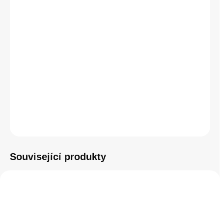
cena:
Superprémiové ochranné tvrzené sklo Ceramic - úplně to
nejlepší od značky PanzerGlass.
DETAILNÍ INFORMACE
−
+
Přidat do košíku
ZEPTAT SE
HLÍDAT
Související produkty