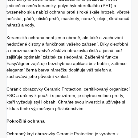
jedinečná směs keramiky, polyethylentereftalátu (PET) a
tvrzeného skla nabízí ochranu proti široké škále hrozeb, včetně
nečistot, pádů, otisků prstů, mastnoty, nárazů, oleje, škrábanců,
nárazů a vody.
Keramická ochrana není jen o obraně, ale také o zachování
nedotčené čistoty a funkčnosti vašeho zařízení. Díky oleofobní
a nerozmazané vrstvě zůstává obrazovka čistá a jasná, což
zajišťuje optimální zážitek ze sledování. Začlenění funkce
EasyAligner zajišťuje bezchybnou aplikaci bez bublin, zatímco
elegantní černá barva rámečku doplňuje váš telefon a
zachovává jeho původní vzhled.
Chránič obrazovky Ceramic Protection, certifikovaný organizací
FSC a určený k použití s pouzdrem, je chytrou volbou pro ty,
kteří vyžadují styl i obsah. Chraňte svou investici a užívejte si
klidu s tímto výjimečným příslušenstvím.
Pokročilá ochrana
Ochranný kryt obrazovky Ceramic Protection je vyroben z