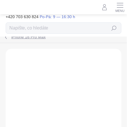
Přejít
na
obsah
+420 703 630 824
Hledat
iPhone 16 Pro Max
ZNAČKA:
PANZERGLASS