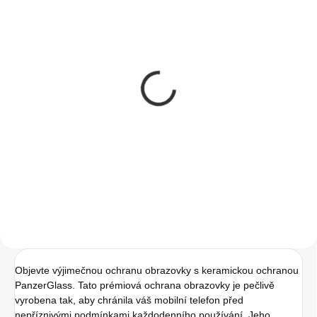
SKLADEM
(>5 KS)
Instalace tvrzeného
skla na zařízení
50 Kč
41,32 Kč bez DPH
Do košíku
Objevte výjimečnou ochranu obrazovky s keramickou ochranou
PanzerGlass. Tato prémiová ochrana obrazovky je pečlivě
vyrobena tak, aby chránila váš mobilní telefon před
nepříznivými podmínkami každodenního používání. Jeho