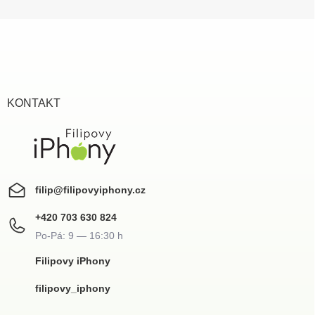
Z
á
p
a
t
í
KONTAKT
filip
@
filipovyiphony.cz
+420 703 630 824
Filipovy iPhony
filipovy_iphony