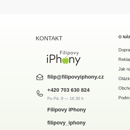
Z
á
p
a
O NÁ
KONTAKT
t
í
Dopra
Rekla
Jak n
filip
@
filipovyiphony.cz
Otázk
Obcho
+420 703 630 824
Podmí
Filipovy iPhony
filipovy_iphony