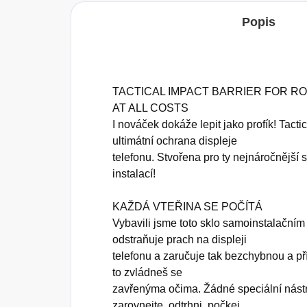
Popis
TACTICAL IMPACT BARRIER FOR R
AT ALL COSTS
I nováček dokáže lepit jako profík! Tacti
ultimátní ochrana displeje
telefonu. Stvořena pro ty nejnáročnějš
instalací!
KAŽDÁ VTEŘINA SE POČÍTÁ
Vybavili jsme toto sklo samoinstalačním
odstraňuje prach na displeji
telefonu a zaručuje tak bezchybnou a pří
to zvládneš se
zavřenýma očima. Žádné speciální nástro
zarovnejte, odtrhni, počkej,