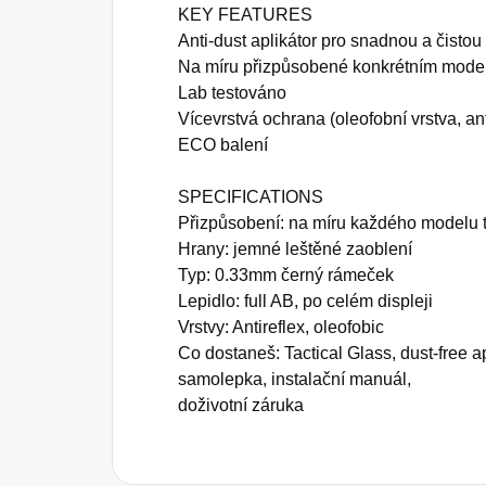
KEY FEATURES
Anti-dust aplikátor pro snadnou a čistou 
Na míru přizpůsobené konkrétním mode
Lab testováno
Vícevrstvá ochrana (oleofobní vrstva, ant
ECO balení
SPECIFICATIONS
Přizpůsobení: na míru každého modelu 
Hrany: jemné leštěné zaoblení
Typ: 0.33mm černý rámeček
Lepidlo: full AB, po celém displeji
Vrstvy: Antireflex, oleofobic
Co dostaneš: Tactical Glass, dust-free apl
samolepka, instalační manuál,
doživotní záruka