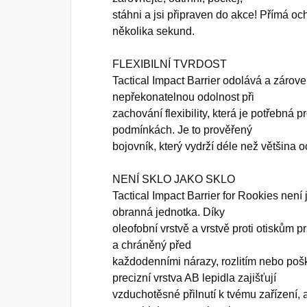
stáhni a jsi připraven do akce! Přímá 
několika sekund.
FLEXIBILNÍ TVRDOST
Tactical Impact Barrier odolává a zárov
nepřekonatelnou odolnost při
zachování flexibility, která je potřebná 
podmínkách. Je to prověřený
bojovník, který vydrží déle než většina o
NENÍ SKLO JAKO SKLO
Tactical Impact Barrier for Rookies není 
obranná jednotka. Díky
oleofobní vrstvě a vrstvě proti otiskům p
a chráněný před
každodenními nárazy, rozlitím nebo poš
precizní vrstva AB lepidla zajišťují
vzduchotěsné přilnutí k tvému zařízení,