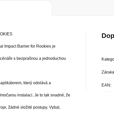
OOKIES
Dop
cal Impact Barrier for Rookies je
í scénáře s bezprašnou a jednoduchou
Katego
Záruk
 aplikátorem, který odolává a
EAN
:
močarou instalaci. Je to tak snadné, že
je, žádné složité postupy. Vybal,