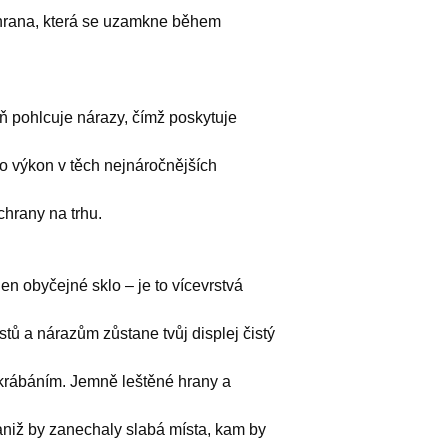
ochrana, která se uzamkne během
eň pohlcuje nárazy, čímž poskytuje
pro výkon v těch nejnáročnějších
chrany na trhu.
jen obyčejné sklo – je to vícevrstvá
rstů a nárazům zůstane tvůj displej čistý
krábáním. Jemně leštěné hrany a
 aniž by zanechaly slabá místa, kam by