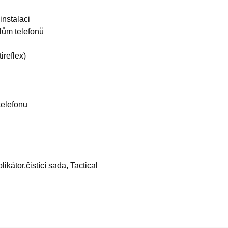
instalaci
lům telefonů
ireflex)
telefonu
ikátor,čistící sada, Tactical