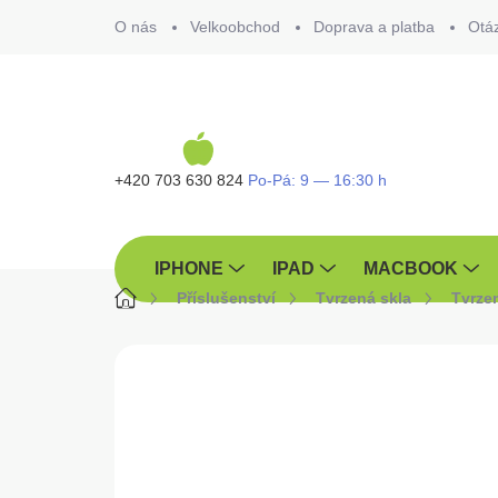
Přejít
O nás
Velkoobchod
Doprava a platba
Otá
na
obsah
+420 703 630 824
IPHONE
IPAD
MACBOOK
Domů
Příslušenství
Tvrzená skla
Tvrze
ZNAČKA:
TACTICAL