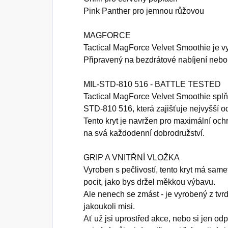
Pink Panther pro jemnou růžovou
MAGFORCE
Tactical MagForce Velvet Smoothie je 
Připravený na bezdrátové nabíjení nebo
MIL-STD-810 516 - BATTLE TESTED
Tactical MagForce Velvet Smoothie spl
STD-810 516, která zajišťuje nejvyšší o
Tento kryt je navržen pro maximální ochr
na svá každodenní dobrodružství.
GRIP A VNITŘNÍ VLOŽKA
Vyroben s pečlivostí, tento kryt má sam
pocit, jako bys držel měkkou výbavu.
Ale nenech se zmást - je vyrobený z tvrd
jakoukoli misi.
Ať už jsi uprostřed akce, nebo si jen odp