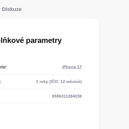
Diskuze
lňkové parametry
rie
:
iPhone 17
a
:
2 roky (IČO: 12 měsíců)
8596311284038