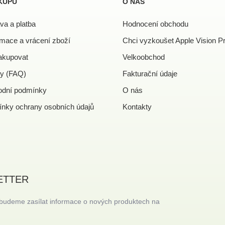
KUPU
O NÁS
va a platba
Hodnocení obchodu
mace a vrácení zboží
Chci vyzkoušet Apple Vision P
akupovat
Velkoobchod
y (FAQ)
Fakturační údaje
dní podmínky
O nás
nky ochrany osobních údajů
Kontakty
ETTER
 budeme zasílat informace o nových produktech na