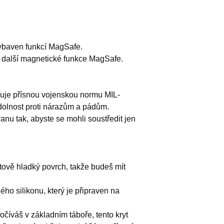
vybaven funkcí MagSafe.
 další magnetické funkce MagSafe.
ňuje přísnou vojenskou normu MIL-
dolnost proti nárazům a pádům.
anu tak, abyste se mohli soustředit jen
etově hladký povrch, takže budeš mít
ého silikonu, který je připraven na
očíváš v základním táboře, tento kryt