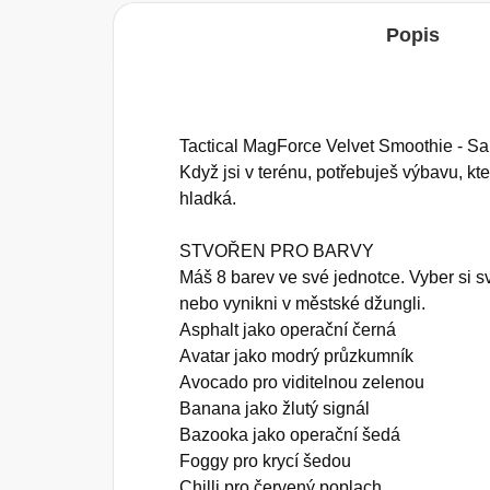
Popis
Tactical MagForce Velvet Smoothie - Sam
Když jsi v terénu, potřebuješ výbavu, kte
hladká.
STVOŘEN PRO BARVY
Máš 8 barev ve své jednotce. Vyber si s
nebo vynikni v městské džungli.
Asphalt jako operační černá
Avatar jako modrý průzkumník
Avocado pro viditelnou zelenou
Banana jako žlutý signál
Bazooka jako operační šedá
Foggy pro krycí šedou
Chilli pro červený poplach