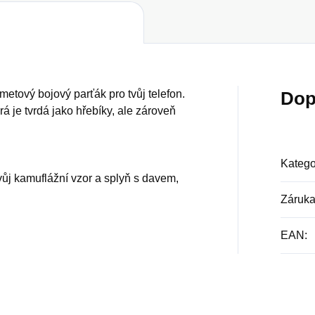
etový bojový parťák pro tvůj telefon.
Dop
rá je tvrdá jako hřebíky, ale zároveň
Katego
vůj kamuflážní vzor a splyň s davem,
Záruk
EAN
: