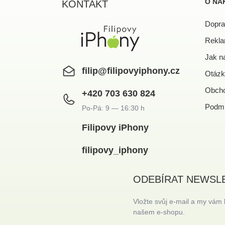
a
O NÁ
KONTAKT
t
í
Dopra
Rekla
Jak n
filip
@
filipovyiphony.cz
Otázk
Obcho
+420 703 630 824
Podmí
Filipovy iPhony
filipovy_iphony
ODEBÍRAT NEWSL
Vložte svůj e-mail a my vám
našem e-shopu.