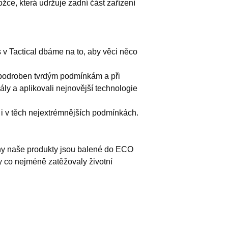
vložce, která udržuje zadní část zařízení
 v Tactical dbáme na to, aby věci něco
 podroben tvrdým podmínkám a při
ály a aplikovali nejnovější technologie
t i v těch nejextrémnějších podmínkách.
hny naše produkty jsou balené do ECO
y co nejméně zatěžovaly životní