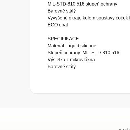
MIL-STD-810 516 stupeň ochrany
Barevně stálý
Vyvýšené okraje kolem soustavy čoček 
ECO obal
SPECIFIKACE
Materiál: Liquid silicone
Stupeň ochrany: MIL-STD-810 516
Výstelka z mikrovlákna
Barevně stálý
Z
á
p