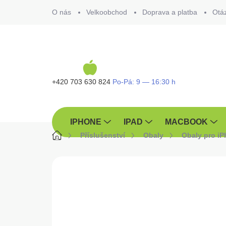
Přejít
O nás
Velkoobchod
Doprava a platba
Otá
na
obsah
+420 703 630 824
IPHONE
IPAD
MACBOOK
Domů
Příslušenství
Obaly
Obaly pro i
ZNAČKA:
TACTICAL