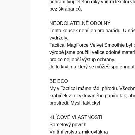
ochrání tvůj telefon díky vnitřní textilní 
bez škrábanců.
NEODOLATELNĚ ODOLNÝ
Tento kousek není jen pro parádu. U nás
vydržely.
Tactical MagForce Velvet Smoothie byl
výrobě jsme použili velice odolné materi
pro co nejlepší výstup ochrany.
Je to kryt, na který se můžeš spolehnou
BE ECO
My v Tactical máme rádi přírodu. Všec
krabiček z recyklovaného papíru tak, ab
prostředí. Mysli takticky!
KLÍČOVÉ VLASTNOSTI
Sametový povrch
Vnitřní vrstva z mikrovlákna