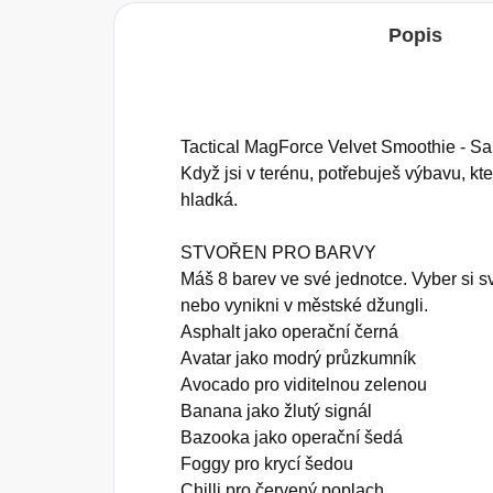
Popis
Tactical MagForce Velvet Smoothie - Sam
Když jsi v terénu, potřebuješ výbavu, kte
hladká.
STVOŘEN PRO BARVY
Máš 8 barev ve své jednotce. Vyber si s
nebo vynikni v městské džungli.
Asphalt jako operační černá
Avatar jako modrý průzkumník
Avocado pro viditelnou zelenou
Banana jako žlutý signál
Bazooka jako operační šedá
Foggy pro krycí šedou
Chilli pro červený poplach