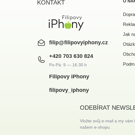
a
O NÁ
KONTAKT
t
í
Dopra
Rekla
Jak n
filip
@
filipovyiphony.cz
Otázk
Obcho
+420 703 630 824
Podmí
Filipovy iPhony
filipovy_iphony
ODEBÍRAT NEWSL
Vložte svůj e-mail a my vám
našem e-shopu.