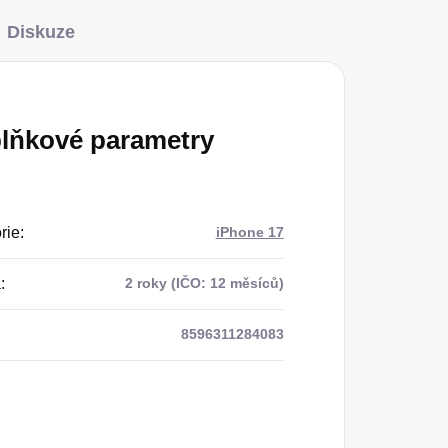
Diskuze
lňkové parametry
rie
:
iPhone 17
a
:
2 roky (IČO: 12 měsíců)
8596311284083