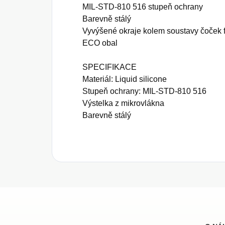
MIL-STD-810 516 stupeň ochrany
Barevně stálý
Vyvýšené okraje kolem soustavy čoček 
ECO obal
SPECIFIKACE
Materiál: Liquid silicone
Stupeň ochrany: MIL-STD-810 516
Výstelka z mikrovlákna
Barevně stálý
Z
á
p