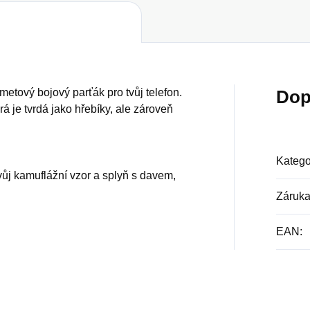
etový bojový parťák pro tvůj telefon.
Dop
rá je tvrdá jako hřebíky, ale zároveň
Katego
vůj kamuflážní vzor a splyň s davem,
Záruk
EAN
: