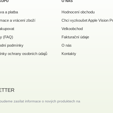
KUPU
O NÁS
va a platba
Hodnocení obchodu
mace a vrácení zboží
Chci vyzkoušet Apple Vision P
akupovat
Velkoobchod
y (FAQ)
Fakturační údaje
dní podmínky
O nás
nky ochrany osobních údajů
Kontakty
ETTER
 budeme zasílat informace o nových produktech na