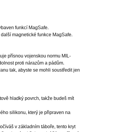
vybaven funkcí MagSafe.
 další magnetické funkce MagSafe.
ňuje přísnou vojenskou normu MIL-
dolnost proti nárazům a pádům.
anu tak, abyste se mohli soustředit jen
etově hladký povrch, takže budeš mít
ého silikonu, který je připraven na
očíváš v základním táboře, tento kryt