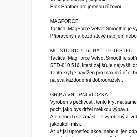
Pink Panther pro jemnou růžovou
MAGFORCE
Tactical MagForce Velvet Smoothie je 
Připravený na bezdrátové nabíjení nebo
MIL-STD-810 516 - BATTLE TESTED
Tactical MagForce Velvet Smoothie spl
STD-810 516, která zajišťuje nejvyšší o
Tento kryt je navržen pro maximální ochr
na svá každodenní dobrodružství.
GRIP A VNITŘNÍ VLOŽKA
Vyroben s pečlivostí, tento kryt má sam
pocit, jako bys držel měkkou výbavu.
Ale nenech se zmást - je vyrobený z tvrd
jakoukoli misi.
Ať už jsi uprostřed akce, nebo si jen odp