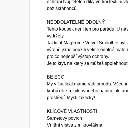
ochrání tvůj telefon díky vnitřní textilní 
bez škrábanců.
NEODOLATELNĚ ODOLNÝ
Tento kousek není jen pro parádu. U nás
vydržely.
Tactical MagForce Velvet Smoothie byl
výrobě jsme použili velice odolné materi
pro co nejlepší výstup ochrany.
Je to kryt, na který se můžeš spolehnou
BE ECO
My v Tactical máme rádi přírodu. Všec
krabiček z recyklovaného papíru tak, ab
prostředí. Mysli takticky!
KLÍČOVÉ VLASTNOSTI
Sametový povrch
Vnitřní vrstva z mikrovlákna