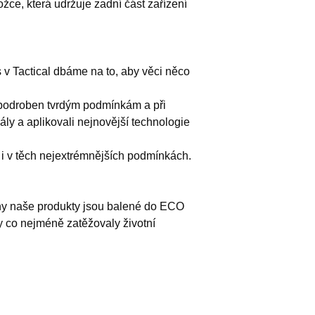
vložce, která udržuje zadní část zařízení
 v Tactical dbáme na to, aby věci něco
 podroben tvrdým podmínkám a při
ály a aplikovali nejnovější technologie
t i v těch nejextrémnějších podmínkách.
hny naše produkty jsou balené do ECO
y co nejméně zatěžovaly životní