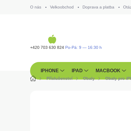
Přejít
O nás
Velkoobchod
Doprava a platba
Otá
na
obsah
+420 703 630 824
IPHONE
IPAD
MACBOOK
Domů
Příslušenství
Obaly
Obaly pro i
ZNAČKA:
TACTICAL