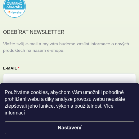
ODEBÍRAT NEWSLETTER
Vložte svůj e-mail a my vám budeme zasílat informace o nových
produktech na našem e-shopu.
E-MAIL
Používáme cookies, abychom Vám umožnili pohodlné
Vložením e-mailu souhlasíte s
podmínkami ochrany osobních údajů
prohlížení webu a díky analýze provozu webu neustále
zlepšovali jeho funkce, výkon a použitelnost.
Více
Přihlásit se
informací
Nastavení