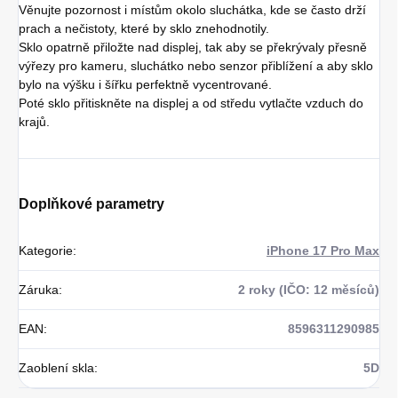
Věnujte pozornost i místům okolo sluchátka, kde se často drží
prach a nečistoty, které by sklo znehodnotily.
Sklo opatrně přiložte nad displej, tak aby se překrývaly přesně
výřezy pro kameru, sluchátko nebo senzor přiblížení a aby sklo
bylo na výšku i šířku perfektně vycentrované.
Poté sklo přitiskněte na displej a od středu vytlačte vzduch do
krajů.
Doplňkové parametry
Kategorie
:
iPhone 17 Pro Max
Záruka
:
2 roky (IČO: 12 měsíců)
EAN
:
8596311290985
Zaoblení skla
:
5D