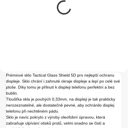
Instalace tvrzeného
skla na zařízení
50 Kč
41,32 Kč bez DPH
Do košíku
Prémiové sklo Tactical Glass Shield 5D pro nejlepší ochranu
displeje. Sklo chrání i zahnuté okraje displeje a lepí po celé své
ploše. Díky tomu je přilnutí k displeji telefonu perfektní a bez
bublin.
Tloušťka skla je pouhých 0,33mm, na displeji je tak prakticky
nerozeznatelné, ale dostatečně pevné, aby ochránilo displej
telefonu při nechtěném pádu.
Sklo je navíc pokryto z výroby oleofobní úpravou, která
zabraňuje ulpívání otisků prstů, velmi snadno se čistí a