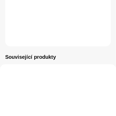
−
+
Přidat do košíku
ZEPTAT SE
HLÍDAT
Související produkty
SKLADEM
(>5 KS)