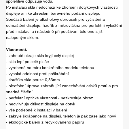
spolehlivě odpuzuje vodu.
Po instalaci skla nedochází ke zhoršení dotykových vlastností
displeje ani ke zkreslení barevného podání displeje.
Součástí balení je alkoholový ubrousek pro vyčistění a
odmaštění displeje, hadřík z mikrovlákna pro perfektní vyleštění
před instalací a i následně při používání telefonu s již
nalepeným sklem.
Vlastnosti:
- zahnuté okraje skla kryjí celý displej
- sklo lepí po celé ploše
- vyrobené na míru konkrétního modelu telefonu
- vysoká odolnost proti poškrábání
- tloušťka skla pouze 0,33mm
- oleofobní úprava zabraňující zanechávání otisků prstů a pro
snadné čištění
- perfektní optické vlastnosti - nezkresluje obraz
- neovlivňuje citlivost displeje na dotyk
- vše potřebné k instalaci v balení
- zakryje škrábance na displeji, telefon je pak zase jako nový
- ekologické balení z recyklovaného papíru