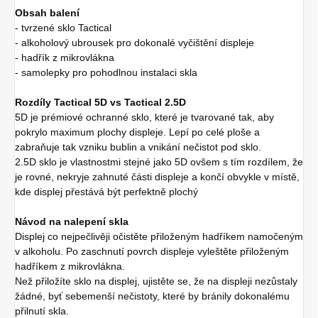
Obsah balení
- tvrzené sklo Tactical
- alkoholový ubrousek pro dokonalé vyčištění displeje
- hadřík z mikrovlákna
- samolepky pro pohodlnou instalaci skla
Rozdíly Tactical 5D vs Tactical 2.5D
5D je prémiové ochranné sklo, které je tvarované tak, aby
pokrylo maximum plochy displeje. Lepí po celé ploše a
zabraňuje tak vzniku bublin a vnikání nečistot pod sklo.
2.5D sklo je vlastnostmi stejné jako 5D ovšem s tím rozdílem, že
je rovné, nekryje zahnuté části displeje a končí obvykle v místě,
kde displej přestává být perfektně plochý
Návod na nalepení skla
Displej co nejpečlivěji očistěte přiloženým hadříkem namočeným
v alkoholu. Po zaschnutí povrch displeje vyleštěte přiloženým
hadříkem z mikrovlákna.
Než přiložíte sklo na displej, ujistěte se, že na displeji nezůstaly
žádné, byť sebemenší nečistoty, které by bránily dokonalému
přilnutí skla.