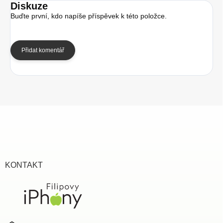
Diskuze
Buďte první, kdo napíše příspěvek k této položce.
Přidat komentář
Z
á
p
a
t
í
KONTAKT