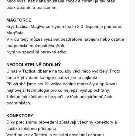
něco vyšší než daná soustava čoček a chrání je tak před
poškrábáním a poničením.
MAGFORCE
Kryt Tactical MagForce Hyperstealth 2.0 disponuje podporou
MagSafe.
V klidu tedy můžeš využívat bezdrátové nabíjení nebo ostatní
magnetické možnosti MagSafe.
Nyní ve speciální barevné edici.
NEODOLATELNĚ ODOLNÝ
U nás v Tactical dbáme na to, aby věci něco vydržely. Proto
tento kryt v dané kategorii nabízí jen to nejlepší.
Při výrobě jsme použili velice odolné materiály a aplikovali
nejnovější technologie pro co nejlepší výstup ochrany.
Telefon tak zůstane v bezpečí i v těch nejextrémnějších
podmínkách.
KONEKTORY
Díky preciznímu provedení zůstávají všechny konektory a
tlačítka telefonu přístupné.
Vsaď na kryty Tactical a zajisti si absolutní ochranu.