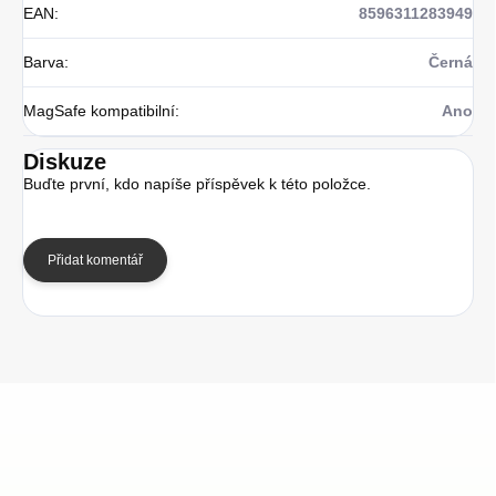
EAN
:
8596311283949
Barva
:
Černá
MagSafe kompatibilní
:
Ano
Diskuze
Buďte první, kdo napíše příspěvek k této položce.
Přidat komentář
Z
á
p
a
t