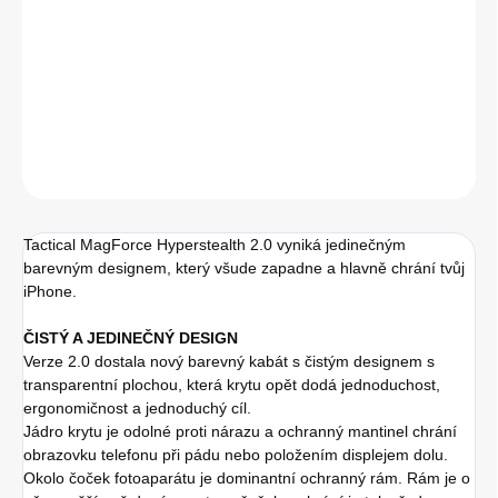
−
+
Přidat do košíku
ZEPTAT SE
HLÍDAT
Tactical MagForce Hyperstealth 2.0 vyniká jedinečným
barevným designem, který všude zapadne a hlavně chrání tvůj
iPhone.
ČISTÝ A JEDINEČNÝ DESIGN
Verze 2.0 dostala nový barevný kabát s čistým designem s
transparentní plochou, která krytu opět dodá jednoduchost,
ergonomičnost a jednoduchý cíl.
Jádro krytu je odolné proti nárazu a ochranný mantinel chrání
obrazovku telefonu při pádu nebo položením displejem dolu.
Okolo čoček fotoaparátu je dominantní ochranný rám. Rám je o