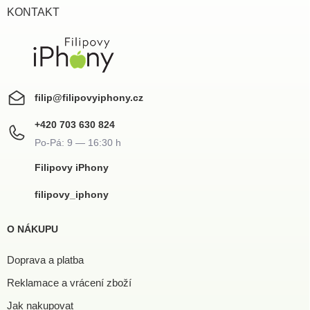
í
KONTAKT
filip
@
filipovyiphony.cz
+420 703 630 824
Filipovy iPhony
filipovy_iphony
O NÁKUPU
Doprava a platba
Reklamace a vrácení zboží
Jak nakupovat