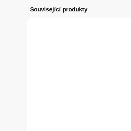
Související produkty
SKLADEM
(>5 KS)
Guess 4G Silicone Metal
Ert
Logo Zadní Kryt pro
7/8
iPhone 7/8/SE 2020/SE
Fri
2022 Black
349 Kč
24
288,43 Kč bez DPH
205