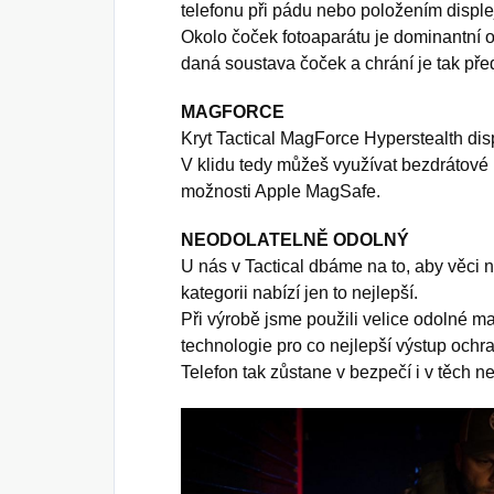
telefonu při pádu nebo položením disple
Okolo čoček fotoaparátu je dominantní 
daná soustava čoček a chrání je tak př
MAGFORCE
Kryt Tactical MagForce Hyperstealth d
V klidu tedy můžeš využívat bezdrátové 
možnosti Apple MagSafe.
NEODOLATELNĚ ODOLNÝ
U nás v Tactical dbáme na to, aby věci n
kategorii nabízí jen to nejlepší.
Při výrobě jsme použili velice odolné mat
technologie pro co nejlepší výstup ochra
Telefon tak zůstane v bezpečí i v těch 