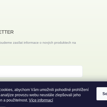
ETTER
 budeme zasílat informace o nových produktech na
 s
podmínkami ochrany osobních údajů
ookies, abychom Vám umožnili pohodlné prohlížení
So
 analýze provozu webu neustále zlepšovali jeho
n a použitelnost.
Více informací