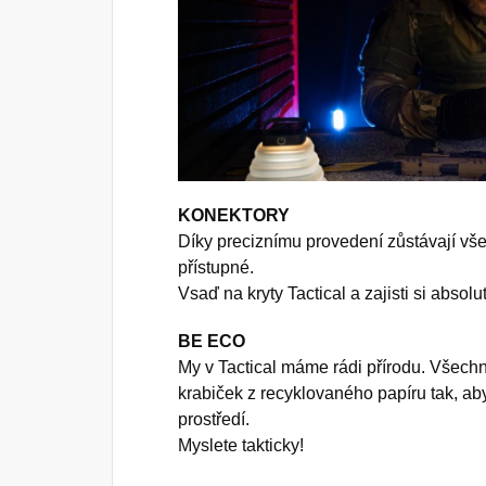
KONEKTORY
Díky preciznímu provedení zůstávají vše
přístupné.
Vsaď na kryty Tactical a zajisti si absolu
BE ECO
My v Tactical máme rádi přírodu. Všec
krabiček z recyklovaného papíru tak, ab
prostředí.
Myslete takticky!