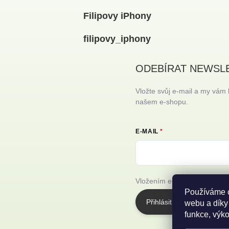
Filipovy iPhony
filipovy_iphony
ODEBÍRAT NEWSL
Vložte svůj e-mail a my vám
našem e-shopu.
E-MAIL
Vložením e-mailu souhlasíte
Používáme c
Přihlásit se
webu a díky
funkce, výko