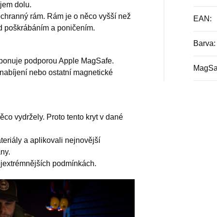
jem dolu.
ochranný rám. Rám je o něco vyšší než
EAN
:
ed poškrábáním a poničením.
Barva
:
isponuje podporou Apple MagSafe.
MagSaf
nabíjení nebo ostatní magnetické
ěco vydržely. Proto tento kryt v dané
eriály a aplikovali nejnovější
ny.
nejextrémnějších podmínkách.