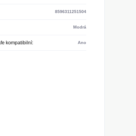
8596311251504
Modrá
e kompatibilní
:
Ano