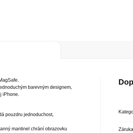
Do košíku
Do košíku
 MagSafe.
Dop
á jednoduchým barevným designem,
j iPhone.
Katego
odá pouzdru jednoduchost,
hranný mantinel chrání obrazovku
Záruk