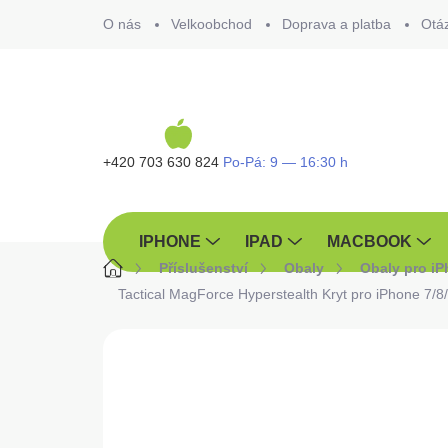
Přejít
O nás
Velkoobchod
Doprava a platba
Otá
na
obsah
+420 703 630 824
IPHONE
IPAD
MACBOOK
Domů
Příslušenství
Obaly
Obaly pro i
Tactical MagForce Hyperstealth Kryt pro iPhone 7
ZNAČKA:
TACTICAL