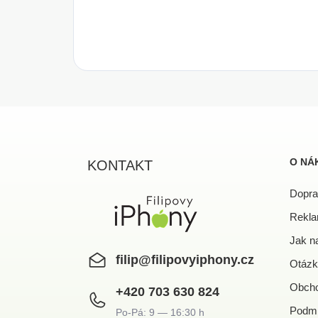
Z
á
p
a
O NÁ
KONTAKT
t
í
Dopra
Rekla
Jak n
filip
@
filipovyiphony.cz
Otázk
Obcho
+420 703 630 824
Podmí