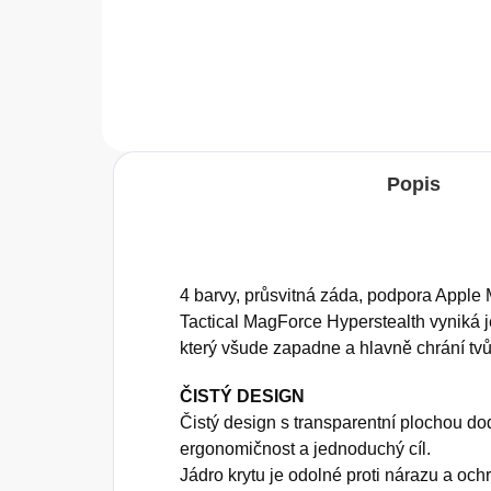
Do košíku
Popis
4 barvy, průsvitná záda, podpora Apple
Tactical MagForce Hyperstealth vynik
který všude zapadne a hlavně chrání tvů
ČISTÝ DESIGN
Čistý design s transparentní plochou d
ergonomičnost a jednoduchý cíl.
Jádro krytu je odolné proti nárazu a oc