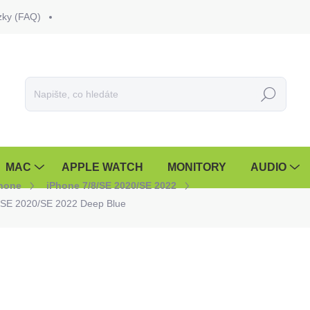
zky (FAQ)
Hledat
MAC
APPLE WATCH
MONITORY
AUDIO
Phone
iPhone 7/8/SE 2020/SE 2022
/8/SE 2020/SE 2022 Deep Blue
299 Kč
247,11 Kč bez DPH