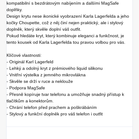
kompatibilní s bezdrátovým nabíjením a dalšími MagSafe
doplňky.
Design krytu nese ikonické vyobrazení Karla Lagerfelda a jeho
kočky Choupette, což z něj činí nejen praktický, ale i stylový
doplněk, který skvěle doplní váš outfit.
Pokud hledáte kryt, který kombinuje eleganci a funkčnost, je
tento kousek od Karla Lagerfelda tou pravou volbou pro vás.
Klíčové vlastnosti:
- Originál Karl Lagerfeld
- Lehký a odolný kryt z prémiového liquid silikonu
- Vnitřní výstelka z jemného mikrovlákna
- Skvěle se drží v ruce a neklouže
- Podpora MagSafe
- Přesně kopíruje tvar telefonu a umožňuje snadný přístup k
tlačítkům a konektorům.
- Chrání telefon před prachem a poškrábáním
- Stylový a funkční doplněk pro váš telefon i outfit