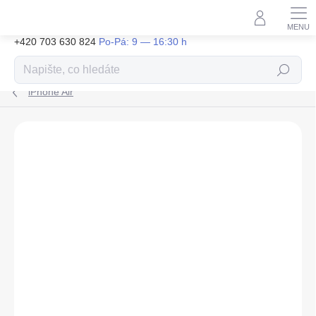
Přejít
na
obsah
+420 703 630 824
Hledat
iPhone Air
ZNAČKA:
KARL LAGERFELD