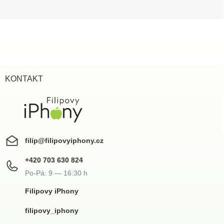
Z
á
p
a
t
í
KONTAKT
filip
@
filipovyiphony.cz
+420 703 630 824
Filipovy iPhony
filipovy_iphony