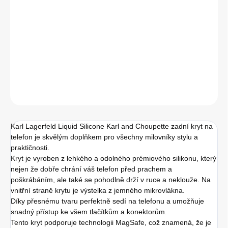
cena:
DETAILNÍ INFORMACE
−
+
Přidat do košíku
ZEPTAT SE
HLÍDAT
Karl Lagerfeld Liquid Silicone Karl and Choupette zadní kryt na
telefon je skvělým doplňkem pro všechny milovníky stylu a
praktičnosti.
Kryt je vyroben z lehkého a odolného prémiového silikonu, který
nejen že dobře chrání váš telefon před prachem a
poškrábáním, ale také se pohodlně drží v ruce a neklouže. Na
vnitřní straně krytu je výstelka z jemného mikrovlákna.
Díky přesnému tvaru perfektně sedí na telefonu a umožňuje
snadný přístup ke všem tlačítkům a konektorům.
Tento kryt podporuje technologii MagSafe, což znamená, že je