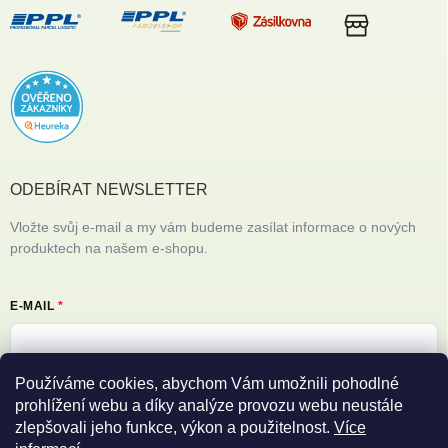
ODEBÍRAT NEWSLETTER
Vložte svůj e-mail a my vám budeme zasílat informace o nových
produktech na našem e-shopu.
E-MAIL
Používáme cookies, abychom Vám umožnili pohodlné
Vložením e-mailu souhlasíte s
podmínkami ochrany osobních údajů
prohlížení webu a díky analýze provozu webu neustále
zlepšovali jeho funkce, výkon a použitelnost.
Více
Přihlásit se