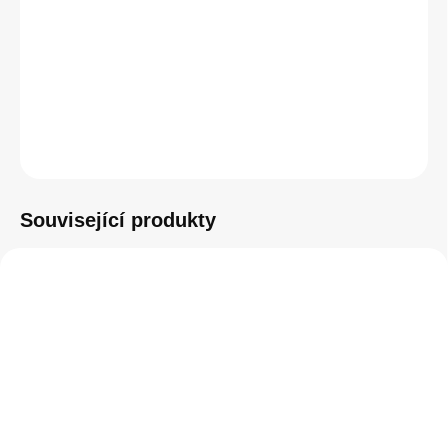
−
+
Přidat do košíku
ZEPTAT SE
HLÍDAT
Související produkty
SKLADEM
SKLADEM
(1 KS)
(>5 KS)