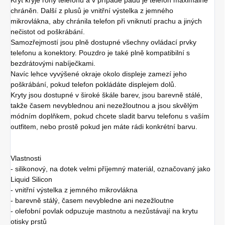
chráněn. Další z plusů je vnitřní výstelka z jemného
mikrovlákna, aby chránila telefon při vniknutí prachu a jiných
nečistot od poškrábání.
Samozřejmostí jsou plně dostupné všechny ovládací prvky
telefonu a konektory. Pouzdro je také plně kompatibilní s
bezdrátovými nabíječkami.
Navíc lehce vyvýšené okraje okolo displeje zamezí jeho
poškrábání, pokud telefon pokládáte displejem dolů.
Kryty jsou dostupné v široké škále barev, jsou barevně stálé,
takže časem nevyblednou ani nezežloutnou a jsou skvělým
módním doplňkem, pokud chcete sladit barvu telefonu s vaším
outfitem, nebo prostě pokud jen máte rádi konkrétní barvu.
Vlastnosti
- silikonový, na dotek velmi příjemný materiál, označovaný jako
Liquid Silicon
- vnitřní výstelka z jemného mikrovlákna
- barevně stálý, časem nevybledne ani nezežloutne
- olefobní povlak odpuzuje mastnotu a nezůstávají na krytu
otisky prstů