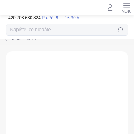
Přejít
na
obsah
+420 703 630 824
Hledat
iPhone X/XS
ZNAČKA:
TACTICAL