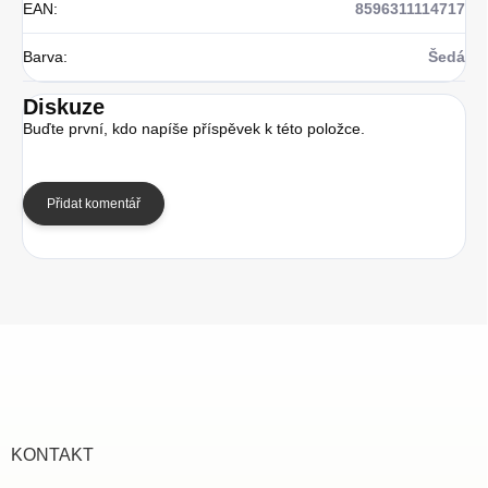
EAN
:
8596311114717
Barva
:
Šedá
Diskuze
Buďte první, kdo napíše příspěvek k této položce.
Přidat komentář
Z
á
p
a
t
í
KONTAKT