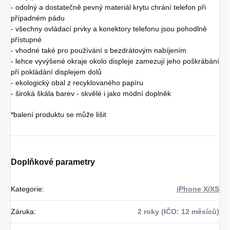
- odolný a dostatečně pevný materiál krytu chrání telefon při
případném pádu
- všechny ovládací prvky a konektory telefonu jsou pohodlně
přístupné
- vhodné také pro používání s bezdrátovým nabíjením
- lehce vyvýšené okraje okolo displeje zamezují jeho poškrábání
při pokládání displejem dolů
- ekologický obal z recyklovaného papíru
- široká škála barev - skvělé i jako módní doplněk
*balení produktu se může lišit
Doplňkové parametry
Kategorie
:
iPhone X/XS
Záruka
:
2 roky (IČO: 12 měsíců)