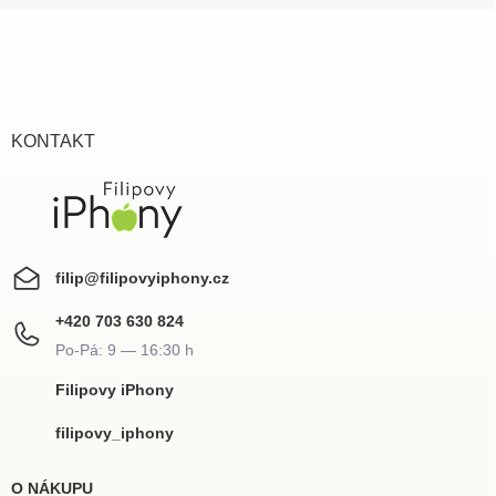
l
Z
á
á
d
p
a
a
c
t
í
í
KONTAKT
p
r
v
k
y
v
ý
filip
@
filipovyiphony.cz
p
i
+420 703 630 824
s
u
Filipovy iPhony
filipovy_iphony
O NÁKUPU