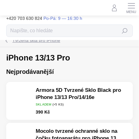
Přejít
na
obsah
+420 703 630 824
Hledat
Tvrzená skla pro iPhone
iPhone 13/13 Pro
Nejprodávanější
Armora 5D Tvrzené Sklo Black pro
iPhone 13/13 Pro/14/16e
SKLADEM
(>5 KS)
390 Kč
Mocolo tvrzené ochranné sklo na
čočku fotoaparátu pro iPhone 13