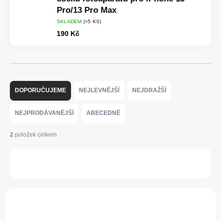
Pro/13 Pro Max
SKLADEM
(>5 KS)
190 Kč
Ř
a
DOPORUČUJEME
NEJLEVNĚJŠÍ
NEJDRAŽŠÍ
z
e
NEJPRODÁVANĚJŠÍ
ABECEDNĚ
n
í
2
položek celkem
p
r
OTEVŘÍT FILTR
o
d
u
V
k
ý
t
p
ů