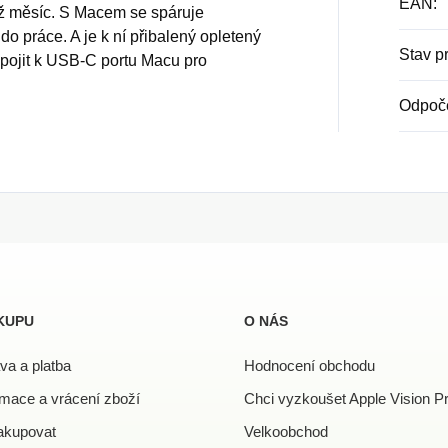
EAN
:
než měsíc. S Macem se spáruje
o práce. A je k ní přibalený opletený
Stav p
ipojit k USB-C portu Macu pro
Odpoč
KUPU
O NÁS
va a platba
Hodnocení obchodu
mace a vrácení zboží
Chci vyzkoušet Apple Vision P
akupovat
Velkoobchod