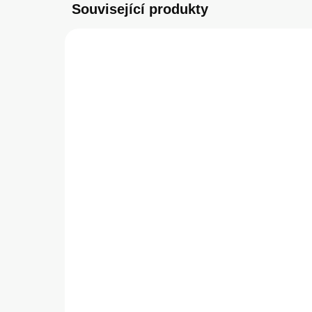
Související produkty
AKCE
PŘEDV
POUŽITÝ PRODUKT: A
SKLADEM
(1 KS)
Apple iPad Pro 12,9"
Ap
Smart Keyboard Folio
To
kryt s CZ klávesnicí šedý
či
2 790 Kč
2 
2 305,79 Kč bez DPH
2 8