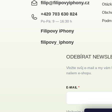
filip
@
filipovyiphony.cz
Otázk
Obcho
+420 703 630 824
Podmí
Filipovy iPhony
filipovy_iphony
ODEBÍRAT NEWSL
Vložte svůj e-mail a my vám
našem e-shopu.
E-MAIL
Vložením e-mailu souhlasíte