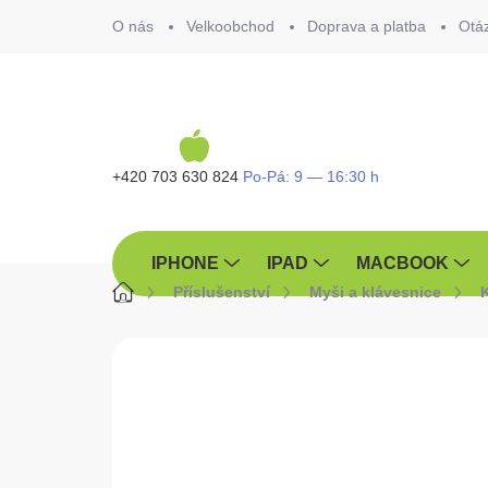
Přejít
O nás
Velkoobchod
Doprava a platba
Otá
na
obsah
+420 703 630 824
IPHONE
IPAD
MACBOOK
Domů
Příslušenství
Myši a klávesnice
ZNAČKA:
APPLE