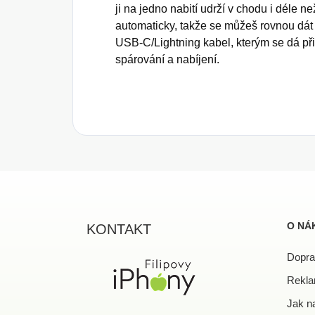
ji na jedno nabití udrží v chodu i déle 
automaticky, takže se můžeš rovnou dát d
USB-C/Lightning kabel, kterým se dá př
spárování a nabíjení.
Z
á
p
a
O NÁ
KONTAKT
t
í
Dopra
Rekla
Jak n