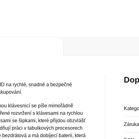
Do košíku
Do košíku
Dop
 ID na rychlé, snadné a bezpečné
akupování.
nou klávesnicí se píše mimořádně
Katego
řené rozvržení s klávesami na rychlou
ami se šipkami, které přijdou obzvlášť
Záruk
adňují práci v tabulkových procesorech
 bezdrátová a má dobíjecí baterii, která