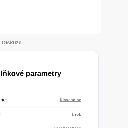
Do košíku
Diskuze
lňkové parametry
rie
:
Klávesnice
a
:
1 rok