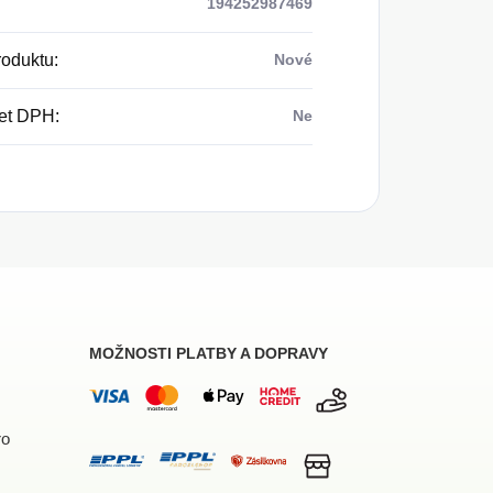
194252987469
roduktu
:
Nové
et DPH
:
Ne
MOŽNOSTI PLATBY A DOPRAVY
ro