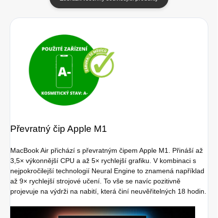
Převratný čip Apple M1
MacBook Air přichází s převratným čipem Apple M1. Přináší až
3,5× výkonnější CPU a až 5× rychlejší grafiku. V kombinaci s
nejpokročilejší technologií Neural Engine to znamená například
až 9× rychlejší strojové učení. To vše se navíc pozitivně
projevuje na výdrži na nabití, která činí neuvěřitelných 18 hodin.