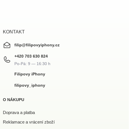
Z
á
p
a
t
í
KONTAKT
filip
@
filipovyiphony.cz
+420 703 630 824
Filipovy iPhony
filipovy_iphony
O NÁKUPU
Doprava a platba
Reklamace a vrácení zboží