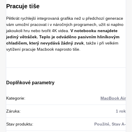
Pracuje tiše
Pětkrát rychlejší integrovaná grafika než u předchozí generace
vám umožní pracovat i v náročných programech, užít si naplno
jakoukoli hru nebo tvořit 4K videa.
V notebooku nenajdete
jediný větráček. Teplo je odváděno pasivním hliníkovým
chladičem, který nevydává žádný zvuk
, takže i při velkém
vytížení pracuje Macbook naprosto tiše.
Doplňkové parametry
Kategorie
:
MacBook Air
Záruka
:
1 rok
Stav produktu
:
Použité, Stav A-