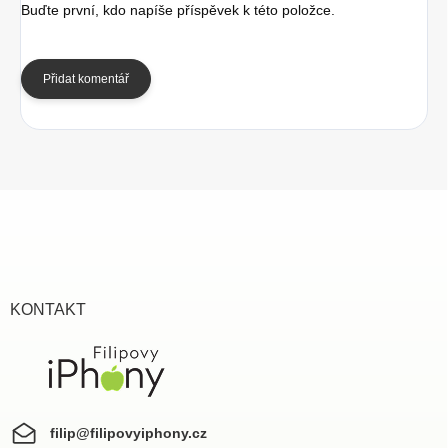
Buďte první, kdo napíše příspěvek k této položce.
Přidat komentář
Z
á
p
a
t
í
KONTAKT
filip
@
filipovyiphony.cz