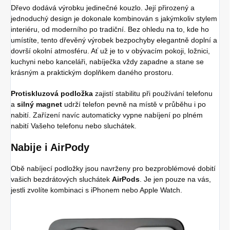
Dřevo dodává výrobku jedinečné kouzlo. Její přirozený a
jednoduchý design je dokonale kombinován s jakýmkoliv stylem
interiéru, od moderního po tradiční. Bez ohledu na to, kde ho
umístíte, tento dřevěný výrobek bezpochyby elegantně doplní a
dovrší okolní atmosféru. Ať už je to v obývacím pokoji, ložnici,
kuchyni nebo kanceláři, nabíječka vždy zapadne a stane se
krásným a praktickým doplňkem daného prostoru.
Protiskluzová podložka
zajistí stabilitu při používání telefonu
a
silný magnet
udrží telefon pevně na místě v průběhu i po
nabití. Zařízení navíc automaticky vypne nabíjení po plném
nabití Vašeho telefonu nebo sluchátek.
Nabije i AirPody
Obě nabíjecí podložky jsou navrženy pro bezproblémové dobití
vašich bezdrátových sluchátek
AirPods
. Je jen pouze na vás,
jestli zvolíte kombinaci s iPhonem nebo Apple Watch.