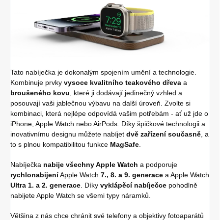
Tato nabíječka je dokonalým spojením umění a technologie.
Kombinuje prvky
vysoce kvalitního teakového dřeva
a
broušeného kovu
, které ji dodávají jedinečný vzhled a
posouvají vaši jablečnou výbavu na další úroveň. Zvolte si
kombinaci, která nejlépe odpovídá vašim potřebám - ať už jde o
iPhone, Apple Watch nebo AirPods. Díky špičkové technologii a
inovativnímu designu můžete nabíjet
dvě zařízení současně
, a
to s plnou kompatibilitou funkce
MagSafe
.
Nabíječka
nabije všechny Apple Watch
a podporuje
rychlonabijení
Apple Watch
7., 8. a 9. generace
a Apple Watch
Ultra 1. a 2. generace
. Díky
vyklápěcí nabíječce
pohodlně
nabijete Apple Watch se všemi typy náramků.
Většina z nás chce chránit své telefony a objektivy fotoaparátů