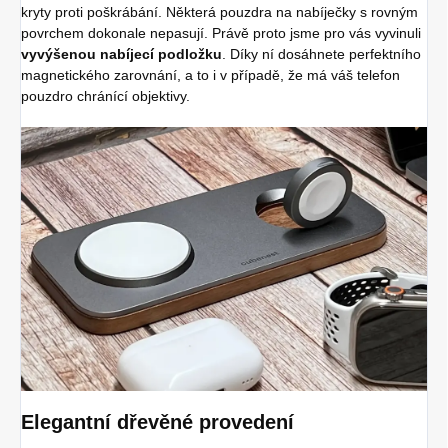
kryty proti poškrábání. Některá pouzdra na nabíječky s rovným
povrchem dokonale nepasují. Právě proto jsme pro vás vyvinuli
vyvýšenou nabíjecí podložku
. Díky ní dosáhnete perfektního
magnetického zarovnání, a to i v případě, že má váš telefon
pouzdro chránící objektivy.
Elegantní dřevěné provedení