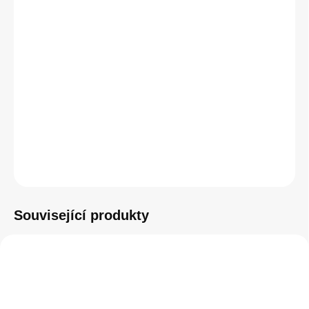
k nabíjení dvou zařízení současně. Dřevěné provedení dodává
nabíječce jedinečnou eleganci.
DETAILNÍ INFORMACE
−
+
Přidat do košíku
ZEPTAT SE
HLÍDAT
Související produkty