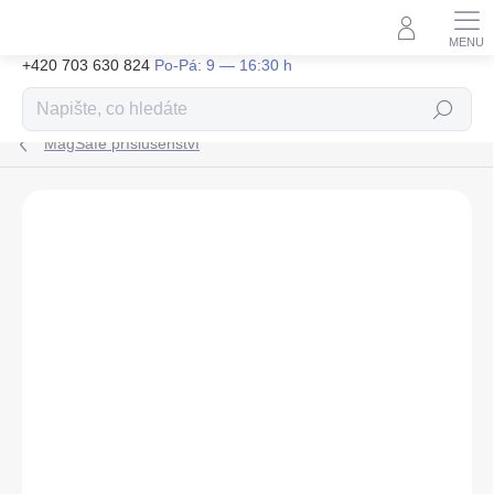
Přejít
na
obsah
+420 703 630 824
Hledat
MagSafe příslušenství
ZNAČKA:
CUBENEST