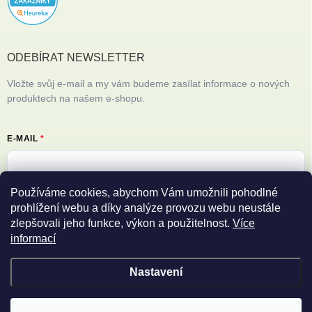
ODEBÍRAT NEWSLETTER
Vložte svůj e-mail a my vám budeme zasílat informace o nových
produktech na našem e-shopu.
E-MAIL
Používáme cookies, abychom Vám umožnili pohodlné
Vložením e-mailu souhlasíte s
podmínkami ochrany osobních údajů
prohlížení webu a díky analýze provozu webu neustále
zlepšovali jeho funkce, výkon a použitelnost.
Více
Přihlásit se
informací
Nastavení
Copyright 2026
Filipovy iPhony
. Všechna práva vyhrazena.